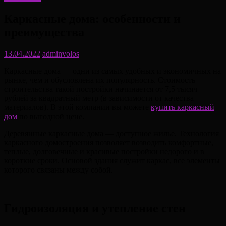
Каркасные дома: особенности и
преимущества
13.04.2022
adminvolos
Каркасные дома — одни из самых удобных и экономичных на
рынке, чем и обусловлена их популярность. Стоимость
строительства такой постройки начинается от 7,5 тысяч
рублей за квадратный метр (в зависимости от качества
материалов). В этой компании вы можете
купить каркасный
дом
по выгодной цене.
Деревянные каркасные дома — доступное жилье. Технология
каркасного домостроения позволяет возводить комфортные,
теплые, долговечные и красивые постройки недорого и в
короткие сроки. Основой здания служит каркас, все элементы
которого связаны между собой.
Гидроизоляция и утепление стен