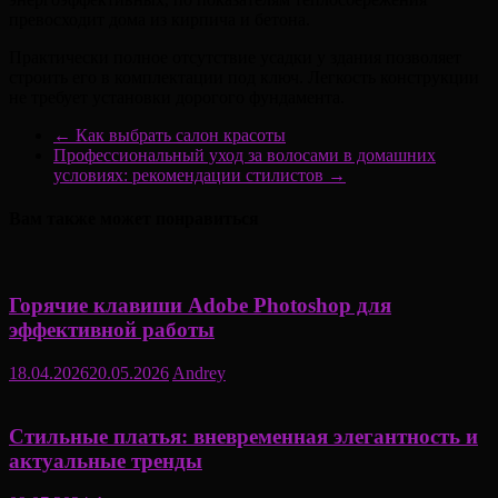
превосходит дома из кирпича и бетона.
Практически полное отсутствие усадки у здания позволяет
строить его в комплектации под ключ. Легкость конструкции
не требует установки дорогого фундамента.
←
Как выбрать салон красоты
Профессиональный уход за волосами в домашних
условиях: рекомендации стилистов
→
Вам также может понравиться
Горячие клавиши Adobe Photoshop для
эффективной работы
18.04.2026
20.05.2026
Andrey
Стильные платья: вневременная элегантность и
актуальные тренды