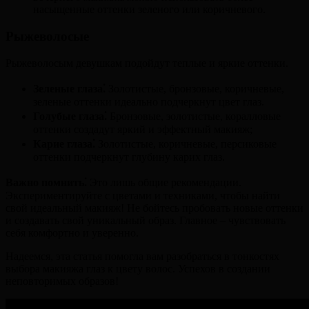
насыщенные оттенки зеленого или коричневого.
Рыжеволосые
Рыжеволосым девушкам подойдут теплые и яркие оттенки.
Зеленые глаза⁚
Золотистые, бронзовые, коричневые,
зеленые оттенки идеально подчеркнут цвет глаз.
Голубые глаза⁚
Бронзовые, золотистые, коралловые
оттенки создадут яркий и эффектный макияж;
Карие глаза⁚
Золотистые, коричневые, персиковые
оттенки подчеркнут глубину карих глаз.
Важно помнить⁚
Это лишь общие рекомендации.
Экспериментируйте с цветами и техниками, чтобы найти
свой идеальный макияж! Не бойтесь пробовать новые оттенки
и создавать свой уникальный образ. Главное – чувствовать
себя комфортно и уверенно.
Надеемся, эта статья помогла вам разобраться в тонкостях
выбора макияжа глаз к цвету волос. Успехов в создании
неповторимых образов!