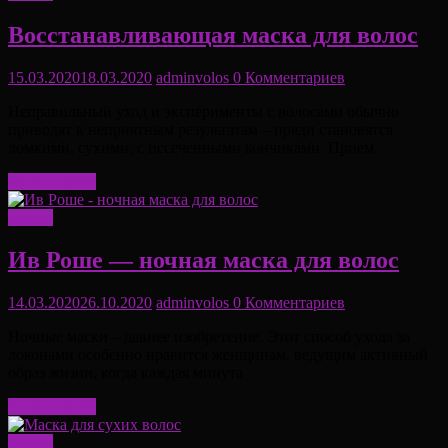
Восстанавливающая маска для волос
15.03.2020
18.03.2020
adminvolos
0 Комментариев
Неправильный уход и эксперименты с волосами обычно
приводят к неприятным результатам – пряди становятся
ломкими, сухими, с иссеченными кончиками. Прием
Читать далее
Маски
Ив Роше — ночная маска для волос
14.03.2020
26.10.2020
adminvolos
0 Комментариев
Ночные маски – давнее изобретение. Этот способ ухода за
локонами особенно нравится женщинам, ведущим активный
образ жизни, когда каждая минута
Читать далее
Маски