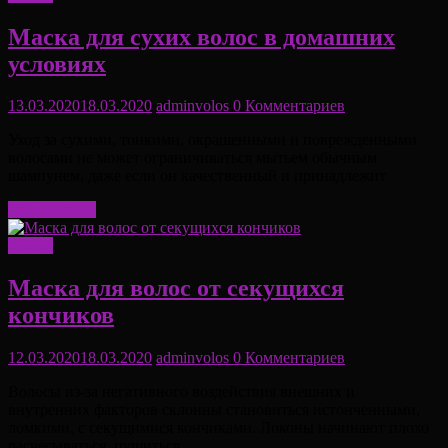
Маска для сухих волос в домашних
условиях
13.03.2020
18.03.2020
adminvolos
0 Комментариев
Уход за сухими, тонкими, окрашенными и поврежденными
волосами не может ограничиваться мытьем обычным
шампунем, даже если он качественный и принадлежит
Читать далее
Маски
Маска для волос от секущихся
кончиков
12.03.2020
18.03.2020
adminvolos
0 Комментариев
Волосы из-за негативного воздействия внешних и
внутренних факторов склонны становиться истонченными,
ломкими, с секущимися кончиками. Локоны начинают плохо
расчесываться, пушиться,