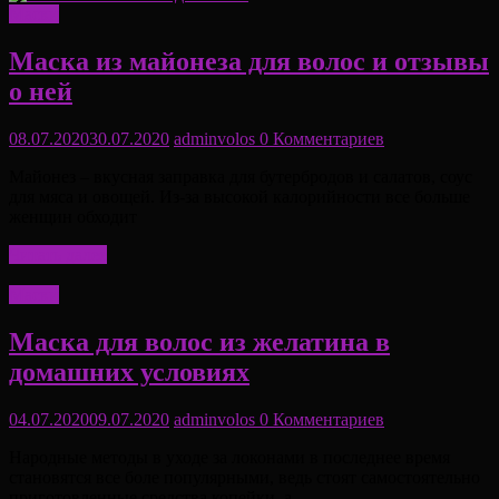
Маски
Маска из майонеза для волос и отзывы
о ней
08.07.2020
30.07.2020
adminvolos
0 Комментариев
Майонез – вкусная заправка для бутербродов и салатов, соус
для мяса и овощей. Из-за высокой калорийности все больше
женщин обходит
Читать далее
Маски
Маска для волос из желатина в
домашних условиях
04.07.2020
09.07.2020
adminvolos
0 Комментариев
Народные методы в уходе за локонами в последнее время
становятся все боле популярными, ведь стоят самостоятельно
приготовленные средства копейки, а