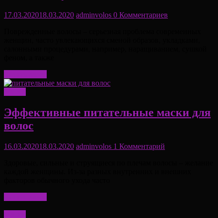
17.03.2020
18.03.2020
adminvolos
0 Комментариев
Поврежденные волосы – серьезная проблема современных
женщин, часто увлекающихся сменой образов, укладками,
салонными процедурами, например, наращиванием, сушкой
феном, а также
Читать далее
Маски
Эффективные питательные маски для
волос
16.03.2020
18.03.2020
adminvolos
1 Комментарий
Здоровые, сильные и струящиеся по плечам волосы – желание
каждой женщины. Из-за разных внутренних и внешних
факторов обычного ухода часто
Читать далее
Маски