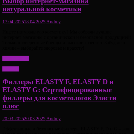
Выбор интернет-магазина
натуральной косметики
17.04.2025
18.04.2025
Andrey
Ищете натуральную косметику? Мы собрали лучшие
интернет-магазины с органической и безопасной продукцией!
Только проверенные бренды и высокое качество. Забудьте о
химии – выбирайте здоровье и красоту!
Читать далее
Красота
Филлеры ELASTY F, ELASTY D и
ELASTY G: Сертифицированные
филлеры для косметологов Эласти
плюс
20.03.2025
20.03.2025
Andrey
Эффективные и безопасные филлеры ELASTY F, D и G – ваш