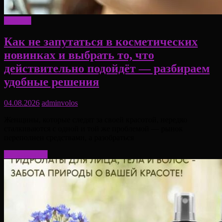
Красота
Как не запутаться в косметических
новинках и выбрать то, что
действительно подойдёт — разбираем
удобные решения
04.08.2026
adminvolos
Женщины, которые следят за своей красотой, нередко
сталкиваются с одной и той же проблемой — рынок
переполнен средствами, а разобраться
Читать далее