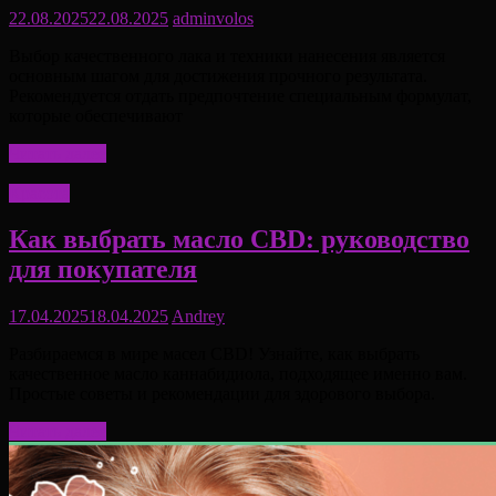
22.08.2025
22.08.2025
adminvolos
Выбор качественного лака и техники нанесения является
основным шагом для достижения прочного результата.
Рекомендуется отдать предпочтение специальным формулат,
которые обеспечивают
Читать далее
Красота
Как выбрать масло CBD: руководство
для покупателя
17.04.2025
18.04.2025
Andrey
Разбираемся в мире масел CBD! Узнайте, как выбрать
качественное масло каннабидиола, подходящее именно вам.
Простые советы и рекомендации для здорового выбора.
Читать далее