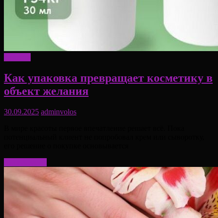
Красота
Как упаковка превращает косметику в
объект желания
30.09.2025
adminvolos
В мире красоты первое впечатление решает всё. Пока
потенциальный клиент не попробовал крем или сыворотку,
его решение о покупке основывается
Читать далее