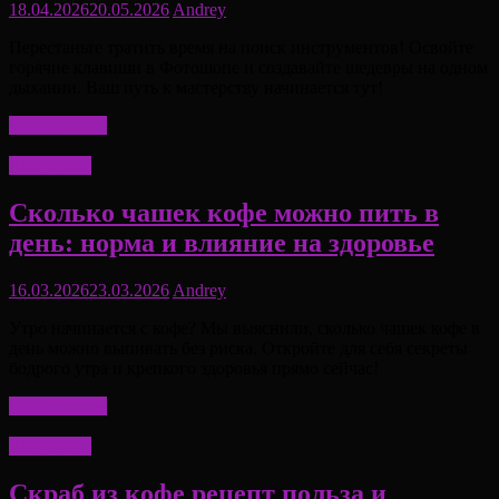
18.04.2026
20.05.2026
Andrey
Перестаньте тратить время на поиск инструментов! Освойте
горячие клавиши в Фотошопе и создавайте шедевры на одном
дыхании. Ваш путь к мастерству начинается тут!
Читать далее
Актуально
Сколько чашек кофе можно пить в
день: норма и влияние на здоровье
16.03.2026
23.03.2026
Andrey
Утро начинается с кофе? Мы выяснили, сколько чашек кофе в
день можно выпивать без риска. Откройте для себя секреты
бодрого утра и крепкого здоровья прямо сейчас!
Читать далее
Актуально
Скраб из кофе рецепт польза и