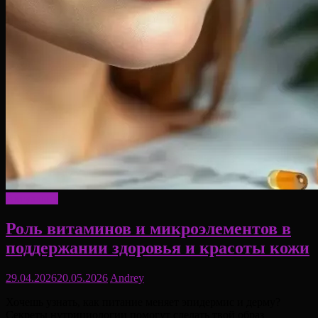
Актуально
Роль витаминов и микроэлементов в
поддержании здоровья и красоты кожи
29.04.2026
20.05.2026
Andrey
Хочешь узнать, как питание меняет эпидермис и дерму?
Секреты нутрициологии помогут сделать твой образ