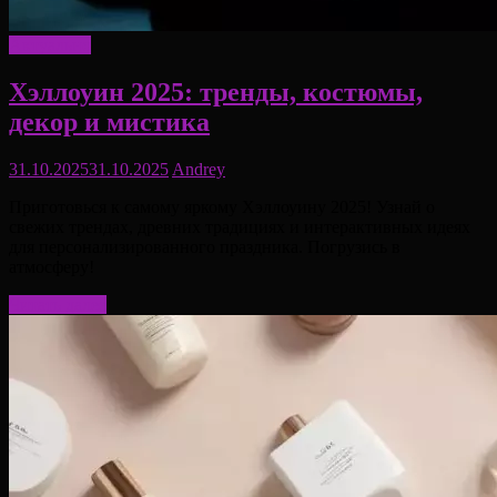
Актуально
Хэллоуин 2025: тренды, костюмы,
декор и мистика
31.10.2025
31.10.2025
Andrey
Приготовься к самому яркому Хэллоуину 2025! Узнай о
свежих трендах, древних традициях и интерактивных идеях
для персонализированного праздника. Погрузись в
атмосферу!
Читать далее