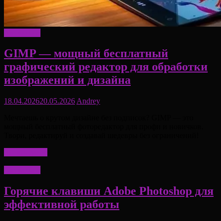
Актуально
GIMP — мощный бесплатный
графический редактор для обработки
изображений и дизайна
18.04.2026
20.05.2026
Andrey
Мечтаешь о крутом дизайне без подписок? GIMP — это
мощный бесплатный фоторедактор для профи и новичков.
Твори, редактируй и создавай шедевры без ограничений!
Читать далее
Актуально
Горячие клавиши Adobe Photoshop для
эффективной работы