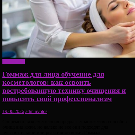
Актуально
Гоммаж для лица обучение для
косметологов: как освоить
востребованную технику очищения и
повысить свой профессионализм
19.06.2026
adminvolos
Современная косметология предлагает множество способов
очищения кожи, но далеко не все они подходят для
чувствительной или реактивной кожи. Гоммаж –