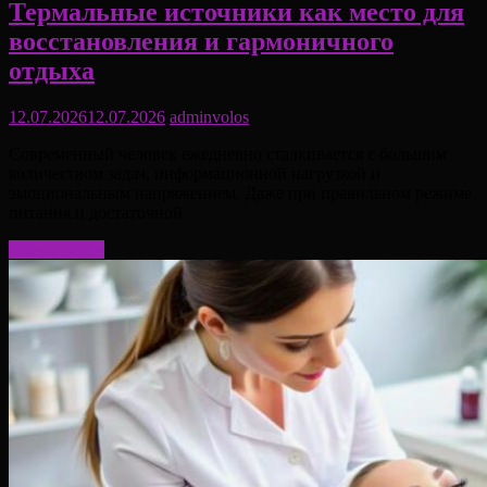
Термальные источники как место для
восстановления и гармоничного
отдыха
12.07.2026
12.07.2026
adminvolos
Современный человек ежедневно сталкивается с большим
количеством задач, информационной нагрузкой и
эмоциональным напряжением. Даже при правильном режиме
питания и достаточной
Читать далее