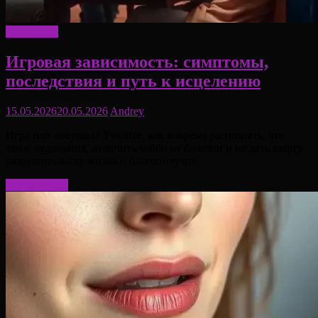
Актуально
Игровая зависимость: симптомы,
последствия и путь к исцелению
15.05.2026
20.05.2026
Andrey
Игра или ловушка? Узнайте, как вовремя распознать, что
такое лудомания, отличить хобби от болезни и не дать азарту
разрушить вашу жизнь и благополучие.
Читать далее