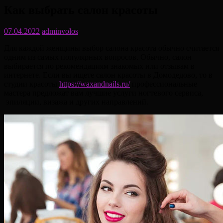
Как выбрать салон красоты
07.04.2022
adminvolos
Для каждой женщины выбор салона красота обычно считается
одним из самых популярных вопросов. Обычно, салон
выбирается по рекомендациям знакомых или отзывам в
интернете. Если вы ищете салон красоты в Домодедово, то в
студии красоты
https://waxandnails.ru/
профессиональные
мастера предложат вам лучшие услуги ногтевого сервиса,
эпиляции, визажа и других направлений.