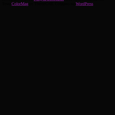
Тема
ColorMag
от ThemeGrill. Создано на
WordPress
.