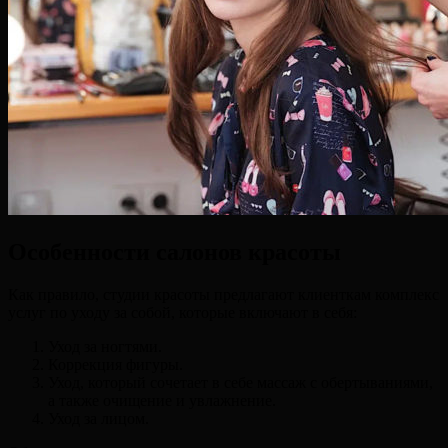
Особенности салонов красоты
Как правило, студии красоты предлагают клиенткам комплекс
услуг по уходу за собой, которые включают в себя:
Уход за ногтями.
Коррекция фигуры.
Уход, который сочетает в себе массаж с обертываниями,
а также очищение и увлажнение.
Уход за лицом.