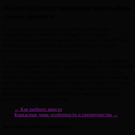
На что обратить внимание при выборе
салона красоты
В каждом салоне красоты должны быть соблюдены
определённые требования и стандарты, с которыми
желательно ознакомиться заранее. Это позволит вам не только
получать удовольствие от посещения салона, но также
положительно отразится на здоровье.
В студии красоты вы сможете ознакомиться с фотографиями
ранее проводимых процедур, ценам и ценами на сегодняшний
день, а это позволит увидеть, как выглядит салон изнутри,
узнать о том, как к вам будет относится специалист, насколько
могут быть благоразумными его действия. После того, как вы
внимательно ознакомились с условиями, в которых будет
проходить процедура, вам остаётся только озвучить свои
пожелания и оформить договор.
←
Как выбрать мангал
Каркасные дома: особенности и преимущества
→
Вам также может понравиться