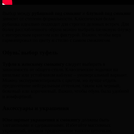
Выбор между
рубашкой под смокинг
и
блузкой под смокинг
зависит от степени формальности. Классическая белая
рубашка идеально подходит для строгих деловых встреч. Для
более расслабленного образа можно выбрать шелковую блузку
с интересным принтом или фактурой. Важно, чтобы верх
гармонировал по цвету и стилю с самим смокингом.
Обувь⁚ выбор туфель
Туфли к женскому смокингу
следует выбирать в
зависимости от общего стиля. Классические лодочки на
шпильке или устойчивом каблуке – универсальный вариант.
Можно экспериментировать с цветом, но лучше отдать
предпочтение нейтральным оттенкам, таким как черный,
бежевый или коричневый. Важно, чтобы обувь была удобной
и комфортной.
Аксессуары и украшения
Ювелирные украшения к смокингу
должны быть
элегантными и сдержанными. Избегайте массивных
украшений, отдавая предпочтение тонким цепочкам,