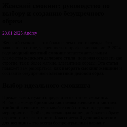
Женский смокинг: руководство по
выбору и созданию безупречного
образа
28.01.2025
Andrey
Женский смокинг – это больше, чем просто одежда. Это
заявление о стиле, уверенности и профессионализме. В 2024
году
модный женский смокинг
остается актуальным
элементом
женского делового стиля
, позволяя создавать как
строгие, так и более мягкие, элегантные образы. Эта статья
поможет вам разобраться,
как выбрать смокинг женщине
и
составить безупречный
элегантный деловой образ
.
Выбор идеального смокинга
Прежде всего, нужно определиться с типом смокинга.
Выбирая между
брючным костюмом женским
и
костюм-
тройкой женским
, учитывайте свой стиль и предстоящее
мероприятие. Тройка, включающая жилет, добавляет образу
строгости и элегантности. Классический
деловой костюм
для женщин
– это всегда беспроигрышный вариант.