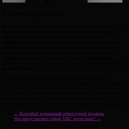
Стилевые решения
Женский смокинг позволяет воплотить различные стили⁚ от
классического до современного.
Классический деловой
стиль
подразумевает сдержанность и элегантность, а
современный деловой стиль
допускает больше свободы в
выборе аксессуаров и цветов.
Стиль power dressing
– это
уверенность и сила, которые подчеркиваются четкими
линиями и дорогими тканями. Следите за
тенденциями
деловой моды
, чтобы всегда быть на высоте. Не забывайте о
деловом этикете
, чтобы ваш образ соответствовал ситуации.
Создавая свой
образ деловой женщины
, помните, что
смокинг – это инструмент, который поможет вам подчеркнуть
вашу индивидуальность и профессионализм. Правильно
подобранный образ позволит вам чувствовать себя уверенно и
комфортно в любой деловой ситуации. И помните –
элегантность и стиль – это не просто одежда, это образ жизни!
←
Rosenthal: идеальный новогодний подарок
Что представляет собой ABC логистика?
→