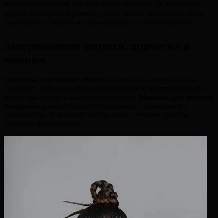
небольшим серьгам или изящному браслету. Не забывайте о
других аксессуарах⁚ ремень, сумка, часы – все должно быть
подобрано со вкусом и гармонировать с общим образом.
Завершающие штрихи⁚ прическа и
макияж
Прическа к деловому образу
должна быть аккуратной и
стильной. Укладка, собранные волосы или элегантная коса –
выбор зависит от ваших предпочтений.
Макияж для деловой
женщины
должен быть естественным и подчеркивать
достоинства. Выбирайте натуральные оттенки, избегая
слишком ярких цветов.