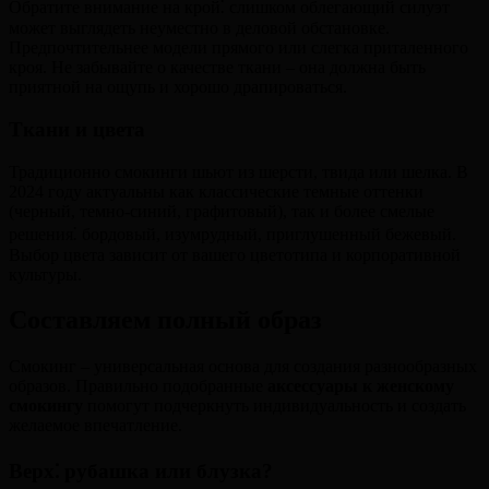
Обратите внимание на крой⁚ слишком облегающий силуэт
может выглядеть неуместно в деловой обстановке.
Предпочтительнее модели прямого или слегка приталенного
кроя. Не забывайте о качестве ткани – она должна быть
приятной на ощупь и хорошо драпироваться.
Ткани и цвета
Традиционно смокинги шьют из шерсти, твида или шелка. В
2024 году актуальны как классические темные оттенки
(черный, темно-синий, графитовый), так и более смелые
решения⁚ бордовый, изумрудный, приглушенный бежевый.
Выбор цвета зависит от вашего цветотипа и корпоративной
культуры.
Составляем полный образ
Смокинг – универсальная основа для создания разнообразных
образов. Правильно подобранные
аксессуары к женскому
смокингу
помогут подчеркнуть индивидуальность и создать
желаемое впечатление.
Верх⁚ рубашка или блузка?