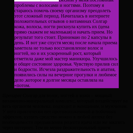
проблемы с волосами и ногтями. Поэтому я
стараюсь помочь своему организму преодолеть
этот сложный период. Начиталась в интернете
положительных отзывов о витаминах Солгар
кожа, волосы, ногти рискнула купить их (цена
прямо скажем не маленькая) и начать прием. Но
результат того стоит. Принимаю по 2 капсулы в
день. И вот уже спустя месяц после начала приема
заметила не только восстановление волос и
ногтей, но и их ускоренный рост, который
отметила даже мой мастер маникюра. Улучшилось
и общее состояние здоровья. Чувствую прилив сил
и бодрости. Исчезла раздражительность и апатия,
появились силы на вечерние прогулки и любимое
дело ,которое я долгие месяцы оставляла на
«потом.
Препарат Солгар для волос, ногтей и кожи – мощный
витаминно-минеральный комплекс, который воздействует на
весь организм человека, подходит и женщинам, и мужчинам.
У него практически нет противопоказаний и побочных
эффектов, купить средство можно в любой аптеке без
необходимости предъявления рецепта врача или же заказать
через интернет. Тем не менее бесконтрольный прием
препарата может не дать желаемого эффекта или нанести