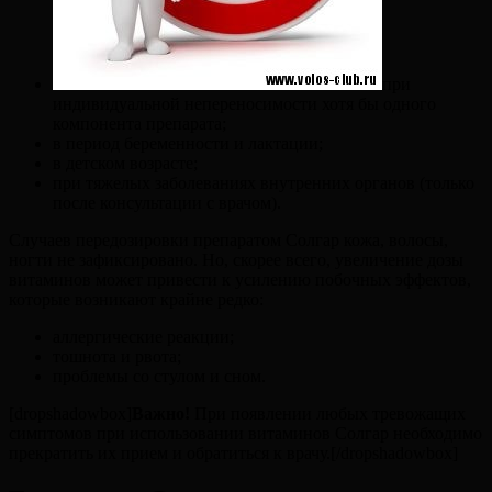
при
индивидуальной непереносимости хотя бы одного
компонента препарата;
в период беременности и лактации;
в детском возрасте;
при тяжелых заболеваниях внутренних органов (только
после консультации с врачом).
Случаев передозировки препаратом Солгар кожа, волосы,
ногти не зафиксировано. Но, скорее всего, увеличение дозы
витаминов может привести к усилению побочных эффектов,
которые возникают крайне редко:
аллергические реакции;
тошнота и рвота;
проблемы со стулом и сном.
[dropshadowbox]
Важно!
При появлении любых тревожащих
симптомов при использовании витаминов Солгар необходимо
прекратить их прием и обратиться к врачу.[/dropshadowbox]