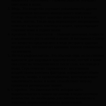
выработку серотонина – гормона радости, улучшает
цвет кожи и волос.
Медь. Это вещество улучшает усваиваемость других
компонентов витамино-минерального комплекса
Солгар, способствует задержке минералов в волосах,
костях, ногтях. Также медь нормализует пищеварение,
помогает выводить токсины и шлаки, предотвращает
старение кожи и седину волос.
Кремний. Его недостаток – главный виновник ломкости
и медленного роста ногтей и волос. В витаминах Солгар
это вещество представлено в виде экстракта красных
водорослей, что помогает кремнию хорошо усваиваться
организмом.
Метилсульфонилметан. Это обычная сера, но по степени
важности для здоровья и красоты волос, ногтей и кожи
она стоит на четвертом месте после соли, кислорода и
воды. Сера помогает справляться с негативным
воздействием внешних факторов, нормализует обмен
веществ, лимфа- и кровоснабжение, восстанавливает
эластичность волос и кожи, способствует запуску
процессов регенерации тканей.
L-пролин. Это аминокислота, которая часто
вырабатывается в нашем организме в недостаточном
количестве, но необходима для синтеза коллагена и
эластина, нормальной работы дыхательной,