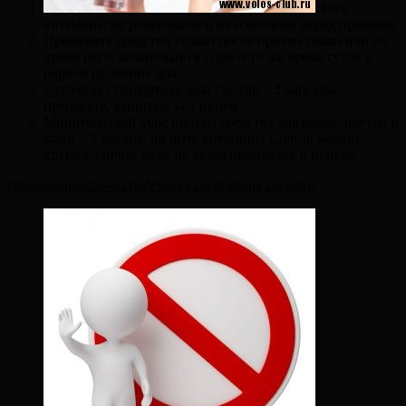
Пить
витамины не разжевывая и не измельчая перед приемом.
Применять средство только после приема пищи или во
время него, желательно в одно и то же время суток в
первой половине дня.
Суточная стандартная доза Солгар – 2 капсулы
препарата, выпитые за 1 прием.
Минимальный курс приема средства для волос, ногтей и
кожи – 2 месяца, но пить витамины Солгар можно
круглогодично даже не делая перерывов в приеме.
Противопоказано средство в следующих случаях: