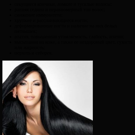
секущиеся кончики, ломкие и тусклые волосы;
ранняя седина и неравномерный тон волос;
снижение иммунитета;
хрупкие и расслаивающиеся ногти;
деформированные ногти и наличие на них белых
пятнышек;
апатия, повышенная утомляемость, слабость, апатия;
высыпания на коже, а также ее нездоровый цвет, сухость
или жирность;
перхоть и себорея.