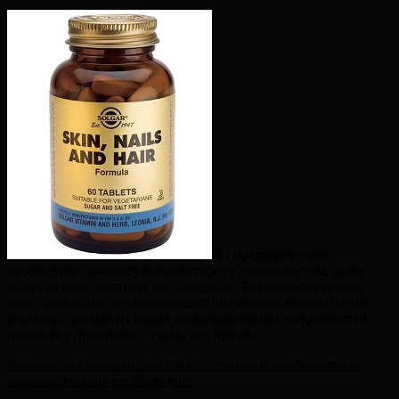
Но предварительно
необходимо проконсультироваться со специалистом, сдать
анализы и получить их расшифровку. Только тогда можно
подобрать наиболее подходящий витаминно-минеральный
комплекс, исходя из ваших индивидуальных потребностей,
дозировку препарата и схему его приема.
Витамины Солгар подойдут для лечения и профилактики
появления таких проблем, как: