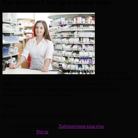
Где купить Солгар и какая цена
Купить Солгар
можно почти в каждой аптеке. В одной баночки 60 таблеток.
Ниже мы приведем список аптек, где можно купить
витамины онлайн и оформить доставку. Но обращайте
внимание на стоимость доставки.
Солгар
Купить и сравнить цены Солгар можно в:
интернет магазине «
Лаборатория красоты
«
Аптеках «
Ригла
«