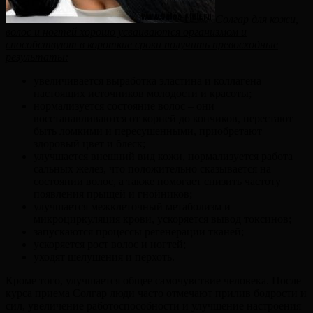
Солгар для кожи,
волос и ногтей хорошо усваиваются организмом и
способствуют в короткие сроки получить превосходные
результаты:
увеличивается выработка эластина и коллагена –
настоящих источников молодости и красоты;
нормализуется состояние волос – они
восстанавливаются от корней до кончиков, перестают
быть ломкими и пересушенными, приобретают
здоровый цвет и блеск;
улучшается внешний вид кожи, нормализуется работа
сальных желез, что положительно сказывается на
состоянии волос, а также помогает снизить частоту
появления прыщей и гнойников;
улучшается межклеточный метаболизм и
микроциркуляция крови, ускоряется вывод токсинов;
запускаются процессы регенерации тканей;
ускоряется рост волос и ногтей;
уходят шелушения и перхоть.
Кроме того, улучшается общее самочувствие человека. После
курса приема Солгар люди часто отмечают прилив бодрости и
сил, увеличение работоспособности и улучшение настроения