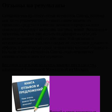
Отзывы на результаты
Специалистам нравится состав витаминов Солгар, поэтому
они часто рекомендуют в отзывах своим пациентам
применять средство в качестве лечения и профилактики
появления проблем с волосами, ногтями, кожей. Женщины и
мужчины, которые уже испытали препарат на себе, по-
разному отзываются об его действии. Нейтральные и
негативные отзывы обычно говорят об отсутствии должно го
эффекта, о длительном курсе лечения или высокой стоимости.
Но чаще всего о витаминах Солгар люди отзываются
положительно и даже восторженно.
Вот один из отзывов об использовании этого средства,
написанный Екатериной Мамонтовой из Москвы:
Весной у меня постоянные