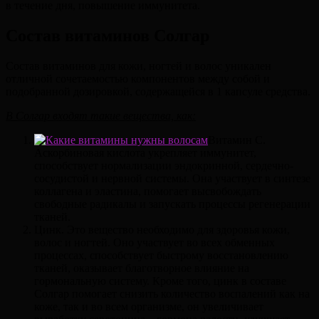
в течение дня, повышение иммунитета.
Состав витаминов Солгар
Состав витаминов для кожи, ногтей и волос уникален
отличной сочетаемостью компонентов между собой и
подобранной дозировкой, содержащейся в 1 капсуле средства.
В Солгар входят такие вещества, как:
Витамин С.
Аскорбиновая кислота укрепляет иммунитет,
способствует нормализации эндокринной, сердечно-
сосудистой и нервной системы. Она участвует в синтезе
коллагена и эластина, помогает высвобождать
свободные радикалы и запускать процессы регенерации
тканей.
Цинк. Это вещество необходимо для здоровья кожи,
волос и ногтей. Оно участвует во всех обменных
процессах, способствует быстрому восстановлению
тканей, оказывает благотворное влияние на
гормональную систему. Кроме того, цинк в составе
Солгар помогает снизить количество воспалений как на
коже, так и во всем организме, он увеличивает