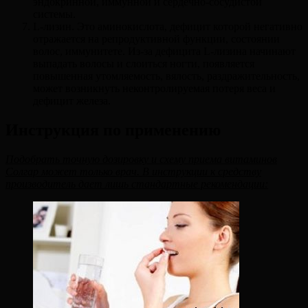
эндокринной, иммунной и сердечно-сосудистой
системы.
L-лизин. Это аминокислота, дефицит которой негативно
отражается на репродуктивной функции, состоянии
волос, иммунитете. Из-за дефицита L-лизина начинают
выпадать волосы и слоиться ногти, появляется
повышенная утомляемость, вялость, раздражительность,
может возникнуть неконтролируемая потеря веса и
дефицит железа.
Инструкция по применению
Подобрать точную дозировку и схему приема витаминов
Солгар может только врач. В инструкции к средству
производитель дает лишь стандартные рекомендации: