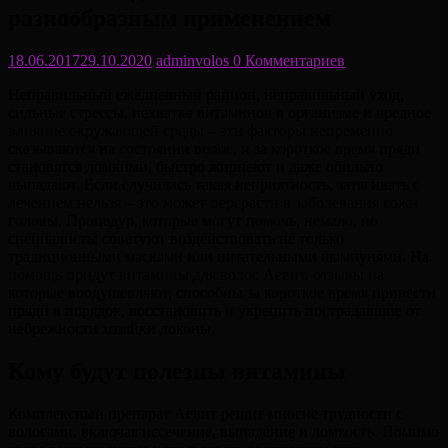
разнообразным применением
18.06.2017
29.10.2020
adminvolos
0 Комментариев
Неправильный ежедневный рацион, неправильный уход,
сильные стрессы, нехватка витаминов в организме и вредное
влияние окружающей среды – эти факторы непременно
сказываются на состоянии волос, и за короткое время пряди
становятся ломкими, быстро жирнеют и даже обильно
выпадают. Если случилась такая неприятность, затягивать с
лечением нельзя – это может перерасти в заболевания кожи
головы. Процедур, которые могут помочь, немало, но
специалисты советуют воздействовать не только
традиционными масками или питательными шампунями. На
помощь придут витамины для волос Аевит, отзывы на
которые воодушевляют, способны за короткое время привести
пряди в порядок, восстановить и укрепить пострадавшие от
небрежности хозяйки локоны.
Кому будут полезны витамины
Комплексный препарат Аевит решит многие трудности с
волосами, включая иссечение, выпадение и ломкость. Помимо