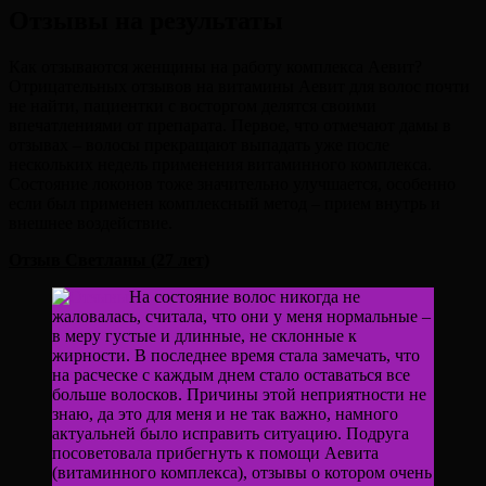
Отзывы на результаты
Как отзываются женщины на работу комплекса Аевит?
Отрицательных отзывов на витамины Аевит для волос почти
не найти, пациентки с восторгом делятся своими
впечатлениями от препарата. Первое, что отмечают дамы в
отзывах – волосы прекращают выпадать уже после
нескольких недель применения витаминного комплекса.
Состояние локонов тоже значительно улучшается, особенно
если был применен комплексный метод – прием внутрь и
внешнее воздействие.
Отзыв Светланы (27 лет)
На состояние волос никогда не
жаловалась, считала, что они у меня нормальные –
в меру густые и длинные, не склонные к
жирности. В последнее время стала замечать, что
на расческе с каждым днем стало оставаться все
больше волосков. Причины этой неприятности не
знаю, да это для меня и не так важно, намного
актуальней было исправить ситуацию. Подруга
посоветовала прибегнуть к помощи Аевита
(витаминного комплекса), отзывы о котором очень