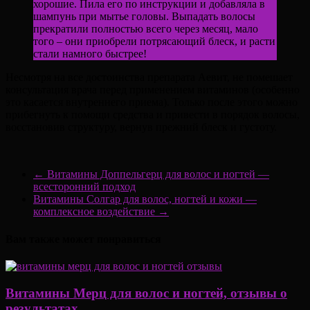
хорошие. Пила его по инструкции и добавляла в
шампунь при мытье головы. Выпадать волосы
прекратили полностью всего через месяц, мало
того – они приобрели потрясающий блеск, и расти
стали намного быстрее!
Несмотря на все достоинства препарата Аевит, не помешает
консультация врача перед применением витаминов (особенно
это касается внутреннего приема). Только после этого можно
прибегнуть к помощи средства и привести в порядок волосы,
восстановив структуру, вернув прежний блеск и густоту.
←
Витамины Доппельгерц для волос и ногтей —
всесторонний подход
Витамины Солгар для волос, ногтей и кожи —
комплексное воздействие
→
Вам также может понравиться
Витамины Мерц для волос и ногтей, отзывы о
результатах