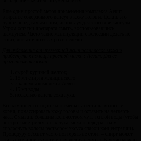
выпадение значительно уменьшится.
Еще один простой метод применения комплекса Аевит –
втирание содержимого капсул в кожу головы. Делать это
лучше перед самым сном, используя для этого две капсулы.
Утром остатки препарата смыть, воспользовавшись
шампунем. Часто такие манипуляции с волосами делать не
стоит, достаточно и 2-х раз в неделю.
Для избавления от чрезмерной жирности волос можно
прибегнуть к помощи простой маски с Аевит. Для ее
приготовления взять:
сырой куриный желток;
15 мл спирта медицинского;
2 капсулы комплекса Аевит;
15 мл воды;
несколько капель сока лука.
Все компоненты тщательно смешать, нести на волосы и
корни, помассировать кожу головы и оставить на четверть
часа. Смывать большим количеством чуть теплой воды (чтобы
быстро выветрился запах лука, можно перед мытьем
сполоснуть волосы раствором уксуса слабой концентрации).
Процедуру с Аевит часто повторять не стоит – спирт может
стать причиной сухости и появления перхоти. В месяц можно