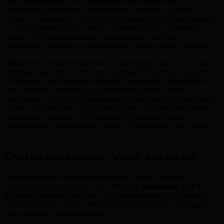
этого рекомендуется использовать выитамины при
себорейном дерматите (заболевание, делающее уолоски
сухими и ломкими), алопеции (обильное выпадение локонов
и недостаточный рост новых). Рекомендуется применять
Аевит и при механических повреждениях, которые
вызываются частым использованием плойки, фена, сушилки.
Применять витамины можно как внутренне, так и в составе
полезных для волос масок или бальзама. При этом ускоряется
устранение, питательные элементы попадают немедленно в
кожу головы, стимулируя и активируя работу клеток
эпидермиса. Еще одно немаловажное достоинство комплекса
Аевит – он работает, как антиоксидант, пресекая разрушение
волосяных луковиц. Составляющие препарата также
способствуют укреплению прядей, стимулируют рост новых
волос.
Состав витаминов Аевит для волос
Составляющими состава витаминов Аевит для волос
являются всего активных два элемента:
витамины Е и А
.
Вспомогательное вещество – растительное масло. Несмотря
на столь малый состав, именно эти компоненты необходимы
для хорошего состояния волос.