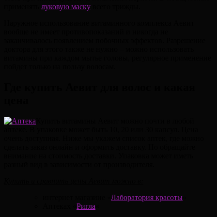
применять
луковую маску
всего трижды.
Наружное использование витаминного комплекса Аевит
вообще не имеет противопоказаний и никогда не
заканчивалось появлением побочных эффектов. Разрешение
доктора для этого также не нужно – можно использовать
витамины при каждом мытье головы, регулярное применение
пойдет только на пользу волосам.
Где купить Аевит для волос и какая
цена
Купить витамины Аевит можно почти в любой
аптеке. В упаковке может быть 10, 20 или 30 капсул. Цена
очень доступная. Ниже мы укажем список аптек, где можно
сделать заказ онлайн и оформить доставку. Но обращайте
внимание на стоимость доставки. Упаковка может иметь
разный вид в зависимости от производителя.
Купить и сравнить цены Аевит можно в:
интернет магазине «
Лаборатория красоты
«
Аптеках «
Ригла
«