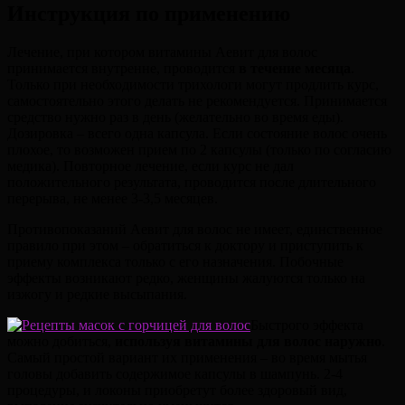
Инструкция по применению
Лечение, при котором витамины Аевит для волос
принимается внутренне, проводится
в течение месяца
.
Только при необходимости трихологи могут продлить курс,
самостоятельно этого делать не рекомендуется. Принимается
средство нужно раз в день (желательно во время еды).
Дозировка – всего одна капсула. Если состояние волос очень
плохое, то возможен прием по 2 капсулы (только по согласию
медика). Повторное лечение, если курс не дал
положительного результата, проводится после длительного
перерыва, не менее 3-3,5 месяцев.
Противопоказаний Аевит для волос не имеет, единственное
правило при этом – обратиться к доктору и приступить к
приему комплекса только с его назначения. Побочные
эффекты возникают редко, женщины жалуются только на
изжогу и редкие высыпания.
Быстрого эффекта
можно добиться,
используя витамины для волос наружно
.
Самый простой вариант их применения – во время мытья
головы добавить содержимое капсулы в шампунь. 2-4
процедуры, и локоны приобретут более здоровый вид,