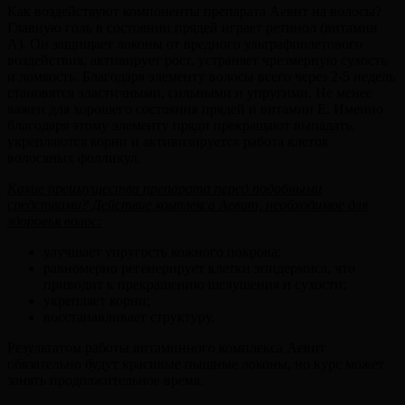
Как воздействуют компоненты препарата Аевит на волосы?
Главную голь в состоянии прядей играет ретинол (витамин
А). Он защищает локоны от вредного ультрафиолетового
воздействия, активирует рост, устраняет чрезмерную сухость
и ломкость. Благодаря элементу волосы всего через 2-5 недель
становятся эластичными, сильными и упругими. Не менее
важен для хорошего состояния прядей и витамин Е. Именно
благодаря этому элементу пряди прекращают выпадать,
укрепляются корни и активизируется работа клеток
волосяных фолликул.
Какие преимущества препарата перед подобными
средствами? Действие комплекса Аевит, необходимое для
здоровья волос:
улучшает упругость кожного покрова;
равномерно регенерирует клетки эпидермиса, что
приводит к прекращению шелушения и сухости;
укрепляет корни;
восстанавливает структуру.
Результатом работы витаминного комплекса Аевит
обязательно будут красивые пышные локоны, но курс может
занять продолжительное время.