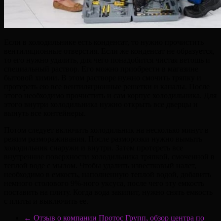
Если в холодильнике есть конденсат, то нужно прочистить
вентиляционные отверстия. Если же конденсат не образуется,
то его нужно удалить, для чего понадобится чистая ветошь и
специальный раствор. Его можно приобрести в магазине
бытовой химии. В этом растворе нужно смочить тряпку и
протереть ею все вентиляционные решетки и каналы. После
этого необходимо прочистить и сам корпус холодильника. Для
этого внутри холодильника нужно открыть все дверцы и
вынуть все контейнеры.
Потом следует включить холодильник на несколько минут в
режим размораживания. После разморозки нужно вымыть
холодильник снаружи и внутри. Затем протереть все
внутренние поверхности холодильника тряпкой, смоченной в
теплой воде с мылом. Чтобы удалить известковый налет,
необходимо в емкость, наполненную теплой водой, добавить
немного столового 9%-ного уксуса, после чего эту емкость
поставить на плиту. Когда вода закипит, нужно снять емкость
с плиты и выключить ее.
←
Отзыв о компании Протос Групп, обзор центра по