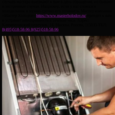
случаев мастера выезжают к вам в день обращения, но бывают
и экстренные случаи. Например, если у вас сломался
холодильник и нужно срочно его починить. Мастер компании
«Мастер Холодов»
https://www.masterholodov.ru/
приедет к вам
и устранит неисправность в течение часа. Адрес:
Климентовский переулок, 14. Москва, Россия, 115035.ТЕЛ:
8(495)518-58-96 8
(925)518-58-96
.