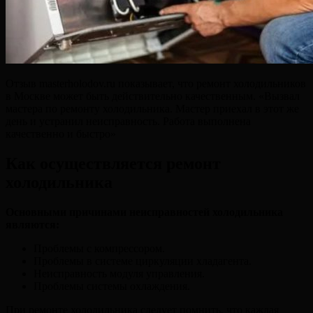
Отзыв masterholodov.ru показывает, что ремонт холодильников
в Москве может быть действительно качественным. «Вызвал
мастера по ремонту холодильника. Мастер приехал в этот же
день и устранил неисправность. Работа выполнена
качественно и быстро»
Как осуществляется ремонт
холодильника
Основными причинами неисправностей холодильника
являются:
Проблемы с компрессором.
Проблемы в системе циркуляции хладагента.
Неисправность модуля управления.
Проблемы системы охлаждения.
При ремонте холодильника следует помнить, что каждая