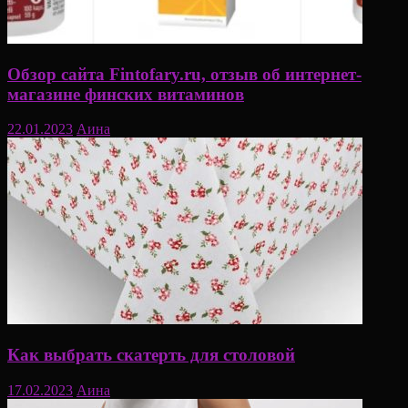
Обзор сайта Fintofary.ru, отзыв об интернет-
магазине финских витаминов
22.01.2023
Аина
Как выбрать скатерть для столовой
17.02.2023
Аина