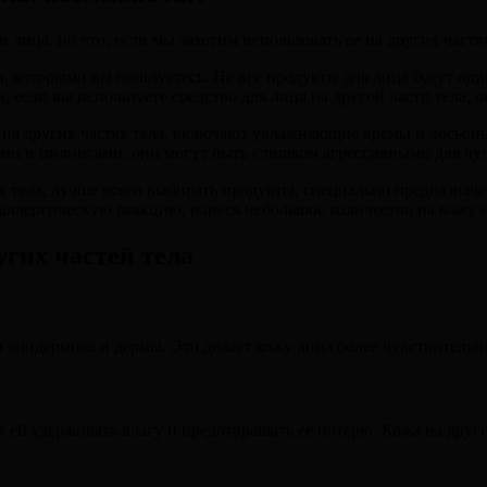
лица, но что, если мы захотим использовать ее на других частя
в, которыми вы пользуетесь. Не все продукты для лица будут од
у, если вы используете средство для лица на другой части тела,
на других частях тела, включают увлажняющие кремы и лосьоны
ами и пилингами: они могут быть слишком агрессивными для чу
х тела, лучше всего выбирать продукты, специально предназначе
 аллергическую реакцию, нанеся небольшое количество на кожу 
гих частей тела
м эпидермиса и дермы. Это делает кожу лица более чувствитель
й удерживать влагу и предотвращать ее потерю. Кожа на других 