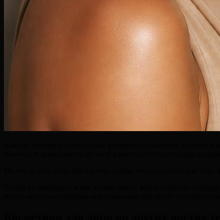
Каждая женщина (и не только женщина) ухаживает за своей кож
баночек, в зависимости от того, какая часть тела сегодня нужда
Но что делать, если вам срочно нужно что-то сделать для тела,
Чтобы не навредить коже, нужно знать, какие средства подход
могут оказаться слишком агрессивными для более чувствительн
Косметика для лица на других частях т