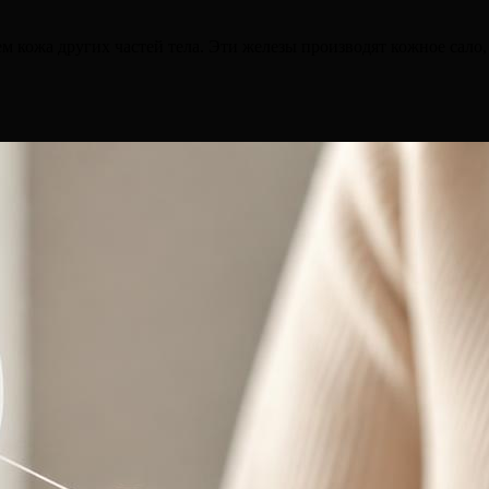
м кожа других частей тела. Эти железы производят кожное сало,