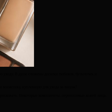
по уходу. В душе сложены десятки тюбиков, бутылочек и
ле косметику, купленную для ухода за лицом?
не рисковать. Некоторые компоненты, переносимые кожей лица,