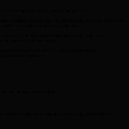
х тела? Например на шее, груди или руках?
инаково эффективны на других частях тела. Кожа на лице имеет
 оно может не работать должным образом.
 для тела. Они содержат более мягкие ингредиенты и
вствительных участков кожи.
нные для этой части тела. В любом случае перед
и дождавшись реакции.
ной к внешним воздействиям.
участках тела, таких как ноги и руки, не имеет такого