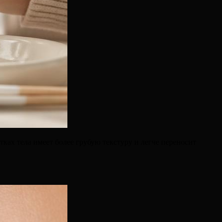
тках тела имеет более грубую текстуру и легче переносит