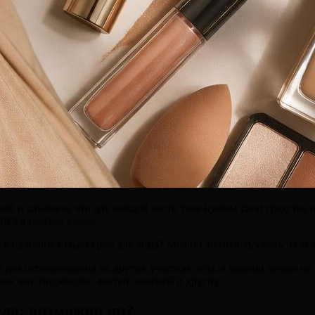
ей и слышала, что для каждой части тела нужны свои средства 
ется в особом уходе.
 а в наличии только крем для лица? Можно ли использовать на те
ят для использования на других участках тела, а какими лучше 
ых зон: подмышек, локтей, коленей и других.
ела: возможно ли?