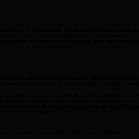
щины. Однако, гормональные нарушения, несбалансированное пи
 В этой статье мы рассмотрим основные методы лечения волос, к
 где опытные трибология помогут вам подобрать оптимальный пл
го образа жизни, включая правильное питание, контроль над ур
в обязательном порядке контролировать уровень некоторых витам
ользование качественных косметических средств является необх
угие средства, которые помогут укрепить и улучшить волосы.
тивный способ улучшения кровообращения в коже головы. Масса
казывается на их здоровье.
олос могут помочь усилить их рост, улучшить их шелковистос
.