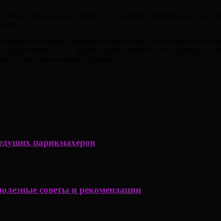
зличные процедуры, которые могут помочь укрепить волосы. 
ругие.
обходимо соблюдать здоровый образ жизни, использовать качест
по укреплению волос. Важно также понимать, что здоровые волос
ей и получить желаемый результат.
ведущих парикмахеров
полезные советы и рекомендации