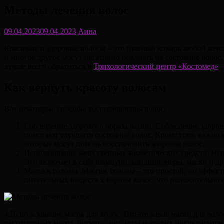
Методы лечения волос
09.04.2023
09.04.2023
Аина
Красивые и здоровые волосы – это главный козырь любой жен
и многое другое могут негативно повлиять на состояние волос.
лучше всего обратиться в
Трихологический центр «Костомед»
,
Как вернуть красоту волосам
Вот некоторые способы восстановления волос:
Соблюдение здорового образа жизни. Соблюдение здорово
помогают улучшить состояние волос. Кроме того, важно 
которые могут помочь восстановить здоровье волос.
Использование качественных косметических средств. Исп
Это включает в себя шампуни, кондиционеры, маски и др
Массаж головы. Массаж головы – это простой, но эффек
питательных веществ к корням волос, что положительно с
4.Использование масок для волос. Питательные маски для в
растительных масел, йогурта, яиц, меда и других ингредиентов