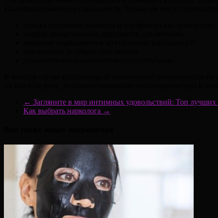
квалифицированного специалиста. Только им могут проводить
оценка состояния пациента и его физические показатели;
подбор лекарственных препаратов для лечения;
введение медикаментов внутривенно капельницей;
наблюдение за общим состоянием;
дополнительные назначения перед отъездом.
В каждом случае капельница от алкогольной интоксикации на д
из запоя на дому, то обычно назначают гепатопротекторы и ан
←
Загляните в мир интимных удовольствий: Топ лучших
Как выбрать нарколога
→
Вам также может понравиться