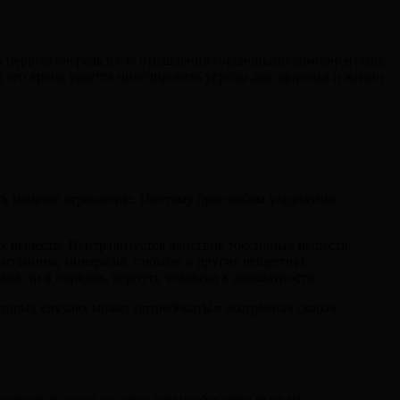
В первую очередь из-за отравления токсичными компонентами.
За это время удаётся нивелировать угрозы для здоровья и жизни
вать мощное отравление. Поэтому при любом ухудшении
х веществ. Нейтрализуется действие токсичных веществ.
итамины, минералы, глюкозу и другие вещества).
ысли в порядок, вернуть человека к адекватности.
торых случаях может потребоваться экстренная скорая
.
паться от запоя на дому, вам необходимо вызвать