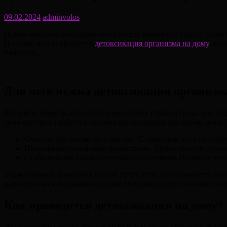
09.02.2024
adminvolos
Приём алкоголя или наркотиков всегда вызывают стресс. Даже 
Поэтому вам потребуется
детоксикация организма на дому
: бы
пациента.
Для чего нужна детоксикация организм
В первую очередь это необходимо, чтобы убрать угрозы для з
самочувствия требуется срочная детоксикация организма дому.
Очистка организма от алкоголя. С помощью этой процеду
Насыщение полезными веществами. Детоксикация организ
Стабилизация психологического состояния. Наркологичес
Также вызвать нарколога на дом стоит, если вы планируете пр
наркологическая помощь на дому. Например, если человек име
Как проводится детоксикация на дому?
Эта процедура может проводиться в домашних условиях. Вовсе 