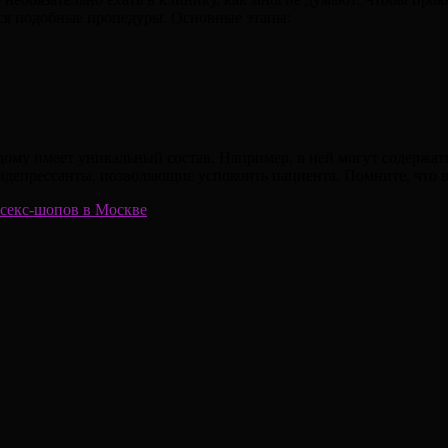
ся подобные процедуры. Основные этапы:
ому имеет уникальный состав. Например, в ней могут содержать
тидепрессанты, позволяющие успокоить пациента. Помните, что 
 секс-шопов в Москве