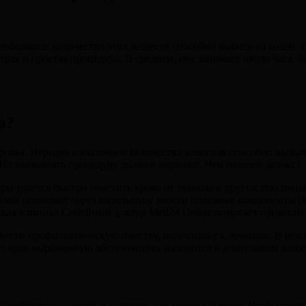
небольшое количество этих веществ способно выбить из колеи. 
страя и простая процедура. В среднем, она занимает около часа. 
а?
доровья. Нередко избыточное количество алкоголя способно выз
 Но выполнять процедуру должен нарколог. Чем полезен детокс?
ры удается быстро очистить кровь от этанола и других токсичны
ма позволяет через капельницу ввести полезные компоненты (в
кая клиника Семейный доктор Med24.Online помогает привести м
овести профилактическую очистку, подготовку к лечению. В неко
ет ярко выраженную абстиненцию, находится в длительном запое
необязательно ехать в клинику, как многие думают. Чтобы прока