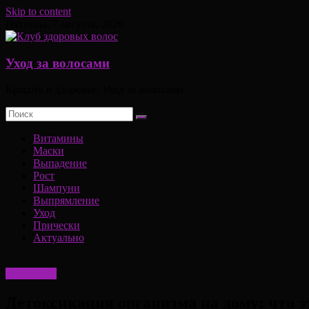
Skip to content
Пятница, 7 августа, 2026
Уход за волосами
Красота и здоровье, Уход за волосами
Витамины
Маски
Выпадение
Рост
Шампуни
Выпрямление
Уход
Прически
Актуально
Актуально
Детоксикация организма на дому: что э