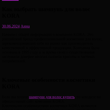
Как выбрать шампунь для волос
KORA
30.06.2024
Аина
Начнем с общей информации о компании KORA. Это
российский бренд профессиональной косметики для волос,
зарекомендовавший себя на рынке как производитель
качественной и эффективной продукции. Компания была
основана в 1995 году и за время своего существования
заслужила доверие многих салонов красоты и частных
потребителей.
Ключевые особенности косметики
KORA
Если вы хотите
шампуни для волос купить
, то заходите на
официальный сайт компании KORA.
Ключевыми особенностями косметики KORA являются