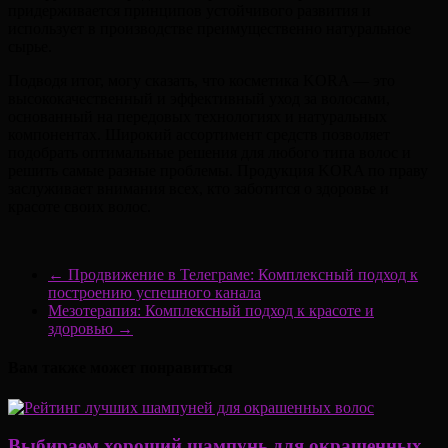
придерживается принципов устойчивого развития и
использует в производстве преимущественно натуральное
сырье.
Подводя итог, могу сказать, что косметика KORA — это
высококачественный и эффективный уход за волосами,
основанный на передовых технологиях и натуральных
компонентах. Широкий ассортимент средств позволяет
подобрать оптимальные решения для любого типа волос и
решить самые разные проблемы. Продукция KORA по праву
заслуживает внимания всех, кто заботится о здоровье и
красоте своих волос.
←
Продвижение в Телеграме: Комплексный подход к
построению успешного канала
Мезотерапия: Комплексный подход к красоте и
здоровью
→
Вам также может понравиться
Выбираем хороший шампунь для окрашенных