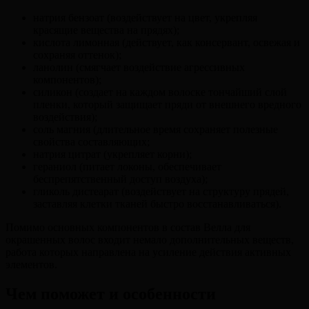
натрия бензоат (воздействует на цвет, укрепляя
красящие вещества на прядях);
кислота лимонная (действует, как консервант, освежая и
сохраняя оттенок);
ланолин (смягчает воздействие агрессивных
компонентов);
силикон (создает на каждом волоске тончайший слой
пленки, который защищает пряди от внешнего вредного
воздействия);
соль магния (длительное время сохраняет полезные
свойства составляющих;
натрия цитрат (укрепляет корни);
гераниол (питает локоны, обеспечивает
беспрепятственный доступ воздуха);
гликоль дистеарат (воздействует на структуру прядей,
заставляя клетки тканей быстро восстанавливаться).
Помимо основных компонентов в состав Велла для
окрашенных волос входит немало дополнительных веществ,
работа которых направлена на усиление действия активных
элементов.
Чем поможет и особенности