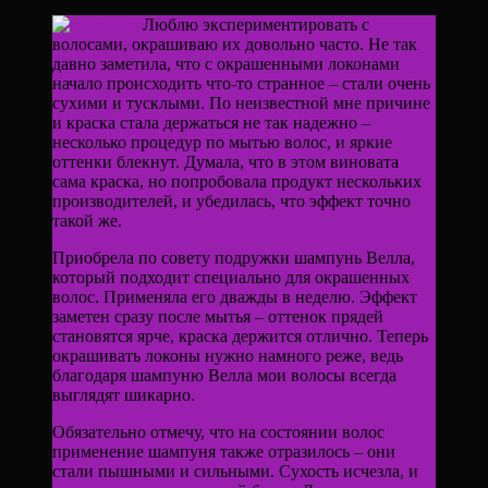
Люблю экспериментировать с
волосами, окрашиваю их довольно часто. Не так
давно заметила, что с окрашенными локонами
начало происходить что-то странное – стали очень
сухими и тусклыми. По неизвестной мне причине
и краска стала держаться не так надежно –
несколько процедур по мытью волос, и яркие
оттенки блекнут. Думала, что в этом виновата
сама краска, но попробовала продукт нескольких
производителей, и убедилась, что эффект точно
такой же.
Приобрела по совету подружки шампунь Велла,
который подходит специально для окрашенных
волос. Применяла его дважды в неделю. Эффект
заметен сразу после мытья – оттенок прядей
становятся ярче, краска держится отлично. Теперь
окрашивать локоны нужно намного реже, ведь
благодаря шампуню Велла мои волосы всегда
выглядят шикарно.
Обязательно отмечу, что на состоянии волос
применение шампуня также отразилось – они
стали пышными и сильными. Сухость исчезла, и