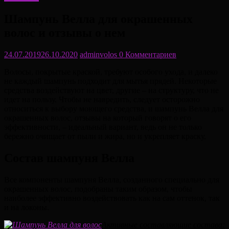
Шампунь Велла для окрашенных
волос и отзывы о нем
24.07.2019
26.10.2020
adminvolos
0 Комментариев
Волосы, покрытые краской, требуют особого ухода, и далеко
не каждый шампунь подходит для мытья прядей. Некоторые
средства воздействуют на цвет, другие – на структуру, что не
идет на пользу. Чтобы не навредить, следует осторожно
относиться к выбору моющего средства, и шампунь Велла для
окрашенных волос, отзывы на который говорят о его
эффективности, – идеальный вариант, ведь он не только
бережно очищает от пыли и жира, но и укрепляет краску.
Состав шампуня Велла
Все компоненты шампуня Велла, созданного специально для
окрашенных волос, подобраны таким образом, чтобы
наиболее эффективно воздействовать как на сам оттенок, так
и на локоны.
Активные составляющие состава: