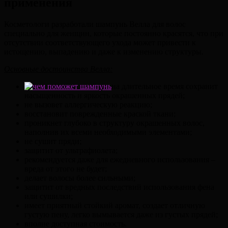
применения
Косметологи разработали шампунь Велла для волос
специально для женщин, которые постоянно красятся, что при
отсутствии соответствующего ухода может привести к
истощению, выпадению и даже к изменению структуры.
Основные достоинства Велла:
на длительное время сохранит
насыщенность и яркость окрашенных прядей;
не вызовет аллергическую реакцию;
восстановит поврежденные краской ткани;
проникнет глубоко в структуру окрашенных волос,
наполнив их всеми необходимыми элементами;
не сушит пряди;
защитит от ультрафиолета;
рекомендуется даже для ежедневного использования –
вреда от этого не будет;
делает волосы более сильными;
защитит от вредных последствий использования фена
или сушилки;
имеет приятный стойкий аромат, создает отличную
густую пену, легко вымывается даже из густых прядей;
вполне доступная стоимость.