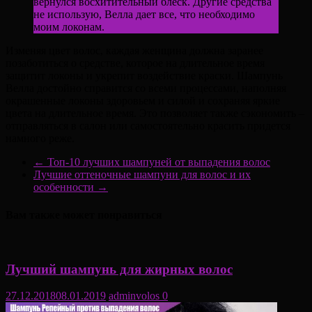
вернулся восхитительный блеск. Другие средства
не использую, Велла дает все, что необходимо
моим локонам.
Изменяя цвет волос, каждая женщина должна заранее
позаботиться о средстве, которое на длительное время
защитит локоны и укрепит воздействие краски. Шампунь
Велла достойно справится со всеми процессами, наполняя
окрашенные локоны здоровьем и силой и сохраняя яркие
цвета на длительное время. Это позволяет также сэкономить –
отправляться в салон или самостоятельно красить придется
намного реже.
←
Топ-10 лучших шампуней от выпадения волос
Лучшие оттеночные шампуни для волос и их
особенности
→
Вам также может понравиться
Лучший шампунь для жирных волос
27.12.2018
08.01.2019
adminvolos
0