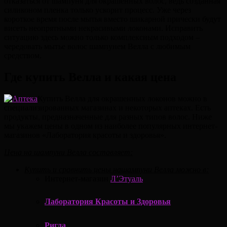
отказаться от шампуня для окрашенных волос, ведь созданная
силиконом пленка только ускорит процесс. Уже через
короткое время после мытья вместо шикарной прически будут
висеть неопрятными некрасивыми локонами. Исправить
ситуацию здесь можно только комплексным подходом –
чередовать мытье волос шампунем Велла с любимым
средством.
Где купить Велла и какая цена
Купить Велла для окрашенных локонов можно в
специализированных магазинах и некоторых аптеках. Есть
продукты, предназначенные для разных типов волос. Ниже
мы укажем цены в одном из наиболее популярных интернет-
магазинов «Лаборатория красоты и здоровья».
Цена на шампуни Велла составляет:
Купить и сравнить цены нашампуни Велла можно в:
Интернет-магазин
Л’Этуаль
Лаборатория Красоты и Здоровья
Ригла