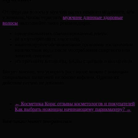
От природы волосы у мужчин растут намного медленнее, чем
у женщин. Чтобы отрастить
мужчине длинные здоровые
волосы
, выполняйте такие рекомендации:
придерживайтесь сбалансированной диеты;
не злоупотребляйте алкоголем;
компенсируйте обезвоживание организма достаточным
количеством воды после употребления спиртного или
занятий спортом;
употребляйте витамины, БАДы с цинком и коллагеном.
Бытует мнение, что ускорить рост волос можно с помощью
специальных шампуней на основе кофеина. Однако их
действие научно не доказано
←
Косметика Кора: отзывы косметологов и покупателей
Как выбрать ножницы начинающему парикмахеру?
→
Вам также может понравиться