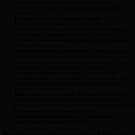
липидный баланс кожи. Чтобы избежать этого,
используйте в качестве альтернативы мытью сухие
шампуни.
Выбирайте соответствующий шампунь
.
Производители уходовых средств предлагают
мужчинам продукты, которые учитывают особенности
их организма, структуру волос и их склонность к
жирности. Не берите шампунь жены, сестры или мамы.
Это ухудшит ситуацию.
Не пренебрегайте кондиционером
, делайте маски для
стимуляции роста волос не реже раза в неделю. Такие
средства создадут защитный слой, который препятствует
ломкости волос во время сушки и укладки.
Посещайте барбера регулярно
. Длинноволосым
мужчинам нужно ходить к мастеру минимум один раз в
месяц. Барбер освежит стрижку, подрежет кончики,
аккуратно уложит волосы.
Мойте голову теплой водой
. Горячая вода заставляет
сальные железы работать активнее, что приводит к
быстрому загрязнению волос. Не спешите расчесываться
после мытья, дайте прядям подсохнуть.
Используйте фен
в комплексе со специальными
средствами для термозащиты волос.
Рекомендации по ежедневной укладке