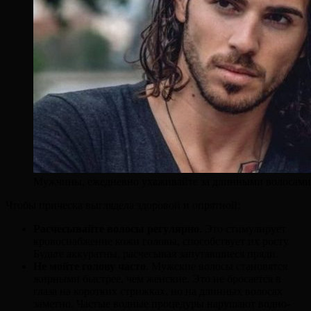
Мужчины, ежедневно ухаживайте за длинными волосами
Чтобы прическа выглядела здоровой и опрятной:
Расчесывайте волосы регулярно
. Это стимулирует
кровоснабжение кожи головы, способствует их росту.
Будьте аккуратны, расчесывая запутавшиеся пряди.
Не мойте голову часто
. Мужские волосы становятся
жирными быстрее, чем женские. Это не бросается в
глаза на коротких стрижках, но на длинных волосах
заметно. Частые водные процедуры нарушают водно-