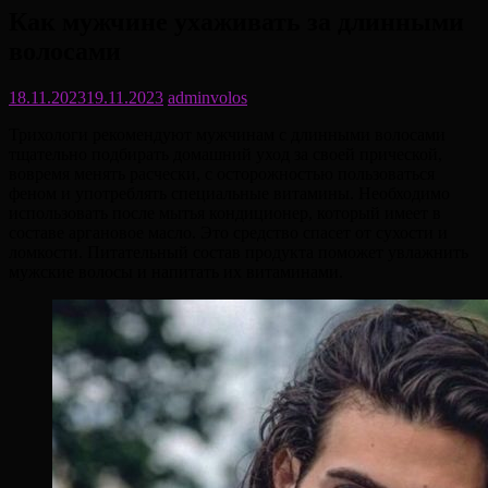
Как мужчине ухаживать за длинными
волосами
18.11.2023
19.11.2023
adminvolos
Трихологи рекомендуют мужчинам с длинными волосами
тщательно подбирать домашний уход за своей прической,
вовремя менять расчески, с осторожностью пользоваться
феном и употреблять специальные витамины. Необходимо
использовать после мытья кондиционер, который имеет в
составе аргановое масло. Это средство спасет от сухости и
ломкости. Питательный состав продукта поможет увлажнить
мужские волосы и напитать их витаминами.