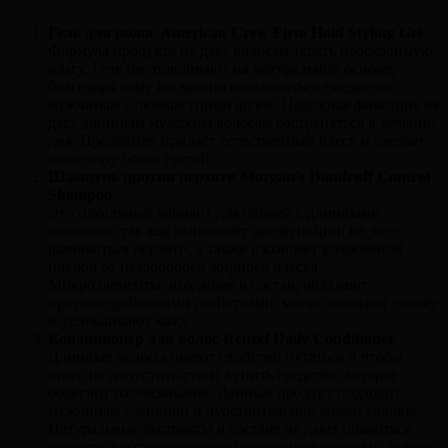
Гель для волос American Crew Firm Hold Styling Gel
Формула продукта не дает волосам терять необходимую
влагу. Гель изготавливают на натуральной основе,
благодаря чему им можно пользоваться ежедневно
мужчинам с любым типом волос. Надежная фиксация не
даст длинным мужским волосам растрепаться в течении
дня. Продукция придаст естественный блеск и сделает
шевелюру более густой.
Шампунь против перхоти Morgan’s Dandruff Control
Shampoo
Это идеальный вариант для парней с длинными
волосами, так как выполняет две функции: не дает
развиваться перхоти, а также избавляет волосянной
покров от нездорового жирного блеска.
Микроэлементы, входящие в состав, обладают
противогрибковыми свойствами, мягко очищают голову
и успокаивают кожу.
Кондиционер для волос Reuzel Daily Conditioner
Длинные волосы имеют свойство путаться и чтобы
этого не допустить стоит купить средство, которое
облегчит расчесывание. Данный продукт подходит
мужчинам с жирной и чувствительной кожей головы.
Натуральные экстракты в составе не дают появиться
перхоти, восстанавливают посеченные кончики, делают