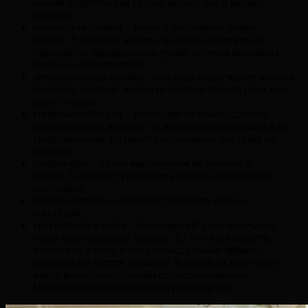
можем получить как густые волны, так и мелкие
локоны;
коническая плойка – имеет характерную форму
конуса. У него нет зажима, поэтому кончик волос
приходится придерживать рукой, которая защищена
специальной перчаткой;
автоматическая плойка – она сама накручивает волосы
на валик, поэтому можно не бояться обжечь руки или
кожу головы;
спиральная бигуди – благодаря ей можно сделать
президентские локоны. Он выглядит коническим или
традиционным, но имеет специальные выступы на
кончике;
плойка-фен – из нее мы получим не локоны, а
волны. Позволяет укладывать волосы во влажном
состоянии;
плоская плойка – позволяет получить волны с
текстурой;
треугольная плойка – благодаря ей у вас получатся
очень оригинальные локоны. То, что вы выберете,
зависит от длины и типа волос, а также эффекта,
которого вы хотите добиться. Каждый из них также
имеет различные способы его использования.
Подробности можно найти в руководстве.