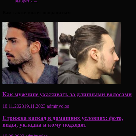
выбрать
→
Вам также может понравиться
Как мужчине ухаживать за длинными волосами
18.11.2023
19.11.2023
adminvolos
Стрижка каскад в домашних условиях: фото,
виды, укладка и кому подходят