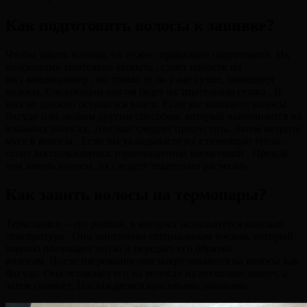
Как подготовить волосы к завивке?
Чтобы завить волосы, их нужно правильно подготовить. Их
необходимо тщательно вымыть , стоит нанести на
них кондиционер , но только если у вас сухие, вьющиеся
волосы. Следующим шагом будет их тщательная сушка . В
них не должно оставаться влаги. Если вы завиваете волосы
бигуди или любым другим способом, который выполняется на
влажных волосах, этот шаг следует пропустить. Затем вотрите
мусс в волосы . Если вы укладываете их с помощью тепла –
стоит воспользоваться термозащитной косметикой . Прежде
чем завить волосы, их следует тщательно расчесать .
Как завить волосы на термопары?
Термозамки – это ролики, в которых используется высокая
температура . Они заполнены специальным воском, который
хорошо поглощает тепло и передает его обратно
волосам. После нагревания они накручиваются на волосы как
бигуди. Она оставляет его на волосах на несколько минут, а
затем снимает. Наслаждаемся красивыми локонами.