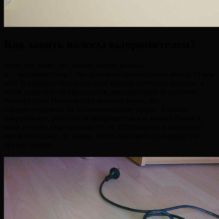
Как завить волосы выпрямителем?
Мало кто знает, что можно завить волосы
и… выпрямителем ! Это довольно своеобразный метод. О чем
это? В первую очередь следует хорошо расчесать волосы , а
затем защитить их препаратом, защищающим от высокой
температуры. Начинается с нижних волос. Их
следует разделить на 3-сантиметровые пряди . Волосы
накручивают, располагая выпрямитель как можно ближе к
коже головы, поворачивая его на 180 градусов и медленно
вытягивая прядь до конца. Затем повторите процедуру на
других прядях.