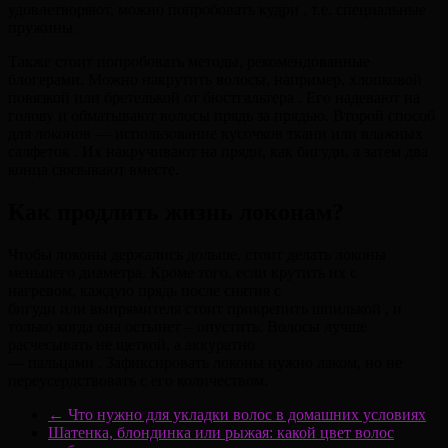
удовлетворяют, можно попробовать кудри , т.е. специальные
пружины.
Также стоит попробовать методы, рекомендованные
блогерами. Можно накрутить волосы, например, хлопковой
повязкой или бретелькой от бюстгальтера . Его надевают на
голову и обматывают волосы прядь за прядью. Второй способ
для локонов — использование кусочков ткани или влажных
салфеток . Их накручивают на пряди, как бигуди, а затем два
конца связывают вместе.
Как продлить жизнь локонам?
Чтобы локоны держались дольше, стоит делать локоны
меньшего диаметра. Кроме того, если крутить их с
нагревом, каждую прядь после снятия с
бигуди или выпрямителя стоит прикрепить шпилькой , и
только когда она остынет – опустить. Волосы лучше
расчесывать не щеткой, а аккуратно
— пальцами . Зафиксировать локоны нужно лаком, но не
переусердствовать с его количеством.
←
Что нужно для укладки волос в домашних условиях
Шатенка, блондинка или рыжая: какой цвет волос