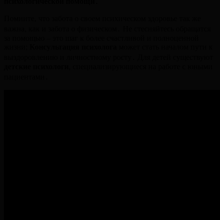
психологической помощи
․
Помните, что забота о своем психическом здоровье так же
важна, как и забота о физическом․ Не стесняйтесь обращатся
за помощью – это шаг к более счастливой и полноценной
жизни;
Консультация психолога
может стать началом пути к
выздоровлению и личностному росту․ Для детей существуют
детские психологи
, специализирующиеся на работе с юными
пациентами․