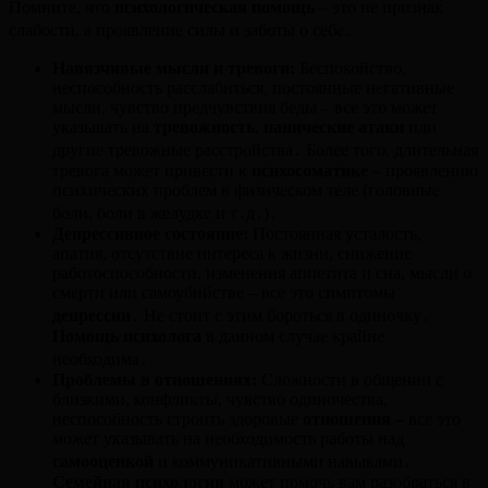
Помните, что
психологическая помощь
– это не признак
слабости, а проявление силы и заботы о себе․
Навязчивые мысли и тревоги:
Беспокойство,
неспособность расслабиться, постоянные негативные
мысли, чувство предчувствия беды – все это может
указывать на
тревожность
,
панические атаки
или
другие тревожные расстройства․ Более того, длительная
тревога может привести к
психосоматике
– проявлению
психических проблем в физическом теле (головные
боли, боли в желудке и т․д․)․
Депрессивное состояние:
Постоянная усталость,
апатия, отсутствие интереса к жизни, снижение
работоспособности, изменения аппетита и сна, мысли о
смерти или самоубийстве – все это симптомы
депрессии
․ Не стоит с этим бороться в одиночку․
Помощь психолога
в данном случае крайне
необходима․
Проблемы в отношениях:
Сложности в общении с
близкими, конфликты, чувство одиночества,
неспособность строить здоровые
отношения
– все это
может указывать на необходимость работы над
самооценкой
и коммуникативными навыками․
Семейная психология
может помочь вам разобраться в