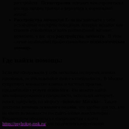
расстройств․
Психотерапия
поможет вам справиться с
последствиями травмы и вернуться к нормальной
жизни․
Расстройства личности:
Если вы замечаете у себя
устойчивые паттерны поведения, которые мешают вам
строить отношения и жить полноценной жизнью,
возможно, у вас есть
расстройства личности
․ В этом
случае необходима профессиональная
психологическая
помощь
․
Где найти помощь:
Если вы обнаружили у себя несколько из перечисленных
признаков, не откладывайте визит к специалисту․ В Москве
существует множество клиник и частных практик,
предлагающих услуги
психолога
․ Вы можете найти
квалифицированного специалиста, используя интернет-
поиск, например, по запросу «
психолог Москва
«․ Также
доступна
помощь психолога онлайн
, что удобно для тех, кто
не имеет возможности посещать очные консультации․
Рекомендуем обратиться к специалистам с сайта
https://psyholog-msk.ru/
для получения качественной