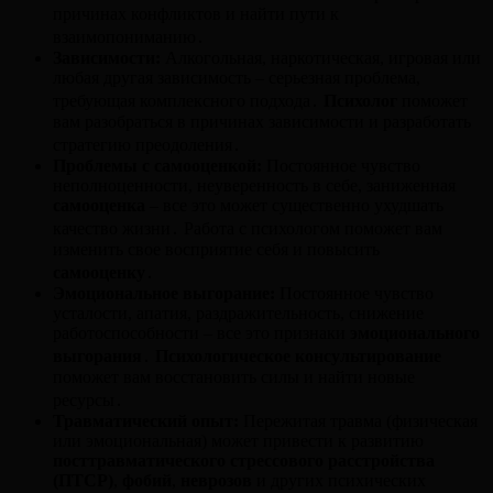
причинах конфликтов и найти пути к
взаимопониманию․
Зависимости:
Алкогольная, наркотическая, игровая или
любая другая зависимость – серьезная проблема,
требующая комплексного подхода․
Психолог
поможет
вам разобраться в причинах зависимости и разработать
стратегию преодоления․
Проблемы с самооценкой:
Постоянное чувство
неполноценности, неуверенность в себе, заниженная
самооценка
– все это может существенно ухудшать
качество жизни․ Работа с психологом поможет вам
изменить свое восприятие себя и повысить
самооценку
․
Эмоциональное выгорание:
Постоянное чувство
усталости, апатия, раздражительность, снижение
работоспособности – все это признаки
эмоционального
выгорания
․
Психологическое консультирование
поможет вам восстановить силы и найти новые
ресурсы․
Травматический опыт:
Пережитая травма (физическая
или эмоциональная) может привести к развитию
посттравматического стрессового расстройства
(ПТСР)
,
фобий
,
неврозов
и других психических