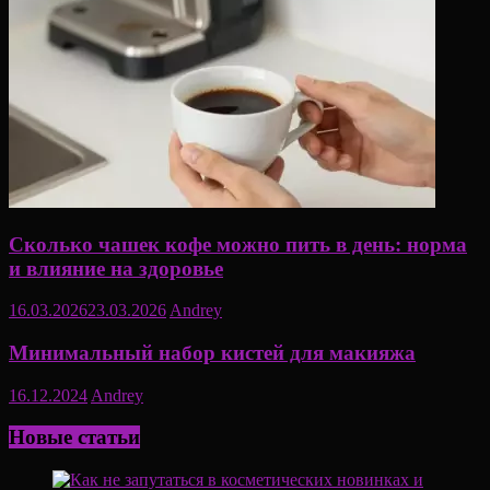
Сколько чашек кофе можно пить в день: норма
и влияние на здоровье
16.03.2026
23.03.2026
Andrey
Минимальный набор кистей для макияжа
16.12.2024
Andrey
Новые статьи