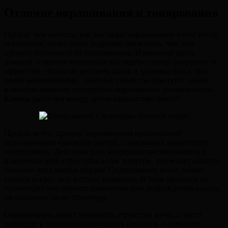
Отличие окрашивания и тонирования
Прежде чем описать, как выглядит окрашивание волос после
осветления, стоит более подробно объяснить, чем этот
процесс отличается от окрашивания. Изменение цвета
локонов помогает женщинам выглядеть гораздо увереннее и
эффектнее. Чтобы не потерять блеск и здоровье волос при
таких нововведениях, опытные стилисты советуют своим
клиентам заменить регулярное окрашивание тонированием.
Каковы различия между двумя вариантами цвета?
Прежде всего, процесс окрашивания предполагает
использование красящих смесей, содержащих химические
ингредиенты. Действие этих ингредиентов заключается в
изменении всей структуры волос изнутри, что может нанести
большой вред вашим прядям. Окрашивание волос может
создать вокруг них жесткое покрытие. В этом процессе не
происходит внутренних изменений или повреждений волоса,
он сохраняет свою структуру.
Окрашивание может повредить структуру волос и часто
приводит к появлению секущихся кончиков и ломкости.