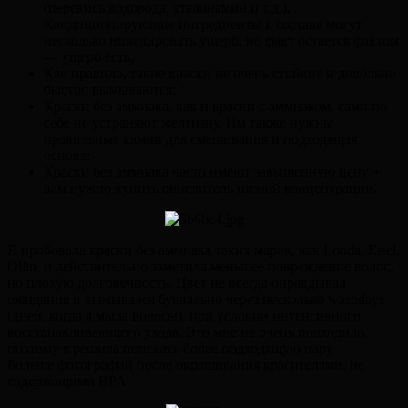
(перекись водорода, эталонамин и т.д.).
Кондиционирующие ингредиенты в составе могут
несколько нивелировать ущерб, но факт остается фактом
— ущерб есть;
Как правило, такие краски не очень стойкие и довольно
быстро вымываются;
Краски без аммиака, как и краски с аммиаком, сами по
себе не устраняют желтизну. Им также нужны
правильные камни для смешивания и подходящая
основа;
Краски без аммиака часто имеют завышенную цену +
вам нужно купить окислитель низкой концентрации.
Я пробовала краски без аммиака таких марок, как Londa, Estel,
Ollin, и действительно заметила меньшее повреждение волос,
но плохую долговечность. Цвет не всегда оправдывал
ожидания и вымывался буквально через несколько washdays
(дней, когда я мыла волосы), при условии интенсивного
восстанавливающего ухода. Это мне не очень подходило,
поэтому я решила поискать более подходящую пару.
Больше фотографий после окрашивания красителями, не
содержащими BPA