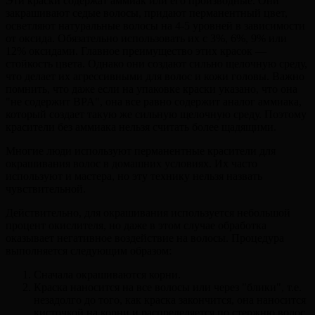
Эти краски содержат аммиак или его производные. Они
закрашивают седые волосы, придают перманентный цвет,
осветляют натуральные волосы на 4-5 уровней в зависимости
от оксида. Обязательно использовать их с 3%, 6%, 9% или
12% оксидами. Главное преимущество этих красок —
стойкость цвета. Однако они создают сильно щелочную среду,
что делает их агрессивными для волос и кожи головы. Важно
помнить, что даже если на упаковке краски указано, что она
"не содержит BPA", она все равно содержит аналог аммиака,
который создает такую же сильную щелочную среду. Поэтому
красители без аммиака нельзя считать более щадящими.
Многие люди используют перманентные красители для
окрашивания волос в домашних условиях. Их часто
используют и мастера, но эту технику нельзя назвать
чувствительной.
Действительно, для окрашивания используется небольшой
процент окислителя, но даже в этом случае обработка
оказывает негативное воздействие на волосы. Процедура
выполняется следующим образом:
Сначала окрашиваются корни.
Краска наносится на все волосы или через "блики", т.е.
незадолго до того, как краска закончится, она наносится
кисточкой на корни и распределяется по стержню волос.