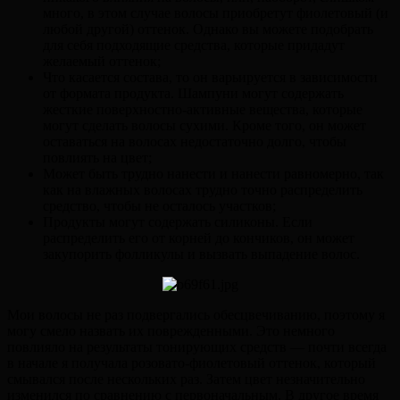
много, в этом случае волосы приобретут фиолетовый (и
любой другой) оттенок. Однако вы можете подобрать
для себя подходящие средства, которые придадут
желаемый оттенок;
Что касается состава, то он варьируется в зависимости
от формата продукта. Шампуни могут содержать
жесткие поверхностно-активные вещества, которые
могут сделать волосы сухими. Кроме того, он может
оставаться на волосах недостаточно долго, чтобы
повлиять на цвет;
Может быть трудно нанести и нанести равномерно, так
как на влажных волосах трудно точно распределить
средство, чтобы не осталось участков;
Продукты могут содержать силиконы. Если
распределить его от корней до кончиков, он может
закупорить фолликулы и вызвать выпадение волос.
Мои волосы не раз подвергались обесцвечиванию, поэтому я
могу смело назвать их поврежденными. Это немного
повлияло на результаты тонирующих средств — почти всегда
в начале я получала розовато-фиолетовый оттенок, который
смывался после нескольких раз. Затем цвет незначительно
изменился по сравнению с первоначальным. В другое время