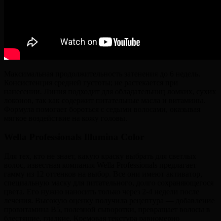
Максимальная продолжительность затенения до 6 недель.
Консистенция средней густоты; не растекается при
нанесении. Линия подходит для обладательниц ломких, сухих
локонов, так как содержит питательные масла и витамины.
Формула помогает бороться с седыми волосами, оказывая
мягкое воздействие на кожу головы.
Wella Professionals Illumina Color
Для тех, кто не знает, какую краску выбрать для светлых
волос, известная компания Wella Professionals предлагает
гамму из 12 оттенков на выбор. Все они имеют активатор,
специальную маску для питательного, долго сохраняющегося
цвета. Его нужно наносить только через 2-4 недели после
лечения. Высокую оценку получила рецептура — добавление
провитамина В5, полезной сыворотки, превращает волосы в
блестящие, гладкие. Кремовая текстура равномерно