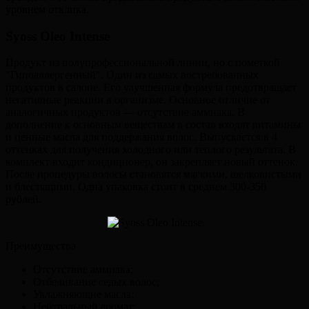
уровнем отклика.
Syoss Oleo Intense
Продукт из полупрофессиональной линии, но с пометкой
"Гипоаллергенный". Один из самых востребованных
продуктов в салоне. Его улучшенная формула предотвращает
негативные реакции в организме. Основное отличие от
аналогичных продуктов — отсутствие аммиака. В
дополнение к основным веществам в состав входят витамины
и ценные масла для поддержания волос. Выпускается в 4
оттенках для получения холодного или теплого результата. В
комплект входит кондиционер, он закрепляет новый оттенок.
После процедуры волосы становятся мягкими, шелковистыми
и блестящими. Одна упаковка стоит в среднем 300-350
рублей.
Преимущества
Отсутствие аммиака;
Отбеливание седых волос;
Увлажняющие масла;
Нейтральный аромат;