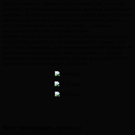
все было наоборот, эффекта не было вообще, т.е. не хватало
пигмента, чтобы помочь тонизировать волосы и избавиться от
желтизны. Было трудно распределить цвет от корней, и часто
случалось так, что часть длины была тонирована, а корни —
нет. Это также влияет на частоту мытья — силикон и
кондиционеры быстрее загрязняют корни.
Вообще говоря, если ваши волосы не слишком повреждены,
тонирующие средства могут хорошо работать. Однако, если
она сильно повреждена, я бы рекомендовала либо разбавить ее
маской или кондиционером, либо использовать в течение
небольшого количества времени. Больше фотографий после
окрашивания тонирующими средствами.
Чем тонировать волосы