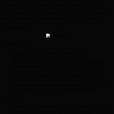
который заключается в использовании красок без
отбеливателя. Производители многих марок предлагают
покупателям краски без аммиака, которые можно наносить
дома с минимальным повреждением волос — щадящий
вариант для тех, кто боится повредить волосы после
окрашивания.
Преимущества:
В красителях нет аммиака, а различные
кондиционирующие ингредиенты обещают
минимизировать повреждения. Краски без аммиака
труднее проникают в волосы, поэтому они как бы
покрывают их;
Красители без аммиака не имеют запаха и не такие
стойкие, как красители с аммиаком;
Стоит отметить разнообразие оттенков, что означает, что
вы сможете найти тот цвет, который вам нужен.
Недостатки:
Краски не содержат аммиака, но есть другие
химические вещества, которые могут навредить волосам