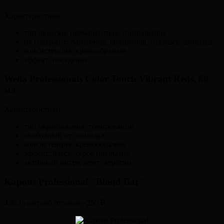
Характеристики
тип окраски: перманентная, тонирование
не содержит: парабенов, силиконов, отдушек, аммиака
консистенция: кремообразная
эффект: поседение
Wella Professionals Color Touch Vibrant Reds, 60
мл
Характеристики
тип окрашивания: тонирование
свободный от: аммиака
консистенция: кремообразная
эффект: блеск, серое покрытие
активный ингредиент: кератин
Kapous Professional "Blond Bar"
4,821 центов6 отзывов~250 ₽