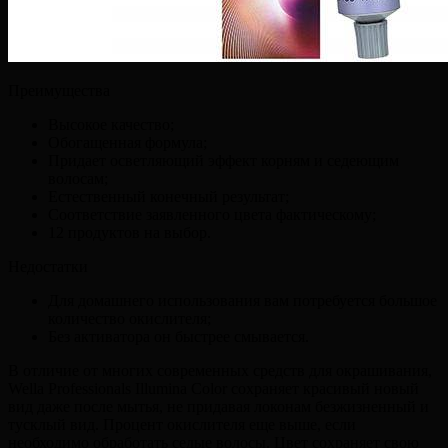
Преимущества
Высокое качество;
Обогащенная формула;
Придает осветляющий эффект корням и седеющим
волосам;
Естественный конечный результат;
Соответствие заявленного цвета фактическому;
12 продуктов на выбор.
Недостатки
Для домашнего использования вам потребуется большое
количество окислителя;
Без активатора он быстрее смывается.
В отличие от многих современных средств для окрашивания,
Wella Professionals Illumina Color сохраняет красивый новый
вид даже после мытья, не придавая локонам безжизненный и
тусклый вид. Процент окислителя еще выше, если
необходимо обработать седые волосы. Цвет сохраняет свою