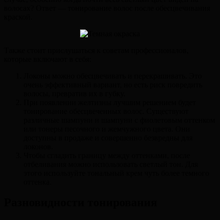
волосах? Ответ — тонирование волос после обесцвечивания
краской.
Также стоит прислушаться к советам профессионалов,
которые включают в себя:
Локоны можно обесцвечивать и перекрашивать. Это
очень эффективный вариант, но есть риск повредить
волосы, превратив их в губку.
При появлении желтизны лучшим решением будет
тонирование обесцвеченных волос. Существуют
различные шампуни и шампуни с фиолетовым оттенком
или тонеры песочного и жемчужного цвета. Они
доступны в продаже и совершенно безвредны для
локонов.
Чтобы сгладить границу между оттенками, после
отбеливания можно использовать светлый тон. Для
этого используйте тональный крем чуть более темного
оттенка.
Разновидности тонирования