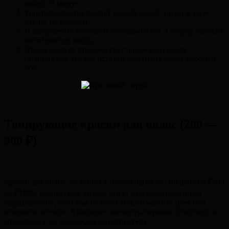
около 20 минут.
Тонер смывается чистой теплой водой, но ни в коем
случае не горячей.
В завершение волосы моют шампунем, а сверху наносят
питательную маску.
Пряди следует промокнуть старым ненужным
полотенцем, так как остатки красителя могут окрасить
его.
Тонирующие краски для волос (200 —
900 ₽)
Краски для волос доступны у производителей по цене от ₽300
до ₽1000. Бесцветные краски могут стать альтернативой
окрашиванию, если вам нужно слегка изменить цвет или
освежить оттенок. Красящие пигменты бережно относятся к
эпидермису, не повреждая его структуру.