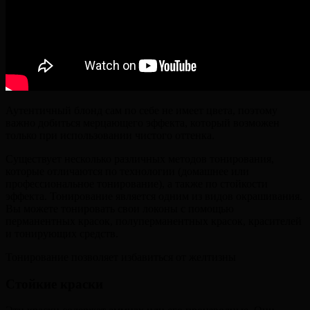
Аутентичный блонд сам по себе не имеет цвета, поэтому
важно добиться мерцающего эффекта, который возможен
только при использовании чистого оттенка.
Существует несколько различных методов тонирования,
которые отличаются по технологии (домашнее или
профессиональное тонирование), а также по стойкости
эффекта. Тонирование является одним из видов окрашивания.
Вы можете тонировать свои локоны с помощью
перманентных красок, полуперманентных красок, красителей
и тонирующих средств.
Тонирование позволяет избавиться от желтизны
Стойкие краски