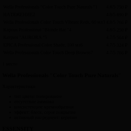
Wella Professionals "Color Touch Pure Naturals "1
4.8/5
750 ₽
НАТЯЖЕНИЕ2
4.8/5
890 ₽
Wella Professionals Color Touch Vibrant Reds, 60 мл3
4.8/5
766 ₽
Kapous Professional "Blonde Bar "4
4.8/5
250 ₽
Катрин "AURORA "5
4.7/5
564 ₽
EPICA Professional Color Shade, 100 мл6
4.7/5
324 ₽
Wella Professionals Color Touch Deep Browns7
4.7/5
766 ₽
1 место
Wella Professionals "Color Touch Pure Naturals"
Характеристики
тип цвета: тонирование
отсутствие аммиака
консистенция: кремообразная
эффект: блеск, серое покрытие
активный ингредиент: кератин
ESSENSITY