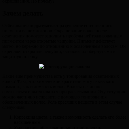
окрашивания. Но почему?
Зачем делать
Отбеливание подразумевает разрушение естественного
пигмента ваших локонов. Окрашивание волос после
осветления помогает заполнить пробелы нейтрализованным
пигментом через открытые чешуйки. Пигмент действует
мягко, но бережно по отношению к ослабленным волосам. Он
скрепляет открытые чешуйки, оставляя их обернутыми в
защитную пленку.
Какие еще преимущества есть у тонирования осветленных
волос? Факт, что химические красители могут вызывать
ломкость, как и ломкость волос. Волосы начинают
спутываться и вытягиваться при расчесывании. Эту ситуацию
можно частично исправить с помощью тонирования
обесцвеченных волос. Роль красящих веществ в этом случае
следующая:
Коррекция цвета, а также возможность сделать его более
насыщенным.
Укрепление, образование защитной пленки.