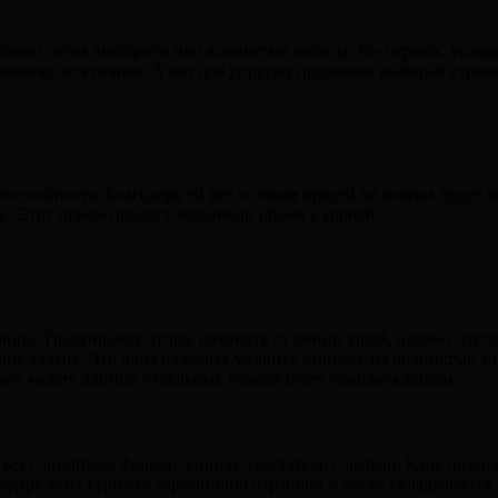
сишь слегка вьющиеся или волнистые волосы. Во-первых, уклад
олосах эстетичнее. А вот для упругих пружинок выбирай стриж
слойность. Благодаря ей вес и объем прядей на концах будут м
е. Этот прием придаст желанный объем у корней.
 лицо. Градуировку лучше начинать от линии ушей, плавно спус
олне хватит. Это одна из самых удачных стрижек на волнистые д
аст между длиной отдельных прядей будет слишком явным.
ться с дизайном формы, длиной, текстурой, с челкой. Каре позвол
годаря чему стрижка гармонично отрастает и легко укладывается