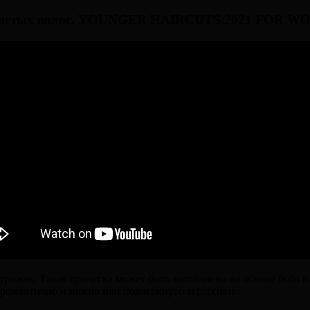
олнистых волос. YOUNGER HAIRCUTS 2021 FOR W
ижек. Такая прическа может быть выполнена на основе боба ил
 романтично и нежно или подчеркнуто агрессивно.