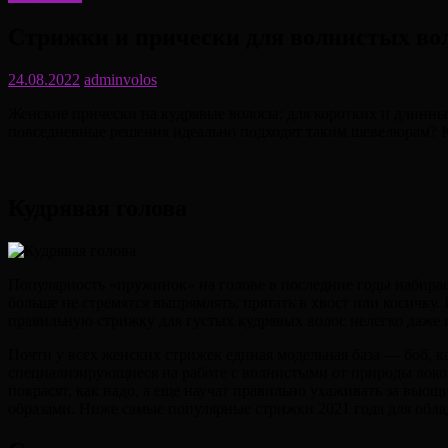
Стрижки и прически для волнистых во
24.08.2022
adminvolos
Женские прически на кудрявые волосы: для коротких и длинн
повседневные решения идеально подходят таким шевелюрам? К
Кудрявая голова
Популярность «пружинок» на голове в последние годы набирае
больше не стремятся выпрямлять, прятать в хвост или косичку
правильную стрижку для густых кудрявых волос нелегко даже 
Почти у всех женских стрижек единая модельная база — боб, к
специализирующиеся на работе с волнистыми от природы локона
покрасят, как надо, а еще научат правильно ухаживать за вью
образами. Ниже самые популярные стрижки 2021 года для обла