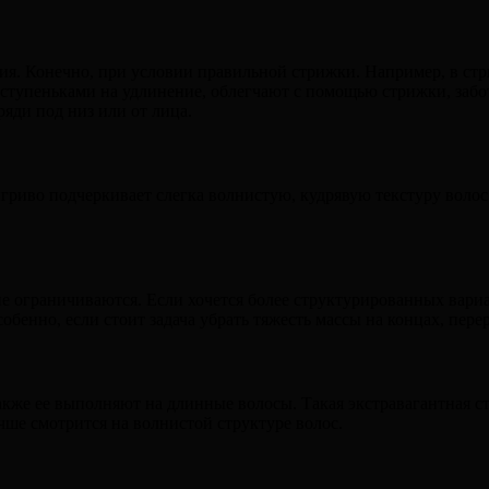
ния. Конечно, при условии правильной стрижки. Например, в ст
 ступеньками на удлинение, облегчают с помощью стрижки, забо
яди под низ или от лица.
игриво подчеркивает слегка волнистую, кудрявую текстуру волос
 ограничиваются. Если хочется более структурированных вариа
бенно, если стоит задача убрать тяжесть массы на концах, пере
 также ее выполняют на длинные волосы. Такая экстравагантная
чше смотрится на волнистой структуре волос.