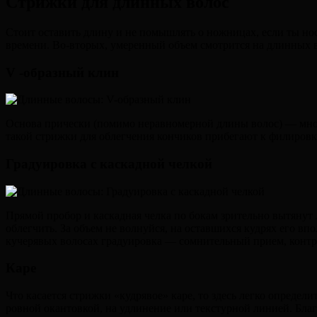
Стрижки для длинных волос
Стоит оставить длину и не помышлять о ножницах, если ты но
времени. Во-вторых, умеренный объем смотрится на длинных в
V -образный клин
Основа прически (помимо неравномерной длины волос) — много
такой стрижки для облегчения кончиков прибегают к филировк
Градуировка с каскадной челкой
Прямой пробор и каскадная челка по бокам зрительно вытянут
облегчить. За объем не волнуйся, на оставшихся кудрях его вп
кучерявых волосах градуировка — сомнительный прием, контр
Каре
Что касается стрижки «кудрявое» каре, то здесь легко определи
ровной окантовкой, на удлинение или текстурной линией. Бла