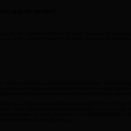
лос: какие лучше?
ых волос. Чем хороши прически с кудрями? Как уложить кудряв
ак их делать своими руками? Стрижки и прически для волнисты
т обороты. Во-первых, бодипозитивное движение, пропагандирую
. Во-вторых, вернулась мода на кудри, от пляжных небрежных к
профессионалу. Важно учитывать их плотность, степень завитка 
аре, каскад… Кудрявые волосы не исключение. Но подход и резу
ми. Такие уже начали появляться во многих городах России. Ма
щимися волосами. Уверены, ты знакома с «кудрявым методом», ес
дательниц завитков разной длины.