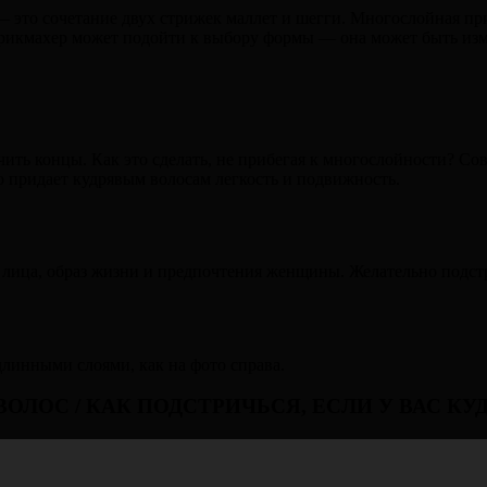
 это сочетание двух стрижек маллет и шегги. Многослойная приче
арикмахер может подойти к выбору формы — она может быть изме
ить концы. Как это сделать, не прибегая к многослойности? С
 придает кудрявым волосам легкость и подвижность.
у лица, образ жизни и предпочтения женщины. Желательно подс
длинными слоями, как на фото справа.
ОЛОС / КАК ПОДСТРИЧЬСЯ, ЕСЛИ У ВАС К