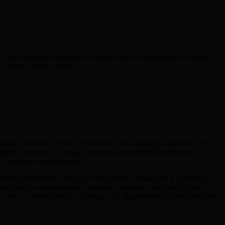
ые или вьющиеся волосы на новый год или выпускной? Какие
х волос. Какие лучше ?
щее любовь к себе, отразилось и на кудрявых волосах. Их
рупных локонов до мелких упругих спиралей. Подобрать
и уровень повреждения.
льтат на вьющихся волосах будет иной. Обращайся в салоны,
стера там заточены на кудрявого клиента, тебя подстригут и
ли нет, то обязательно посмотри тут. Вдохновляйся нескучными