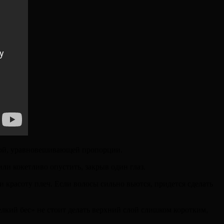
кой, уравновешивающей пропорции.
и кокетливо опустить, закрыв один глаз.
и красоту плеч. Если волосы сильно вьются, придется сделать
елкий бес» не стоит делать верхний слой слишком коротким,