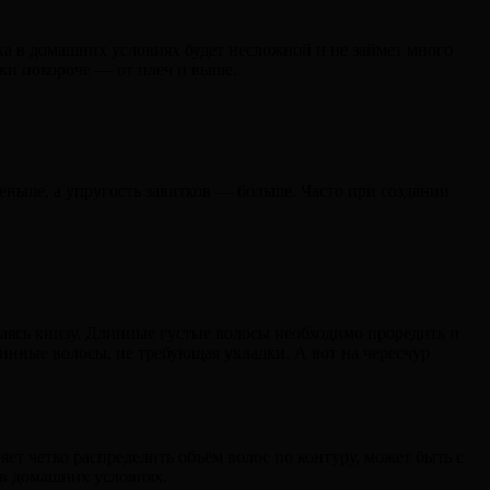
ка в домашних условиях будет несложной и не займет много
ки покороче — от плеч и выше.
еньше, а упругость завитков — больше. Часто при создании
каясь книзу. Длинные густые волосы необходимо проредить и
линные волосы, не требующая укладки. А вот на чересчур
яет четко распределить объём волос по контуру, может быть с
 в домашних условиях.