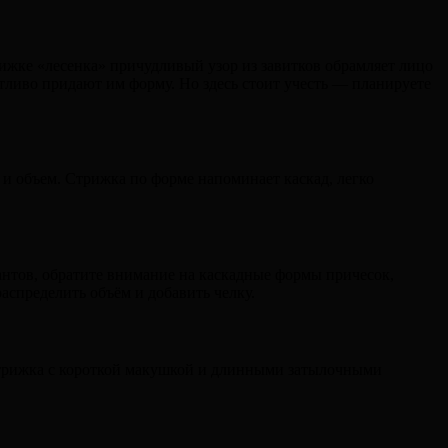
рижке «лесенка» причудливый узор из завитков обрамляет лицо
тливо придают им форму. Но здесь стоит учесть — планируете
 и объем. Стрижка по форме напоминает каскад, легко
нтов, обратите внимание на каскадные формы причесок,
распределить объём и добавить челку.
 стрижка с короткой макушкой и длинными затылочными