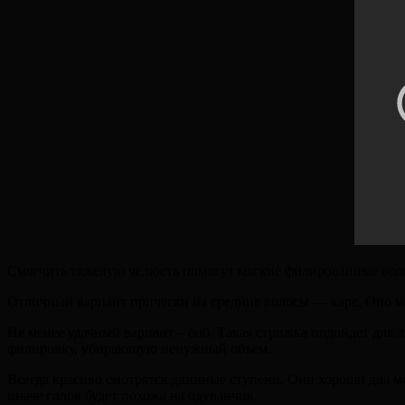
Смягчить тяжелую челюсть помогут мягкие филированные волн
Отличный вариант прически на средние волосы — каре. Оно мо
Не менее удачный вариант – боб. Такая стрижка подойдет для л
филировку, убирающую ненужный объем.
Всегда красиво смотрятся длинные ступени. Они хороши для мя
иначе голов будет похожа на одуванчик.