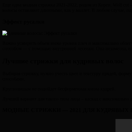
Еще одна модная стрижка 2021-2022, родом из Кореи. Wolf cut —
волосы оставляют длинными, как у маллет. В любом случае, п
Эффект русалки
Важно усмирить объем ниже уровня плеч и максимально облегч
способом — с помощью внутренней лесенки. Она незаметна, но
Лучшие стрижки для кудрявых волос
Выбирая стрижку, нужно учесть цвет и текстуру прядей, форм
способами.
Круглолицым не подойдет бесформенная копна кудрей.
Лучший вариант для такого типа лица – каскад с максимально 
МОДНЫЕ СТРИЖКИ — 2021 ДЛЯ КУДРЯВЫХ В