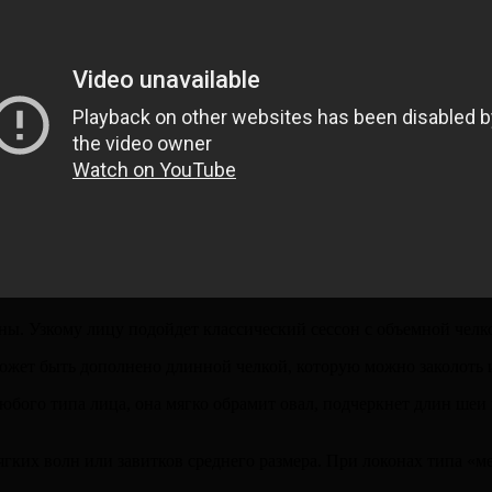
ы. Узкому лицу подойдет классический сессон с объемной чел
жет быть дополнено длинной челкой, которую можно заколоть ил
юбого типа лица, она мягко обрамит овал, подчеркнет длин шеи 
гких волн или завитков среднего размера. При локонах типа «м