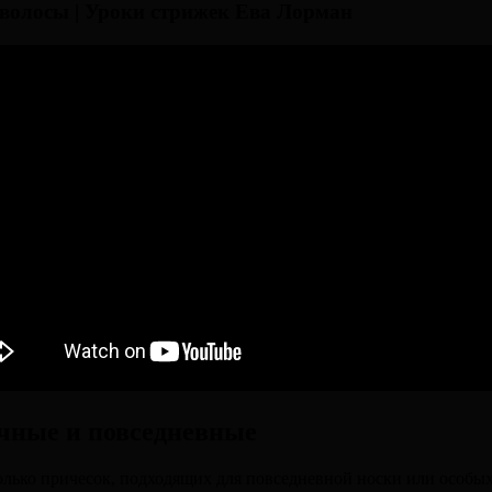
волосы | Уроки стрижек Ева Лорман
ичные и повседневные
лько причесок, подходящих для повседневной носки или особых