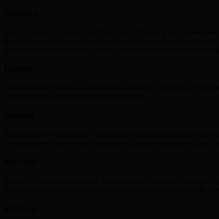
Лесенка
Быть кудрявой — значит быть всегда в тренде, в центре внима
и подчёркивает его прекрасные черты. Здесь кудряшки стригут
ли вы вытягивать кудри? Укладку можно делать подкручивая пр
Шегги
Shag или shaggy bob — подвижная, слоистая стрижка, которая 
подстраивается под современные тренды.
Каскад
Маллетами и «волчьими» стрижками тренды в мире причесок не
которые лучше всего подчеркивают красоту кудрявых волос. Осо
Маллет
Mullet — эта стрижка может быть короткой, средней длины, а
прядями равномерно распределяет объем по всем кончикам. Лу
Wolf cut