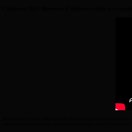
Стрижки 2021 Женские. Стрижка пикси для в
Волнистые волосы эффектны и при создании асимметричных стр
зависимости от укладки вьющаяся шевелюра может смотреться