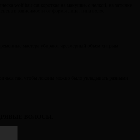
ска wolf hair cut короткая на макушке, с челкой, на затылке
нена в зависимости от формы лица, типа волос.
овременные мастера убирают чрезмерный объем хитрым
тричься так, чтобы локоны можно было укладывать разными
УДРЯВЫЕ ВОЛОСЫ.