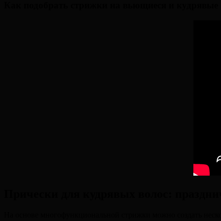
Как подобрать стрижки на вьющиеся и кудрявые 
Прически для кудрявых волос: праздн
На основе многофункциональной стрижки можно создать неско