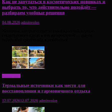
Как не запутаться в косметических новинках и
выбрать то, что действительно подойдёт —
разбираем удобные решения
04.08.2026
adminvolos
Женщины, которые следят за своей красотой, нередко
сталкиваются с одной и той же проблемой — рынок
переполнен средствами, а разобраться
Актуально
Термальные источники как место для
восстановления и гармоничного отдыха
12.07.2026
12.07.2026
adminvolos