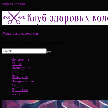
Skip to content
Четверг, 6 августа, 2026
Уход за волосами
Красота и здоровье, Уход за волосами
Витамины
Маски
Выпадение
Рост
Шампуни
Выпрямление
Уход
Прически
Актуально