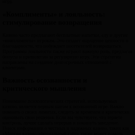
игру.
«Комплименты» и лояльность:
стимулирование возвращения
Казино часто предлагают бесплатные напитки, еду и другие
«комплименты» игрокам. Это создает ощущение ценности и
благодарности, что побуждает посетителей возвращаться.
Программы лояльности также играют важную роль, предлагая
бонусы и привилегии за регулярную игру. Эти стратегии
направлены на создание долгосрочных отношений с
клиентами.
Важность осознанности и
критического мышления
Понимание психологических стратегий, используемых
казино, является первым шагом к осознанной игре. Важно
помнить о своих лимитах, следить за временем и критически
оценивать свои решения. Если вы чувствуете, что теряете
контроль, лучше сделать перерыв и покинуть заведение.
Поиск информации о честных и надежных казино, таких как
«Мартин казино официальный сайт» также может помочь