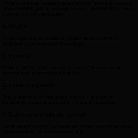
Консилер поможет замаскировать темные круги под глазами,
покраснения и другие несовершенства. Наносите его точечно
и аккуратно растушевывайте.
4. Пудра
Пудра зафиксирует макияж и придаст коже матовости.
Наносите ее кистью, избегая перебора.
5. Румяна
Румяна добавят лицу свежести и цвета. Наносите их на
яблочки щек, растушевывая к вискам.
6. Тушь для ресниц
Тушь придаст ресницам объем и длину. Наносите ее
зигзагообразными движениями от корней к кончикам.
7. Бальзам или помада для губ
Завершающий штрих – бальзам или помада для губ, которые
добавят вашим губам ухоженный вид.