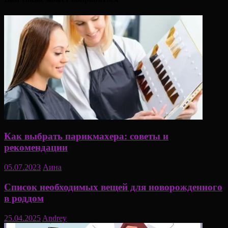
Как выбрать парикмахера: советы и
рекомендации
05.07.2023
Аина
Список необходимых вещей для новорожденного
в роддом
25.04.2025
Andrey