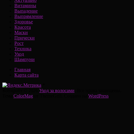
Актуально
Витамины
Выпадение
Выпрямление
Здоровье
Красота
Маски
Прически
Рост
Техника
Уход
Шампуни
Главная
Карта сайта
*
Копирайт © 2026
Уход за волосами
. Все права защищены.
Тема
ColorMag
от ThemeGrill. Создано на
WordPress
.