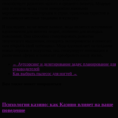
способствует развитию малого и среднего бизнеса. Модные
шоу и недели моды стали невероятно важными
мероприятиями для городов и стран, привлекая туристов и
рекламируя местные традиции и культуру.
И последнее, но не менее важное, мода является источником
вдохновения для многих людей, особенно для молодых
поколений. Она способна стимулировать развитие
творческого мышления, поощрять эксперименты и помогает
нам открыть свой потенциал. Мода вдохновляет на создание
новых образов и искусства, она стимулирует инновации в
различных сферах и помогает преобразить нашу жизнь.
←
Аутсорсинг и делегирование задач: планирование для
руководителей
Как выбрать пылесос для ногтей
→
Вам также может понравиться
Психология казино: как Казино влияет на ваше
поведение