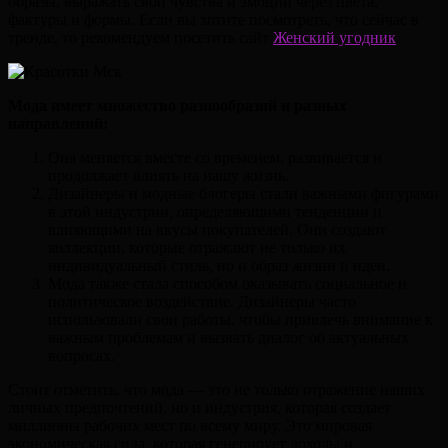
образы, выражать свои чувства и эмоции через цвета,
фактуры и формы. Если вы хотите посмотреть, что сейчас в
тренде, то рекомендуем посетить сайт
Женский угодник
.
Мода имеет множество разнообразий и разных
направлений:
Она меняется вместе со временем, развивается и
продолжает влиять на нашу жизнь.
Дизайнеры и модные блогеры стали важными фигурами
в этой индустрии, определяющими тенденции и
влияющими на вкусы покупателей. Они создают
коллекции, которые отражают не только их
индивидуальный стиль, но и образ жизни и идеи.
Мода также стала способом оказывать социальное и
политическое воздействие. Дизайнеры часто
использовали свои работы, чтобы привлечь внимание к
важным проблемам и вызвать диалог об актуальных
вопросах.
Стоит отметить, что мода — это не только отражение наших
личных предпочтений, но и индустрия, которая создает
миллионы рабочих мест по всему миру. Это мировая
экономическая сила, которая генерирует доходы и