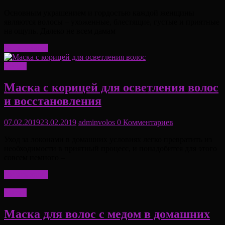
Основным украшением и гордостью каждой женщины
являются волосы – ухоженные, блестящие, густые и приятные
на ощупь. Далеко не всем дамам
Читать далее
Маски
Маска с корицей для осветления волос
и восстановления
07.02.2019
23.02.2019
adminvolos
0 Комментариев
Уход за локонами в домашних условиях легко превратить из
необходимости в приятный процесс, и понадобится для этого
совсем немного –
Читать далее
Маски
Маска для волос с медом в домашних