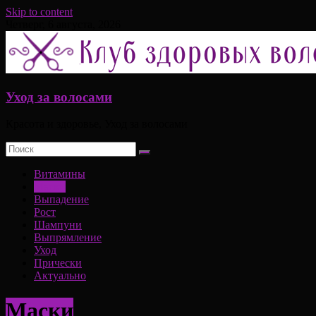
Skip to content
Четверг, 6 августа, 2026
Уход за волосами
Красота и здоровье, Уход за волосами
Витамины
Маски
Выпадение
Рост
Шампуни
Выпрямление
Уход
Прически
Актуально
Маски