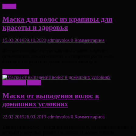
Маски
Маска для волос из крапивы для
красоты и здоровья
15.03.2019
29.10.2020
adminvolos
0 Комментариев
Жгучие молодые листья крапивы с давних времен
применялись для укрепления и ускорения роста волос.
Сегодня это растение добавляется в шампуни,
Читать далее
Выпадение
Маски
Маски от выпадения волос в
домашних условиях
22.02.2019
26.03.2019
adminvolos
0 Комментариев
Выпадение волос – неприятная проблема, которая возникает у
мужчин и женщин разного возраста. В норме локоны