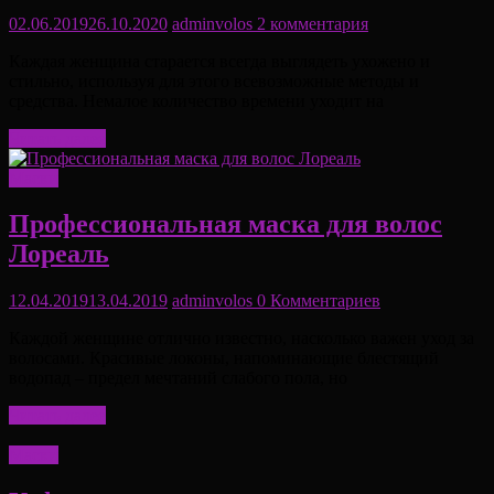
02.06.2019
26.10.2020
adminvolos
2 комментария
Каждая женщина старается всегда выглядеть ухожено и
стильно, используя для этого всевозможные методы и
средства. Немалое количество времени уходит на
Читать далее
Маски
Профессиональная маска для волос
Лореаль
12.04.2019
13.04.2019
adminvolos
0 Комментариев
Каждой женщине отлично известно, насколько важен уход за
волосами. Красивые локоны, напоминающие блестящий
водопад – предел мечтаний слабого пола, но
Читать далее
Маски