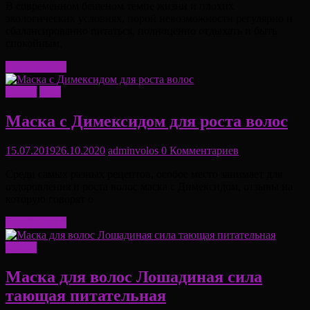
В современном бешеном темпе жизни и плохих
экологических условиях, порой невозможности регулярно и
сбалансированно питаться, полноценно отдыхать и быть
спокойным,
Читать далее
Маски
Рост
Маска с Димексидом для роста волос
15.07.2019
26.10.2020
adminvolos
0 Комментариев
Среди самых разных рецептов, особое место занимает для
оздоровления и роста волос маска с Димексидом, отзывы на
которую говорят о
Читать далее
Маски
Маска для волос Лошадиная сила
тающая питательная