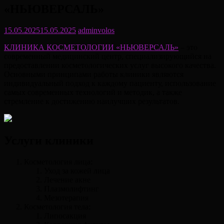
«НЬЮВЕРСАЛЬ»
15.05.2025
15.05.2025
adminvolos
КЛИНИКА КОСМЕТОЛОГИИ «НЬЮВЕРСАЛЬ»
– это
современный медицинский центр, специализирующийся на
предоставлении косметологических услуг высокого качества.
Основными принципами работы клиники являются
индивидуальный подход к каждому пациенту, использование
самых современных технологий и методик, а также
стремление к достижению наилучших результатов.
Услуги клиники
Косметология лица:
Уход за кожей лица
Лечение акне
Плазмолифтинг
Мезотерапия
Косметология тела:
Липосакция