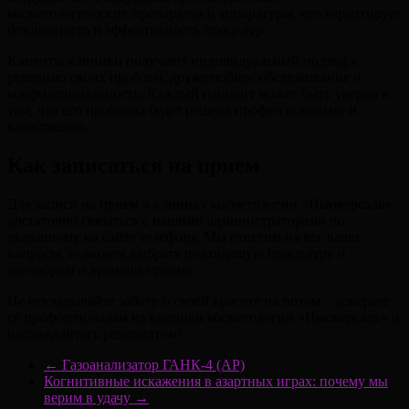
косметологических препаратов и аппаратуры, что гарантирует
безопасность и эффективность процедур.
Клиенты клиники получают индивидуальный подход к
решению своих проблем, дружелюбное обслуживание и
конфиденциальность. Каждый пациент может быть уверен в
том, что его проблема будет решена профессионально и
качественно.
Как записаться на прием
Для записи на прием в клинику косметологии «Ньюверсаль»
достаточно связаться с нашими администраторами по
указанному на сайте телефону. Мы ответим на все ваши
вопросы, поможем выбрать подходящую процедуру и
договорим о времени приема.
Не откладывайте заботу о своей красоте на потом – доверьте
ее профессионалам из клиники косметологии «Ньюверсаль» и
наслаждайтесь результатом!
←
Газоанализатор ГАНК-4 (АР)
Когнитивные искажения в азартных играх: почему мы
верим в удачу
→