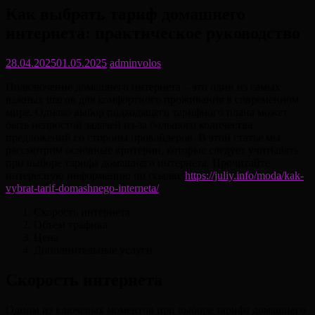
Как выбрать тариф домашнего
интернета: практическое руководство
28.04.2025
01.05.2025
adminvolos
Подключение домашнего интернета – это один из самых
важных шагов для комфортного проживания в современном
мире. Однако выбор подходящего тарифного плана может
быть непростой задачей из-за большого количества
предложений со стороны провайдеров. В этой статье мы
рассмотрим основные критерии, которые следует учитывать
при выборе тарифа домашнего интернета. Прочитайте
интересную информацию по ссылке
https://juliy.info/moda/kak-
vybrat-tarif-domashnego-interneta/
Скорость интернета
Объем трафика
Цена
Дополнительные услуги
Скорость интернета
Одним из ключевых моментов при выборе тарифа домашнего