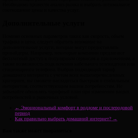
Необходимо провести анализ рынка и выбрать оптимальное
соотношение цены и качества услуг.
Дополнительные услуги
Помимо основных параметров таких как скорость, объем
трафика и цена, следует обратить внимание на
дополнительные услуги, которые могут предоставлять
провайдеры. Например, некоторые компании предлагают
бесплатный доступ к популярным сервисам и приложениям, а
также возможность подключения кабельного телевидения или
стационарного телефона. Выбрав подходящий тариф
домашнего интернета с учетом всех вышеперечисленных
критериев, вы сможете насладиться быстрым и стабильным
интернетом, соответствующим вашим потребностям. Не
забывайте обновлять тарифный план при изменении ваших
потребностей и рыночных условий.
←
Эмоциональный комфорт в роддоме и послеродовой
период
Как правильно выбрать домашний интернет?
→
Вам также может понравиться