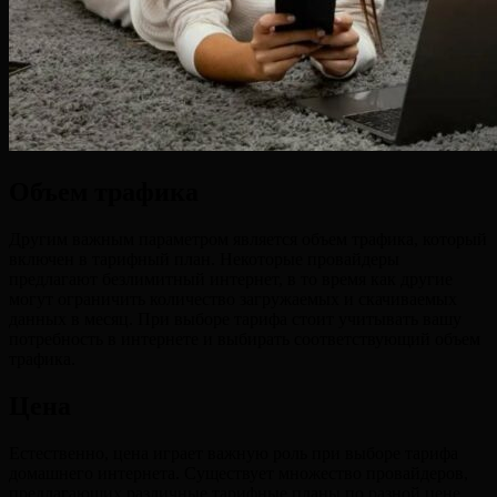
Объем трафика
Другим важным параметром является объем трафика, который
включен в тарифный план. Некоторые провайдеры
предлагают безлимитный интернет, в то время как другие
могут ограничить количество загружаемых и скачиваемых
данных в месяц. При выборе тарифа стоит учитывать вашу
потребность в интернете и выбирать соответствующий объем
трафика.
Цена
Естественно, цена играет важную роль при выборе тарифа
домашнего интернета. Существует множество провайдеров,
предлагающих различные тарифные планы по разной цене.