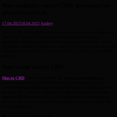
Как выбрать масло CBD: руководство
для покупателя
17.04.2025
18.04.2025
Andrey
Масло CBD (каннабидиол) завоевало огромную популярность
благодаря своим потенциальным преимуществам для
здоровья. Однако широкий выбор продуктов на рынке может
затруднить выбор подходящего масла. Эта статья поможет вам
разобраться в основных аспектах, чтобы сделать правильный
выбор.
Что такое масло CBD
Масло CBD
, также известное как
масло каннабидиола
,
изготавливается из растения конопли. В отличие от ТГК
(тетрагидроканнабинола), который вызывает психоактивное
воздействие, CBD не обладает такими свойствами.
Польза
масла CBD
связывается с его потенциальным влиянием на
различные системы организма, включая нервную, иммунную
и эндокринную.