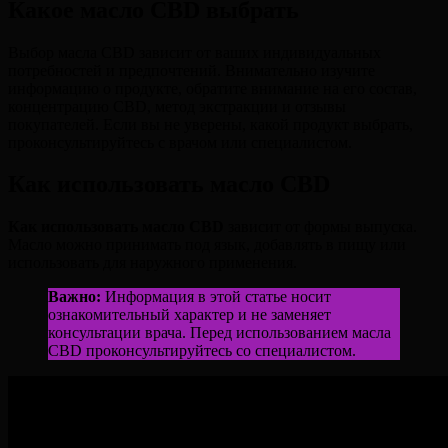
Какое масло CBD выбрать
Выбор масла CBD зависит от ваших индивидуальных
потребностей и предпочтений. Внимательно изучите
информацию о продукте, обратите внимание на его состав,
концентрацию CBD, метод экстракции и отзывы
покупателей. Если вы не уверены, какой продукт выбрать,
проконсультируйтесь с врачом или специалистом.
Как использовать масло CBD
Как использовать масло CBD
зависит от формы выпуска.
Масло можно принимать под язык, добавлять в пищу или
использовать для наружного применения.
Важно:
Информация в этой статье носит
ознакомительный характер и не заменяет
консультации врача. Перед использованием масла
CBD проконсультируйтесь со специалистом.