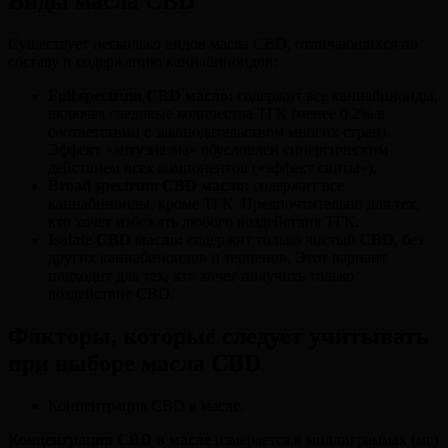
Виды масла CBD
Существует несколько видов масла CBD, отличающихся по
составу и содержанию каннабиноидов:
Full spectrum CBD масло:
содержит все каннабиноиды,
включая следовые количества ТГК (менее 0,2% в
соответствии с законодательством многих стран).
Эффект «энтузиазма» обусловлен синергическим
действием всех компонентов («эффект свиты»).
Broad spectrum CBD масло:
содержит все
каннабиноиды, кроме ТГК. Предпочтительно для тех,
кто хочет избежать любого воздействия ТГК.
Isolate CBD масло:
содержит только чистый CBD, без
других каннабиноидов и терпенов. Этот вариант
подходит для тех, кто хочет получить только
воздействие CBD.
Факторы, которые следует учитывать
при выборе масла CBD
Концентрация CBD в масле.
Концентрация CBD в масле
измеряется в миллиграммах (мг)