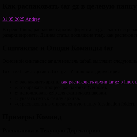
Как распаковать tar gz в целевую папку
31.05.2025
Andrey
В среде Linux, распаковка архива формата tar.gz – часто встре
разархивировать. Данная статья посвящена тому, как распаковать
Синтаксис и Опции Команды tar
Основной синтаксис tar для извлечь tarball выглядит следующи
tar xvzf имя_архива.tar.gz -C целевая_директория
: распаковать архив.
как распаковать архив tar gz в linu
x
: отображать процесс распаковки (verbose).
v
: использовать gzip для сжатия/распаковки.
z
: указать путь к файлу архива.
f
: распаковать в определенную папку (destination folder).
-C
Примеры Команд
Распаковка в Текущую Директорию