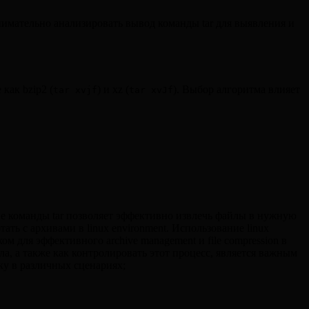
нимательно анализировать вывод команды tar для выявления и
как bzip2 (
) и xz (
). Выбор алгоритма влияет
tar xvjf
tar xvJf
ание команды tar позволяет эффективно извлечь файлы в нужную
тать с архивами в linux environment. Использование linux
выком для эффективного archive management и file compression в
айла, а также как контролировать этот процесс, является важным
ку в различных сценариях;