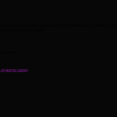
чающаяся задача. Команда tar является ключевым инструментом для
 tar gz в целевую папку.
м образом:
x в нужную папку