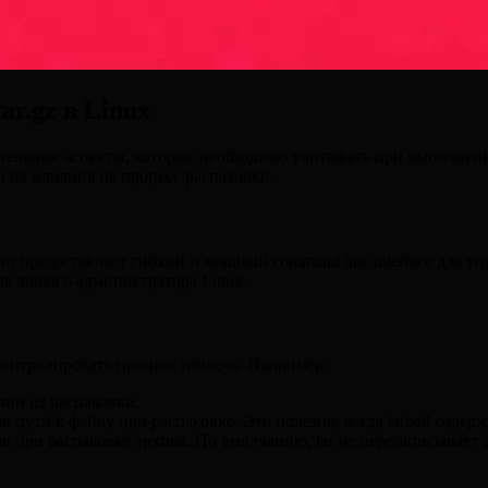
r.gz в Linux
ельные аспекты, которые необходимо учитывать при выполнении 
 их влияния на процесс распаковки.
Это предоставляет гибкий и мощный command line interface для 
я любого администратора Linux.
контролировать процесс извлечь. Например:
ии из распаковки.
в пути к файлу при распаковке. Это полезно, когда tarball соде
 при распаковке архива. По умолчанию, tar не перезаписывает 