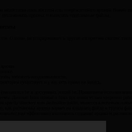
за недостатка прав доступа или поврежденного архива. Важно в
ет отслеживать процесс и выявлять проблемные файлы.
оритмы
лов. Однако, tar поддерживает и другие алгоритмы сжатия, такие 
 архива.
 папке.
чтобы избежать неоднозначности.
ректория существует и у вас есть права на запись.
ия синтаксиса tar и доступных опций tar. Правильное использов
ы. Данный linux tutorial и linux tips помогут вам уверенно рабо
 для specify directory или destination folder, является ключевым на
того, как распаковка архива влияет на владелец файла и группа ф
озволит вам эффективно выполнять создание архива и распаков