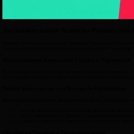
Дополнительные Аспекты Распаковки ta
Помимо базового синтаксиса и примеров, существуют дополнит
управление архивами требует понимания различных опций tar и
Использование Командной Строки и Терминала
Все операции с tar выполняются через консоль или терминал. 
использовать командную строку является ключевым навыком дл
Опции Команды tar для Контроля Распаковки
Команда tar предоставляет множество опций tar, позволяющих 
: Исключить определенные файлы или директор
--exclude
: Удалить N начальных компоненто
--strip-components=N
: Разрешить перезапись существующих файлов
--overwrite
Обработка Ошибок и Предупреждений