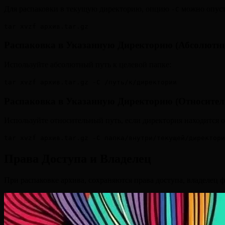
Для распаковки в текущую директорию, опцию
можно опуст
-C
tar xvzf архив.tar.gz
Распаковка в Указанную Директорию (Абсолютн
Используйте абсолютный путь к целевой папке:
tar xvzf архив.tar.gz -C /путь/к/директории
Распаковка в Указанную Директорию (Относите
Используйте относительный путь, если директория находится 
tar xvzf архив.tar.gz -C папка/внутри/текущей/директори
Права Доступа и Владелец
При распаковке архива, сохраняются права доступа, владелец ф