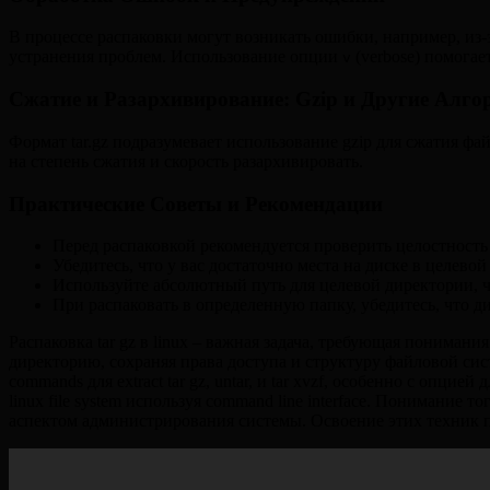
В процессе распаковки могут возникать ошибки, например, из-
устранения проблем. Использование опции
(verbose) помога
v
Сжатие и Разархивирование: Gzip и Другие Алг
Формат tar.gz подразумевает использование gzip для сжатия фай
на степень сжатия и скорость разархивировать.
Практические Советы и Рекомендации
Перед распаковкой рекомендуется проверить целостность
Убедитесь, что у вас достаточно места на диске в целевой
Используйте абсолютный путь для целевой директории, 
При распаковать в определенную папку, убедитесь, что ди
Распаковка tar gz в linux – важная задача, требующая пониман
директорию, сохраняя права доступа и структуру файловой систем
commands для extract tar gz, untar, и tar xvzf, особенно с опцией
linux file system используя command line interface. Понимание 
аспектом администрирования системы. Освоение этих техник п