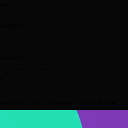
ить:
ый Путь)
льный Путь)
относительно текущей директории:
и
айла и группа файла, если у пользователя достаточно прав.