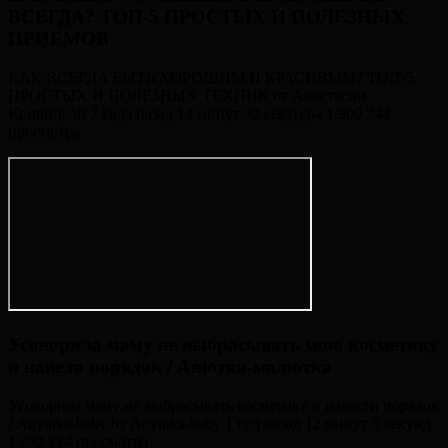
ВСЕГДА? ТОП-5 ПРОСТЫХ И ПОЛЕЗНЫХ
ПРИЕМОВ
КАК ВСЕГДА БЫТЬ ХОРОШИМ И КРАСИВЫМ? ТОП-5
ПРОСТЫХ И ПОЛЕЗНЫХ ТЕХНИК от Анастасии
Кривицкой 2 года назад 12 минут 32 секунды 1 909 744
просмотра
Уговорила маму не выбрасывать мою косметику
и навела порядок / Анютка-малютка
Уговорила маму не выбрасывать косметику и навести порядок
/ Anyutka-baby by Anyutka-baby 1 год назад 12 минут 5 секунд
1 282 224 просмотра