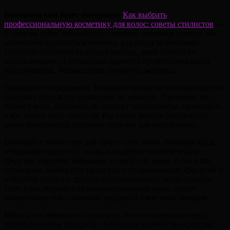
Возможно вам будет интересно
:
Как выбрать
профессиональную косметику для волос: советы стилистов
—
Статья на сайте volos-club.ru содержит полезные советы, как
правильно подобрать косметику для ухода за волосами.
Описаны основные критерии выбора, даны советы по
использованию и приведены примеры профессиональных
инструментов. Рекомендуем прочитать материал.
Проверьте ингредиенты. Большинство косметических средств
содержат список ингредиентов на этикетке. Проверьте их,
чтобы узнать, содержит ли продукт ингредиенты, на которые
у вас может быть аллергия. Вы также можете рассмотреть,
какие компоненты особенно полезны для вашей кожи.
Выбирайте косметику для своего типа кожи. Выбирая крем,
очищающее средство, маску или другие косметические
средства, обратите внимание на свой тип кожи. Если у вас
сухая кожа, выбирайте продукты с увлажняющим эффектом и
избегайте спирта и других подсушивающих ингредиентов.
Если у вас жирная или комбинированная кожа, ищите
матирующие или салонные продукты известных брендов.
Никогда не забывайте проводить тест на аллергию перед
использованием продукта. Небольшое количество средства