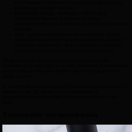
могут вызвать аллергическую реакцию или просто не
подойти для конкретной кожи.
Фирменные товары – выбирайте известные и
проверенные бренды. Косметика от таких
производителей проходит множество тестов и проверок
качества.
Цена – дорогая косметика не всегда означает лучшее
качество. Однако стоит быть осторожным со слишком
дешевыми вариантами, так как они могут содержать
вредные компоненты или быть некачественными.
Кроме того, при выборе косметики следует обращать
внимание на отзывы других людей. Они могут дать полезный
совет и помочь избежать ошибок при выборе средства по
уходу за кожей.
И, конечно же, перед покупкой стоит проконсультироваться с
косметологом. Он сможет дать рекомендации и
порекомендовать подходящие продукты для вашего типа
кожи.
Учитывайте тип вашей кожи