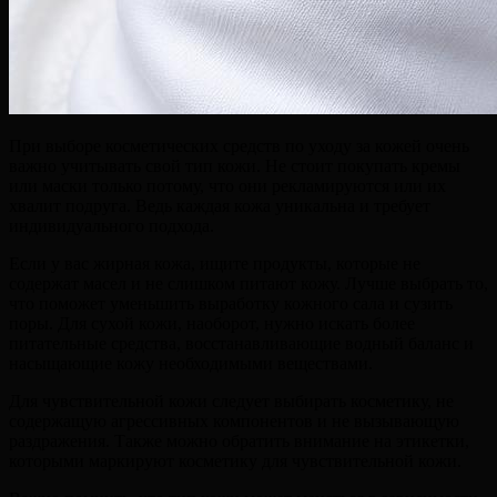
При выборе косметических средств по уходу за кожей очень
важно учитывать свой тип кожи. Не стоит покупать кремы
или маски только потому, что они рекламируются или их
хвалит подруга. Ведь каждая кожа уникальна и требует
индивидуального подхода.
Если у вас жирная кожа, ищите продукты, которые не
содержат масел и не слишком питают кожу. Лучше выбрать то,
что поможет уменьшить выработку кожного сала и сузить
поры. Для сухой кожи, наоборот, нужно искать более
питательные средства, восстанавливающие водный баланс и
насыщающие кожу необходимыми веществами.
Для чувствительной кожи следует выбирать косметику, не
содержащую агрессивных компонентов и не вызывающую
раздражения. Также можно обратить внимание на этикетки,
которыми маркируют косметику для чувствительной кожи.