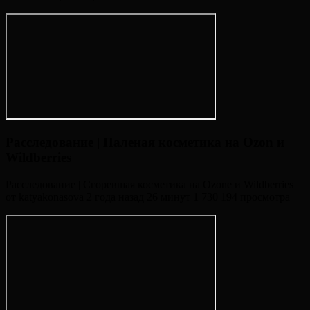
Расследование | Паленая косметика на Ozon и
Wildberries
Расследование | Сгоревшая косметика на Ozone и Wildberries
от katyakonasova 2 года назад 26 минут 1 730 194 просмотра