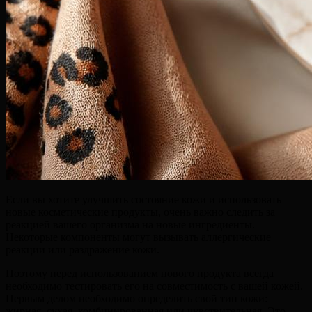
Если вы хотите улучшить состояние кожи и использовать
новые косметические продукты, очень важно следить за
реакцией вашего организма на новые ингредиенты.
Некоторые компоненты могут вызывать аллергические
реакции или раздражение кожи.
Поэтому перед использованием нового продукта всегда
необходимо тестировать его на совместимость с вашей кожей.
Первым делом необходимо определить свой тип кожи:
жирная, сухая, комбинированная или чувствительная. Это