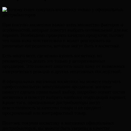
При покупке косметики важно знать множество факторов и
особенностей, которые помогут выбрать оптимальный для вас
вариант. Необходимо проверять качество продуктов, потому
что наша кожа чувствительна и может реагировать на
различные ингредиенты, которые могут быть в косметике.
Есть много мест, где можно купить косметику, но
рекомендуется делать это только у авторизованных
продавцов. Это поможет защитить нашу кожу от возможных
аллергических реакций и других негативных последствий.
В официальных магазинах косметики вы можете получить
профессиональную консультацию продавцов, которые
помогут сделать правильный выбор, подробно оценят состав
косметики и помогут выбрать наиболее подходящий вариант.
Кроме того, официальные дистрибьюторы несут
ответственность за качество товара и не продают
просроченный или контрафактный товар.
Поэтому, покупая косметику в магазинах официальных
дистрибьюторов, вы можете быть уверены в качестве