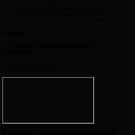
косметические средства и немедленно прекратите их
использование, если возникнут проблемы.
Выбирайте продукты, подходящие для вашего типа
кожи, чтобы свести к минимуму риск реакций.
Видео:
11 СРЕДСТВ ДЛЯ ЕЖЕДНЕВНОГО
МАКИЯЖА
11 ЕЖЕДНЕВНЫЙ МАКИЯЖ от irnameyk 8 месяцев назад 21
минута 488 932 просмотра
КАК БЫТЬ УХОЖЕННОЙ И КРАСИВОЙ