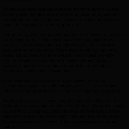
Можно приучить себя массировать голову во время мытья —
это не только лучше очистит кожу и волосы, но и увеличит
приток крови к коже головы, что может стимулировать рост
волос. К тому же, это просто приятно.
Поставьте подушечки пальцев над ушами и слегка прижмите
кожу к черепу. Сделайте несколько круговых движений,
продолжая прижимать кожу и сдвигать её, а не скользить
пальцами по поверхности. Затем переставьте пальцы чуть
выше. Пройдитесь так до макушки, а затем расположите
кончики пальцев на основании черепа. Вновь дойдя до
макушки, переместите пальцы на линию роста волос и в
третий раз доберитесь до макушки.
Для профилактики можно иногда промывать голову
раствором натурального яблочного уксуса — это поможет
убрать остатки шампуня, бальзама или укладочных средств.
Чтобы приготовить раствор, хорошенько смешайте стакан
яблочного уксуса и два стакана тёплой воды. Вымойте голову
как обычно, слегка подсушите волосы полотенцем, а затем
нанесите раствор уксуса на кожу головы и всю длину волос.
Оставьте смесь на несколько минут, а затем смойте тёплой
водой.