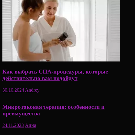
Как выбрать СПА-процедуры, которые
действительно вам подойдут
30.10.2024
Andrey
Микротоковая терапия: особенности и
преимущества
24.11.2023
Аина