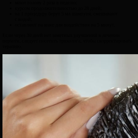
моют голову 2 раза в неделю;
курсом продолжительностью до 28 дней;
на 1 процедуру берут 5 мл шампуня, смешивают
с водой;
оставляют на коже для воздействия на 5 минут.
Если через 30 дней нет заметных улучшений в лечении
перхоти, следует посетить трихолога, чтобы скорректировать
терапию.