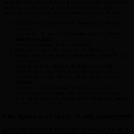
цепляется за соседние волокна и в итоге отрывается с куском
кортекса — эффект такой же, как если бы вы постирали
локоны в стиральной машинке на максимальных оборотах».
Тщательно ополосните голову большим количеством
воды.
Если волосы были очень грязными, воспользуйтесь
шампунем еще раз.
Аккуратно отожмите чистые волосы.
Выдавите на руку бальзам, слегка согрейте его в
ладонях и нанесите по всей длине волос, отступив 2-3
см от корней.
Оставьте на пару минут. Если волосы настолько
непослушные, что расчесать их возможно только в
мокром виде, то делайте это сейчас, после нанесения
бальзама.
Тщательно смойте бальзам, промокните волосы
полотенцем. После мытья можно ополоснуть волосы
прохладной водой, чтобы улучшить микроциркуляцию в
волосистой части головы.
Как правильно мыть голову шампунем
Количество шампуня принципиально зависит отдлины волос.