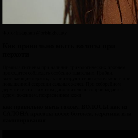
Фото: instagram @orisingbeauty
Как правильно мыть волосы при
перхоти
Правила гигиены при наличии трихологических проблем
приходится соблюдать особенно тщательно. Грибки,
вызывающие перхоть, активизируют свою деятельность при
повышенной секреции сальных желез. При себорейном
дерматите этот симптом дополнительно сопровождается
зудом, жжением, покраснением кожи.
как правильно мыть голову. ВОЛОСЫ как из
САЛОНА красоты после ботокса, кератина или
ламинирования