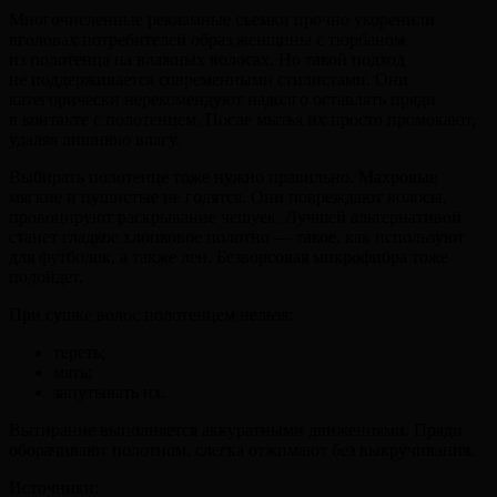
Многочисленные рекламные съемки прочно укоренили
вголовах потребителей образ женщины с тюрбаном
из полотенца на влажных волосах. Но такой подход
не поддерживается современными стилистами. Они
категорически нерекомендуют надолго оставлять пряди
в контакте с полотенцем. После мытья их просто промокают,
удаляя лишнюю влагу.
Выбирать полотенце тоже нужно правильно. Махровые
мягкие и пушистые не годятся. Они повреждают волосы,
провоцируют раскрывание чешуек. Лучшей альтернативой
станет гладкое хлопковое полотно — такое, как используют
для футболок, а также лен. Безворсовая микрофибра тоже
подойдет.
При сушке волос полотенцем нельзя:
тереть;
мять;
запутывать их.
Вытирание выполняется аккуратными движениями. Пряди
оборачивают полотном, слегка отжимают без выкручивания.
Источники: