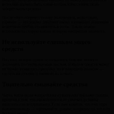
волосами должна быть какая-то прослойка, иначе ткань
заберёт часть средства.
После этого оберните голову полотенцем, желательно,
горячим — это усилит действие маски и позволит полезным
веществам глубже проникнуть в волос. Также можно
использовать старую шапку, которую нестрашно запачкать.
Не используйте слишком много
средств
Не стоит за один приём использовать бальзам, маску и
дополнять это несмываемым маслом. Избыток средств может
не только утяжелить причёску, но и навредить волосам —
сделать их сухими и тонкими на концах.
Тщательно смывайте средства
Часто, когда люди жалуются на сухость или зуд кожи головы,
причина в том, что накапливается не смытый до конца
шампунь или кондиционер. Если вам кажется, что уже пора
выключать воду — промывайте дальше, потратьте на это хотя
бы пару минут.