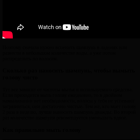
Поэтому сначала нужно вспенить шампунь в ладонях или
развести в небольшом количестве воды, а уже потом
распределить по волосам.
Сколько раз наносить шампунь, чтобы вымыть
голову чисто
Тут все зависит от частоты мытья и используемого средства.
Если приходится мыть голову ежедневно, то в двойном
намыливании нет необходимости, волосы у тебя не успевают
загрязниться, они достаточно чистые. Тем же, кто моет голову
2 раза в неделю, лучше наносить шампунь дважды. Во второй
раз количество шампуня рекомендуется уменьшить вдвое.
Как правильно мыть голову