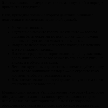
бальзам, каковы последовательность манипуляций и порядок
применения продуктов.
Итак, приводим полный алгоритм действий, начиная с
подготовки и заканчивая первичной сушкой.
Расчешите волосы.
Тщательно намочите голову. Не спешите — волосы
должны быть мокрыми по всей длине. Если локоны
длинные и густые, это может занять время.
Выдавите небольшое количество шампуня и вспеньте
его во влажных ладонях.
Нанесите средство на корни волос, не пропуская зоны
вдоль линии роста волос ближе ко лбу, вокруг ушей, на
висках и в области затылка.
Легкими круговыми движениями помассируйте голову.
Делайте это кончиками пальцев — не скребите кожу
ногтями, чтобы не травмировать ее.
Намыливать волосы по всей длине не нужно: им хватит
стекающей с головы пены.
Медицинский эксперт VichyЕкатерина Турубара «Некоторые
обладательницы длинных волос трут их, словно стирают
белье. Делать это категорически нельзя! От подобного
обращения кутикула на волосах еще больше раскрывается,