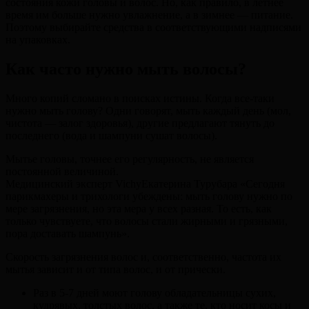
состояния кожи головы и волос. Но, как правило, в летнее
время им больше нужно увлажнение, а в зимнее — питание.
Поэтому выбирайте средства в соответствующими надписями
на упаковках.
Как часто нужно мыть волосы?
Много копий сломано в поисках истины. Когда все-таки
нужно мыть голову? Одни говорят, мыть каждый день (мол,
чистота — залог здоровья), другие предлагают тянуть до
последнего (вода и шампуни сушат волосы).
Мытье головы, точнее его регулярность, не является
постоянной величиной.
Медицинский эксперт VichyЕкатерина Турубара «Сегодня
парикмахеры и трихологи убеждены: мыть голову нужно по
мере загрязнения, но эта мера у всех разная. То есть, как
только чувствуете, что волосы стали жирными и грязными,
пора доставать шампунь».
Скорость загрязнения волос и, соответственно, частота их
мытья зависит и от типа волос, и от прически.
Раз в 5-7 дней моют голову обладательницы сухих,
кудрявых, толстых волос, а также те, кто носит косы и