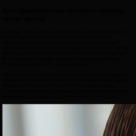
Как правильно расчесывать волосы
после мытья
Влажные волосы после шампуня или бальзама обязательно
нужно тщательно расчесать. Это позволит избежать
ихспутывания, облегчит процесс сушки. Лучше всего
использовать после мытья специальный детанглер — щетка-
расческа с зубцами разной длины. Они легко справляются
со спутанными прядями, помогают придать им гладкость,
чтобы волосы блестели, убрать пушение.
Трихологи советуют: Не стоит верить рекламе или советам
продавцов при выборе расчески. Пластиковые зубцы вредят
волосам не больше деревянных. Натуральная щетина
способна справиться с детскими прядями или не очень густой
шевелюрой. В остальных случаях она будет бесполезна.