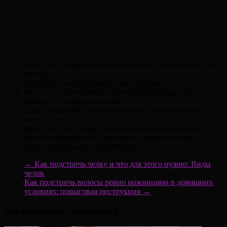
https://www.vitajournal.ru/lifestyle/beauty/kak-pravilno-myt-
golovu/
https://skin.ru/article/kak-pravilno-myt-golovu/
https://www.thevoicemag.ru/beauty/hair/kak-pravilno-myt-
golovu-12-sovetov-ot-vracha/
https://imkosmetik.com/journal/uhod-za-volosami-moem-
volosy-praviln/
https://www.novochag.ru/krasota/uhod-za-volosami/kak-
pravilno-myt-golovu-12-sovetov-ot-vracha-trixologa/
https://glamusha.ru/beauty/2080.html
←
Как подстричь челку и что для этого нужно: Виды
челок
Как подстричь волосы ровно ножницами в домашних
условиях: пошаговая инструкция
→
Вам также может понравиться