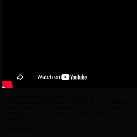
Основное правило ухода здесь довольно легко
сформулировать. При перхоти волосы моют чаще и дольше.
Использовать при этом необходимо лечебные шампуни
аптечных серий с кетоконазолом, цинком, салициловой
кислотой.
Действуют так: