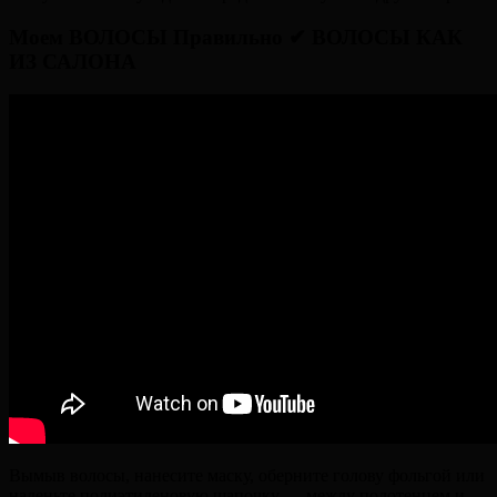
Моем ВОЛОСЫ Правильно ✔ ВОЛОСЫ КАК
ИЗ САЛОНА
Вымыв волосы, нанесите маску, оберните голову фольгой или
наденьте полиэтиленовую шапочку — между полотенцем и