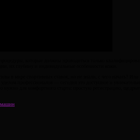
процедуры, которые должны проводиться только квалифициров
щин, их глубину и индивидуальные особенности кожи.
силы в мире спортивных ставок, но не знали, с чего начать? Ил
уделом профессионалов — сегодня это доступное и увлекательн
 что нужно для комфортного старта: простую регистрацию, щед
 машин