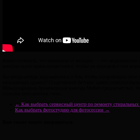
Важно помнить, что инъекции от морщин — это медицинские 
консультацию врача-косметолога, чтобы он определил тип мор
Вы когда-нибудь задумывались о том, чтобы попробовать свои 
непонятных правил? Спортивный беттинг давно перестал быть 
Международная букмекерская контора Melbet предлагает всё,
способы пополнения счета.
←
Как выбрать сервисный центр по ремонту стиральных
Как выбрать фотостудию для фотосессии
→
Вам также может понравиться