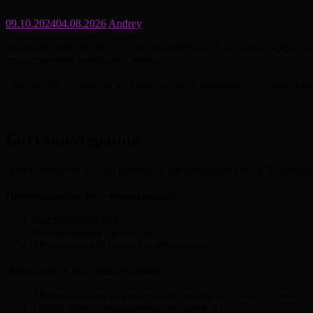
09.10.2024
04.08.2026
Andrey
Инъекционная косметология является одним из самых эффект
предотвратить появление новых.
Существует несколько видов инъекций, которые помогают изба
Ботулинотерапия
Ботулинотерапия ‒ это инъекция ботулотоксина типа A, котор
Преимущества ботулинотерапии⁚
Быстрый результат;
Неинвазивная процедура;
Минимальный период реабилитации.
Показания к ботулинотерапии⁚
Мимические морщины на лбу, межбровье, вокруг глаз;
Гипергидроз (повышенная потливость).