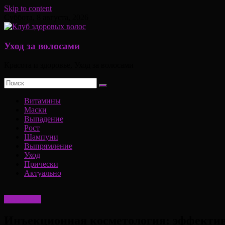
Skip to content
Суббота, 8 августа, 2026
Уход за волосами
Красота и здоровье, Уход за волосами
Витамины
Маски
Выпадение
Рост
Шампуни
Выпрямление
Уход
Прически
Актуально
Актуально
Инъекционная косметология: эффекти