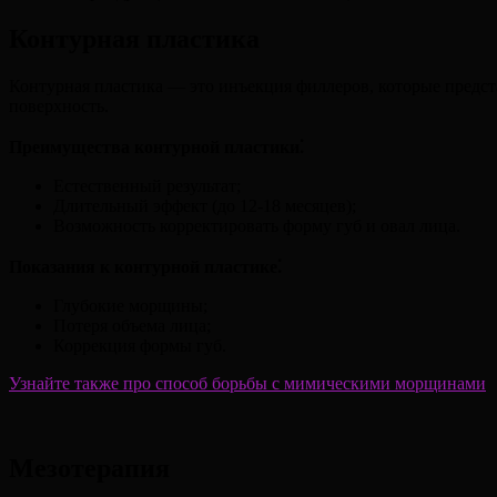
Контурная пластика
Контурная пластика — это инъекция филлеров, которые предст
поверхность.
Преимущества контурной пластики⁚
Естественный результат;
Длительный эффект (до 12-18 месяцев);
Возможность корректировать форму губ и овал лица.
Показания к контурной пластике⁚
Глубокие морщины;
Потеря объема лица;
Коррекция формы губ.
Узнайте также про способ борьбы с мимическими морщинами
Мезотерапия