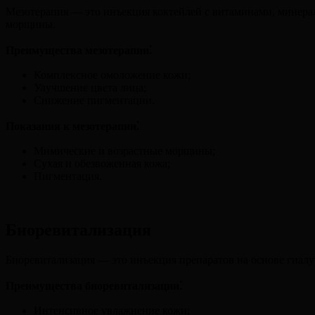
Мезотерапия — это инъекция коктейлей с витаминами, минерал
морщины.
Преимущества мезотерапии⁚
Комплексное омоложение кожи;
Улучшение цвета лица;
Снижение пигментации.
Показания к мезотерапии⁚
Мимические и возрастные морщины;
Сухая и обезвоженная кожа;
Пигментация.
Биоревитализация
Биоревитализация — это инъекция препаратов на основе гиал
Преимущества биоревитализации⁚
Интенсивное увлажнение кожи;