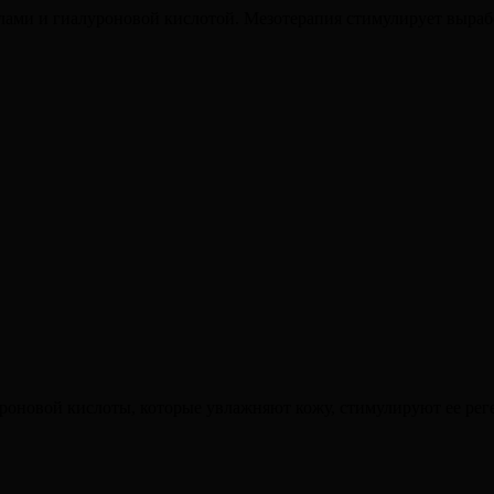
ами и гиалуроновой кислотой. Мезотерапия стимулирует выработ
уроновой кислоты, которые увлажняют кожу, стимулируют ее ре