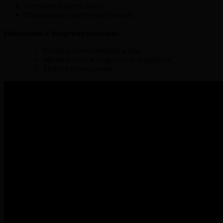
Улучшение цвета лица;
Повышение эластичности кожи.
Показания к биоревитализации⁚
Сухая и обезвоженная кожа;
Мимические и возрастные морщины;
Потеря тонуса кожи.