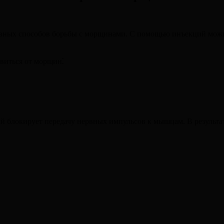
ивных способов борьбы с морщинами. С помощью инъекций можн
виться от морщин⁚
ый блокирует передачу нервных импульсов к мышцам. В результ