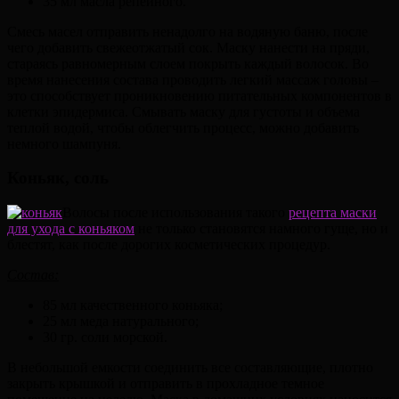
35 мл масла репейного.
Смесь масел отправить ненадолго на водяную баню, после
чего добавить свежеотжатый сок. Маску нанести на пряди,
стараясь равномерным слоем покрыть каждый волосок. Во
время нанесения состава проводить легкий массаж головы –
это способствует проникновению питательных компонентов в
клетки эпидермиса. Смывать маску для густоты и объема
теплой водой, чтобы облегчить процесс, можно добавить
немного шампуня.
Коньяк, соль
Волосы после использования такого
рецепта маски
для ухода с коньяком
не только становятся намного гуще, но и
блестят, как после дорогих косметических процедур.
Состав:
85 мл качественного коньяка;
25 мл меда натурального;
30 гр. соли морской.
В небольшой емкости соединить все составляющие, плотно
закрыть крышкой и отправить в прохладное темное