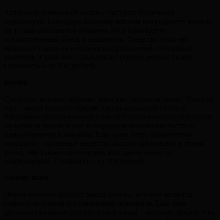
Активный компонент маски – экстракт из семечек
подсолнуха. Благодаря богатому маслом ингредиенту волосы
не только наполнятся объемом, но и приобретут
восхитительный блеск и пышность. Средство отлично
защищает пряди от внешних раздражителей, секущихся
кончиков и даже восстанавливает поврежденные ткани.
Стоимость – от 850 рублей.
Revlon
Средство, которое обладает многими достоинствами. Одно из
них – маска придает прядям такую желанную густоту.
Регулярное использование позволит постоянно наслаждаться
шикарным видом волос и ощущением шелковистости от
прикосновения к локонам. Еще один плюс применения
препарата – полезные вещества быстро проникают в ткани
волос, тем самым способствуя восстановлению от
повреждений. Стоимость – от 900 рублей.
Volume
mask
Объем волосам придает масло хлопка, которое является
главной активной составляющей препарата. Еще одно
достоинство маски для густоты и ухода – питание прядей, что