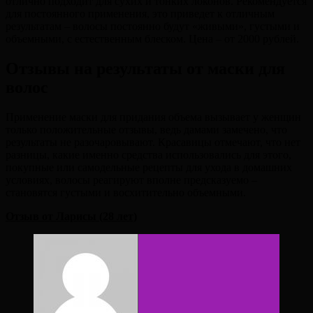
отлично подходит для сухих и тонких локонов. Рекомендуется
для постоянного применения, это приведет к отличным
результатам – волосы постоянно будут «живыми», густыми и
объемными, с естественным блеском. Цена – от 2000 рублей.
Отзывы на результаты от маски для
волос
Применение маски для придания объема вызывает у женщин
только положительные отзывы, ведь дамами замечено, что
результаты не разочаровывают. Красавицы отмечают, что нет
разницы, какие именно средства использовались для этого,
покупные или самодельные рецепты для ухода в домашних
условиях, волосы реагируют вполне предсказуемо –
становятся густыми и восхитительно объемными.
Отзыв от Ларисы (28 лет)