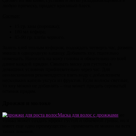
сделает их мягкими, густыми и легко укладывающимися в
любую прическу, придаст красивый блеск.
Состав:
15 гр. хны (порошка);
180 мл кефира;
85-90 гр. хлеба черного.
Залить хлеб теплым кефиром, подождать четверть час, размять
мякиш в однородную кашицу. Добавить хну, тщательно
помешать. Наносить на кожу головы и обязательно по всей
длине каждой прядки. Смывать маску для густоты в
домашних условиях приблизительно через час. Для
ополаскивания рекомендуется взять воду с добавлением
нескольких капель уксуса из фруктов. Если волосы светлые,
то хну можно не добавлять – она может придать сероватый
оттенок прядям.
Дрожжи и молоко
Маска для волос с дрожжами
не
только может создать эффект густой и объемной гривы, но и
имеет еще одно преимущество – применять ее можно на всех
типах локонов.