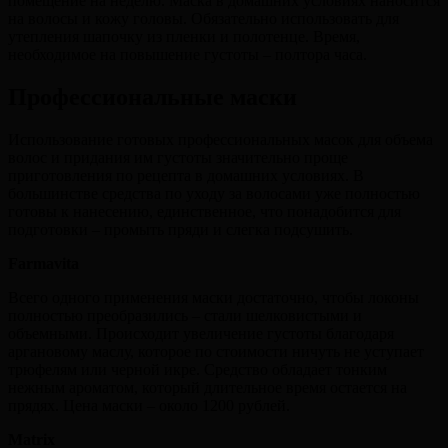
помещение на неделю. Маска в домашних условиях наносится
на волосы и кожу головы. Обязательно использовать для
утепления шапочку из пленки и полотенце. Время,
необходимое на повышение густоты – полтора часа.
Профессиональные маски
Использование готовых профессиональных масок для объема
волос и придания им густоты значительно проще
приготовления по рецепта в домашних условиях. В
большинстве средства по уходу за волосами уже полностью
готовы к нанесению, единственное, что понадобится для
подготовки – промыть пряди и слегка подсушить.
Farmavita
Всего одного применения маски достаточно, чтобы локоны
полностью преобразились – стали шелковистыми и
объемными. Происходит увеличение густоты благодаря
аргановому маслу, которое по стоимости ничуть не уступает
трюфелям или черной икре. Средство обладает тонким
нежным ароматом, который длительное время остается на
прядях. Цена маски – около 1200 рублей.
Matrix