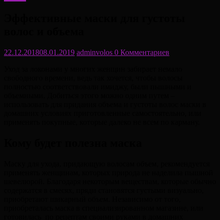
Эффективные маски для густоты
волос и объема
22.12.2018
08.01.2019
adminvolos
0 Комментариев
Уход за локонами у многих женщин забирает немало
свободного времени, ведь так хочется, чтобы волосы
полностью соответствовали имиджу, были пышными и
объемными. Добиться этого можно одним путем –
использовать для придания объема и густоты волос маски в
домашних условиях приготовленные самостоятельно, или
применять покупные, которые далеко не всем по карману.
Кому будет полезна маска
Маску для ухода, придающую волосам объем, рекомендуется
применять женщинам, которых природа не наделила пышной
шевелюрой. Благодаря некоторым веществам, которые обычно
содержатся в смесях, пряди становятся густыми визуально,
приобретают шикарный объем. Независимо от того,
приобреталась маска в специализированном магазине, или
готовилась по рецептам своими руками в домашних