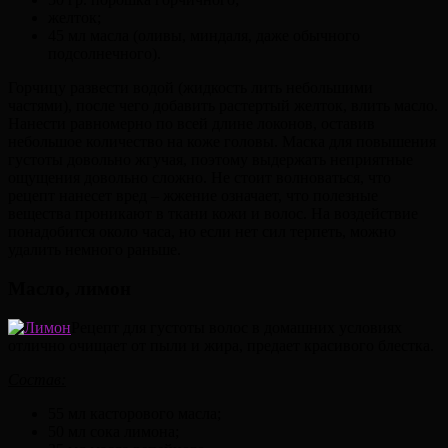
желток;
45 мл масла (оливы, миндаля, даже обычного
подсолнечного).
Горчицу развести водой (жидкость лить небольшими
частями), после чего добавить растертый желток, влить масло.
Нанести равномерно по всей длине локонов, оставив
небольшое количество на коже головы. Маска для повышения
густоты довольно жгучая, поэтому выдержать неприятные
ощущения довольно сложно. Не стоит волноваться, что
рецепт нанесет вред – жжение означает, что полезные
вещества проникают в ткани кожи и волос. На воздействие
понадобится около часа, но если нет сил терпеть, можно
удалить немного раньше.
Масло, лимон
Рецепт для густоты волос в домашних условиях
отлично очищает от пыли и жира, предает красивого блестка.
Состав:
55 мл касторового масла;
50 мл сока лимона;