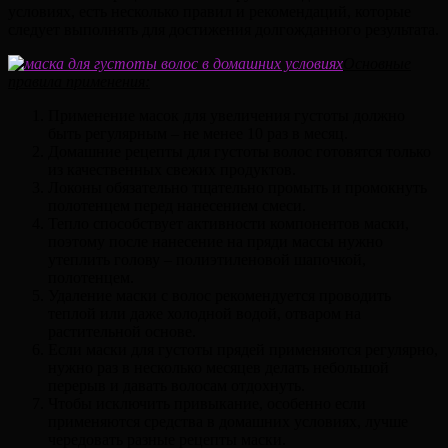
условиях, есть несколько правил и рекомендаций, которые
следует выполнять для достижения долгожданного результата.
Основные
правила применения:
Применение масок для увеличения густоты должно
быть регулярным – не менее 10 раз в месяц.
Домашние рецепты для густоты волос готовятся только
из качественных свежих продуктов.
Локоны обязательно тщательно промыть и промокнуть
полотенцем перед нанесением смеси.
Тепло способствует активности компонентов маски,
поэтому после нанесение на пряди массы нужно
утеплить голову – полиэтиленовой шапочкой,
полотенцем.
Удаление маски с волос рекомендуется проводить
теплой или даже холодной водой, отваром на
растительной основе.
Если маски для густоты прядей применяются регулярно,
нужно раз в несколько месяцев делать небольшой
перерыв и давать волосам отдохнуть.
Чтобы исключить привыкание, особенно если
применяются средства в домашних условиях, лучше
чередовать разные рецепты маски.