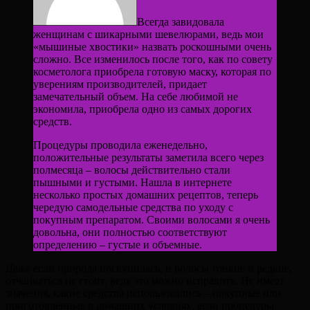
Всегда завидовала
женщинам с шикарными шевелюрами, ведь мои
«мышиные хвостики» назвать роскошными очень
сложно. Все изменилось после того, как по совету
косметолога приобрела готовую маску, которая по
уверениям производителей, придает
замечательный объем. На себе любимой не
экономила, приобрела одно из самых дорогих
средств.
Процедуры проводила еженедельно,
положительные результаты заметила всего через
полмесяца – волосы действительно стали
пышными и густыми. Нашла в интернете
несколько простых домашних рецептов, теперь
чередую самодельные средства по уходу с
покупным препаратом. Своими волосами я очень
довольна, они полностью соответствуют
определению – густые и объемные.
Даже если природа поскупилась, и волосы тонкие и редкие,
отчаиваться не стоит, ведь это можно исправить. Не имеет
значения, какие средства использовались – покупные или
приготовленные в домашних условиях, если процедуры