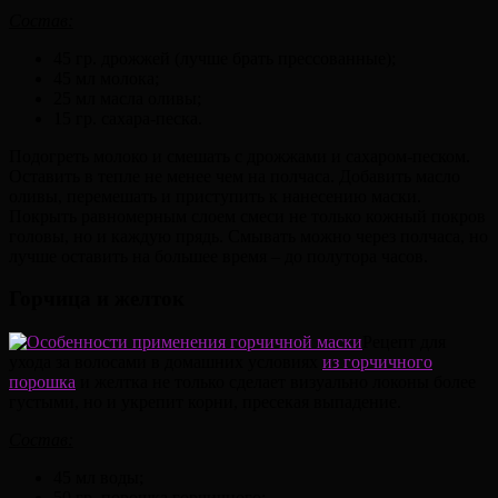
Состав:
45 гр. дрожжей (лучше брать прессованные);
45 мл молока;
25 мл масла оливы;
15 гр. сахара-песка.
Подогреть молоко и смешать с дрожжами и сахаром-песком.
Оставить в тепле не менее чем на полчаса. Добавить масло
оливы, перемешать и приступить к нанесению маски.
Покрыть равномерным слоем смеси не только кожный покров
головы, но и каждую прядь. Смывать можно через полчаса, но
лучше оставить на большее время – до полутора часов.
Горчица и желток
Рецепт для
ухода за волосами в домашних условиях
из горчичного
порошка
и желтка не только сделает визуально локоны более
густыми, но и укрепит корни, пресекая выпадение.
Состав:
45 мл воды;
50 гр. порошка горчичного;