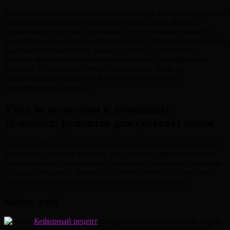
Длительность воздействия маски на пряди зависит от рецепта,
но обычно вся процедура занимает около часа. Иногда
применение средства для объема и густоты может вызвать
неприятные ощущения и даже аллергии. Чтобы предотвратить
подобные неприятности, можно сделать простой тест –
нанести несколько капель приготовленного препарата на
запястье. Если кожа в течение нескольких часов не
отреагировала сыпью или жжением, можно маску
использовать на волосах.
Уход за волосами в домашних
условиях: рецепты для густоты волос
Наиболее эффективными считаются для ухода за волосами в
домашних условиях рецепты для густоты, приготовленные
самостоятельно, ведь они не только быстро придают локонам
столь желательный объем, но и почти ничего не стоят, все
составляющие маски для объема можно найти дома.
Кефир, хлеб
Кефирный рецепт
подарит волосам желанный объем,