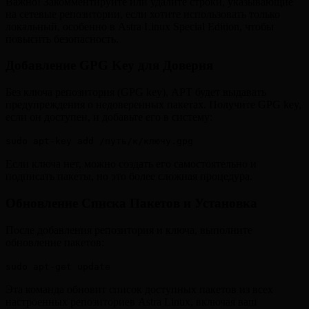
Важно! Закомментируйте или удалите строки, указывающие
на сетевые репозитории, если хотите использовать только
локальный, особенно в Astra Linux Special Edition, чтобы
повысить безопасность.
Добавление GPG Key для Доверия
Без ключа репозитория (GPG key), APT будет выдавать
предупреждения о недоверенных пакетах. Получите GPG key,
если он доступен, и добавьте его в систему:
sudo apt-key add /путь/к/ключу.gpg
Если ключа нет, можно создать его самостоятельно и
подписать пакеты, но это более сложная процедура.
Обновление Списка Пакетов и Установка
После добавления репозитория и ключа, выполните
обновление пакетов:
sudo apt-get update
Эта команда обновит список доступных пакетов из всех
настроенных репозиториев Astra Linux, включая ваш