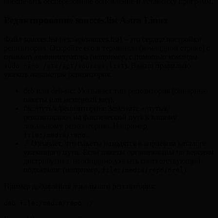
обеспечить бесперебойное обновление и установку программ.
Редактирование sources.list Astra Linux
Файл sources.list (/etc/apt/sources.list) – это сердце настройки
репозитория. Откройте его в терминале (командной строке) с
правами администратора (например, с помощью команды
). Важно правильно
sudo nano /etc/apt/sources.list
указать параметры репозитория:
deb или deb-src: Указывает тип репозитория (бинарные
пакеты или исходный код).
file:/путь/к/репозиторию: Замените «/путь/к/
репозиторию» на фактический путь к вашему
локальному репозиторию. Например,
.
file:/media/repo
./: Означает, что пакеты находятся в корневом каталоге
указанного пути. Если пакеты организованы по версиям
дистрибутива, необходимо указать соответствующий
подкаталог (например,
).
file:/media/repo/orel
Пример добавления локального репозитория:
deb file:/media/repo ./