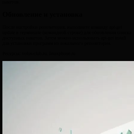
пакетов.
Обновление и установка
После настройки репозитория, выполните команду apt-get
update в терминале (командной строке) для обновления списка
доступных пакетов. Затем можно использовать apt-get install
для установки программ из локального репозитория.
Ресурсы: volos-club.ru, linuxphone.ru