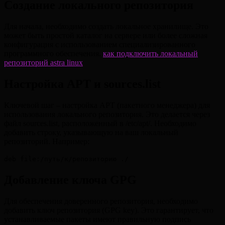
Создание локального репозитория
Для начала, необходимо создать локальное хранилище. Это
может быть простой каталог на сервере или более сложная
конфигурация с использованием специализированного
программного обеспечения.
как подключить локальный
репозиторий astra linux
Настройка APT и sources.list
Ключевой шаг – настройка APT (пакетного менеджера) для
использования локального репозитория. Это делается через
файл sources.list, расположенный в /etc/apt/. Необходимо
добавить строку, указывающую на ваш локальный
репозиторий. Например:
deb file:/путь/к/репозиторию ./
Добавление ключа GPG
Для обеспечения доверенного репозитория, необходимо
добавить ключ репозитория (GPG key). Это гарантирует, что
устанавливаемые пакеты имеют правильную подпись