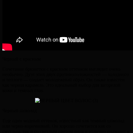
Черный с красным
Сочетание брюнетки с красным оттенком выглядит очень
необычно. Дуэт этих двух противоположностей — холодного
и теплого — создает молодежный образ. Он также известен
как черная карамель. Это идеальный выбор для загорелой
кожи и темных глаз.
Черный шоколад
Еще один модный оттенок, известный как темный шоколад
или черно-коричневый. Он хорошо сочетается как со
смуглым, так и со светлым цветом лица и отлично подходит к