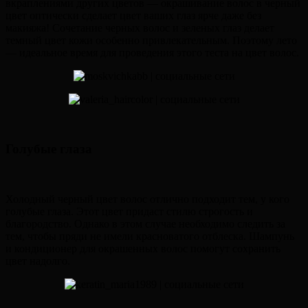
вкраплениями других цветов — окрашивание волос в черный
цвет оптически сделает цвет ваших глаз ярче даже без
макияжа! Сочетание черных волос и зеленых глаз делает
темный цвет кожи особенно привлекательным. Поэтому лето
— идеальное время для проведения этого теста на цвет волос.
Голубые глаза
Холодный черный цвет волос отлично подходит тем, у кого
голубые глаза. Этот цвет придаст стилю строгость и
благородство. Однако в этом случае необходимо следить за
тем, чтобы пряди не имели красноватого отблеска. Шампунь
и кондиционер для окрашенных волос помогут сохранить
цвет надолго.