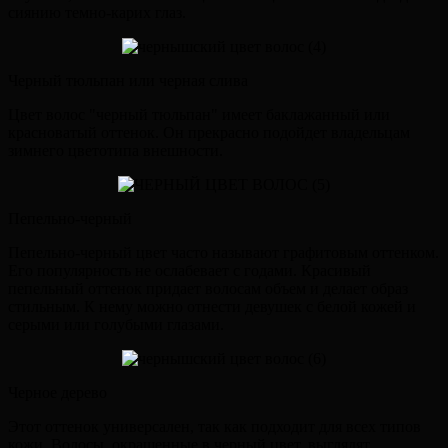
сиянию темно-карих глаз.
Черный тюльпан или черная слива
Цвет волос "черный тюльпан" имеет баклажанный или
красноватый оттенок. Он прекрасно подойдет владельцам
зимнего цветотипа внешности.
Пепельно-черный
Пепельно-черный цвет часто называют графитовым оттенком.
Его популярность не ослабевает с годами. Красивый
пепельный оттенок придает волосам объем и делает образ
стильным. К нему можно отнести девушек с белой кожей и
серыми или голубыми глазами.
Черное дерево
Этот оттенок универсален, так как подходит для всех типов
кожи. Волосы, окрашенные в черный цвет, выглядят