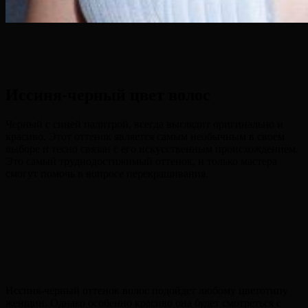
Иссиня-черный цвет волос
Черный с синей палитрой, всегда выглядит оригинально и
красиво. Этот оттенок является самым необычным в своем
выборе и тесно связан с его искусственным происхождением.
Это самый труднодостижимый оттенок, и только мастера
смогут помочь в вопросе перекрашивания.
Иссиня-черный оттенок волос подойдет любому цветотипу
женщин. Однако особенно красиво она будет смотреться с