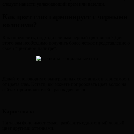
следует нанести увлажняющий крем или вазелин.
Как цвет глаз гармонирует с черными
волосами?
Как определить, подходит ли вам черный цвет волос? Для
этого вам необходимо получить более четкое представление о
своей "цветовой палитре".
Давайте поговорим о выигрышных сочетаниях в зависимости
от цвета глаз. Кстати, вы можете попробовать цвет волос на
сайтах производителей красок для волос.
Карие глаза
На таком фоне имеет смысл разбавить однотонный черный
цвет другими оттенками.