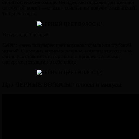
синий оттенок на солнце. Он идеально подходит для женщин
со смуглой кожей — с таким сочетанием получится азиатский
тип внешности.
Натуральный черный
Сейчас очень популярен цвет воронова крыла или глубокий
черный. С древних времен женщины, носящие этот оттенок,
считались страстными, горячими и привлекательными
фигурами, несущими в себе тайну.
Про ЧЁРНЫЕ ВОЛОСЫ \ плюсы и минусы