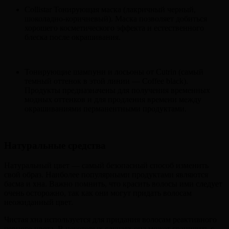
Collistar Тонирующая маска (лакричный черный,
шоколадно-коричневый). Маска позволяет добиться
хорошего косметического эффекта и естественного
блеска после окрашивания.
Тонирующие шампуни и лосьоны от Cutrin (самый
темный оттенок в этой линии — Coffee black).
Продукты предназначены для получения временных
модных оттенков и для продления времени между
окрашиваниями перманентными продуктами.
Натуральные средства
Натуральный цвет — самый безопасный способ изменить
свой образ. Наиболее популярными продуктами являются
басма и хна. Важно помнить, что красить волосы ими следует
очень осторожно, так как они могут придать волосам
неожиданный цвет.
Чистая хна используется для придания волосам реактивного
черного цвета. В некоторых случаях она может граничить с