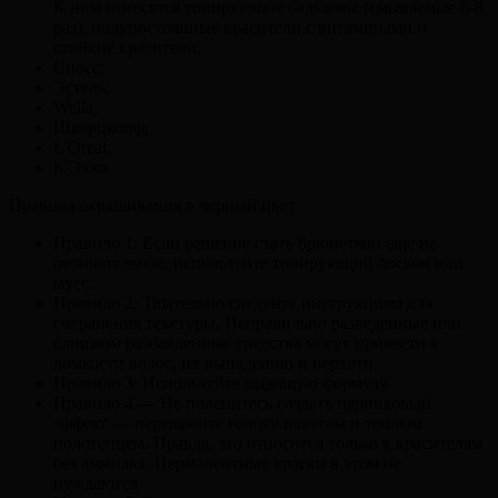
К ним относятся тонирующие бальзамы (смываемые 6-8
раз), полупостоянные красители с витаминами и
стойкие красители;
Сиосс;
Эстель;
Wella;
Шварцкопф;
L'Oreal;
К'Эхко.
Правила окрашивания в черный цвет
Правило 1: Если решение стать брюнеткой еще не
окончательное, используйте тонирующий лосьон или
мусс.
Правило 2: Тщательно следуйте инструкциям для
сохранения текстуры. Неправильно разведенные или
слишком разбавленные средства могут привести к
ломкости волос, их выпадению и перхоти.
Правило 3: Используйте щадящую формулу.
Правило 4 — Не поленитесь создать парниковый
эффект — перевяжите голову пакетом и теплым
полотенцем. Правда, это относится только к красителям
без аммиака. Перманентные краски в этом не
нуждаются.