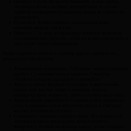
Правило 5: Если вы хотите покрасить только корни,
остальные волосы оставьте нетронутыми. В случае
крайней необходимости нанесите краску за 5 минут до
мытья волос.
Правило 6. Чтобы избежать окрашивания кожи,
наносите крем на лоб и уши.
Правило 7. За день до процедуры нанесите на волосы
разглаживающее средство. Затем их можно разгладить, и
цвет станет более насыщенным.
Чтобы сохранить яркость и глубину черного цвета волос,
используйте эти рецепты.
Розмариновое полоскание. 2 столовые ложки розмарина
залейте 1,5 литрами воды и кипятите 3 минуты.
Оставьте остывать, процедите и промойте;
Маска из лайма. Всыпьте 5 столовых ложек веточек,
цветов или листьев лайма и кипятите, пока не
выпарится треть жидкости. Дайте постоять около часа;
Яичная маска. Смешайте 6 столовых ложек лимонного
сока, 6 столовых ложек яблочного уксуса и 3 яичных
желтка. Оставьте на полчаса;
Соединить с отваром грецкого ореха. 10 г отвара и 10
листьев грецкого ореха залить литром кипятка.
Кипятите в течение нескольких минут, затем охладите,