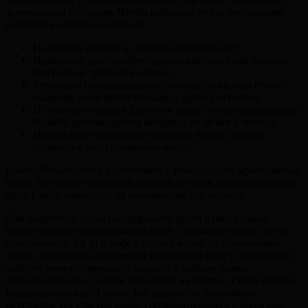
зеленоватым оттенком. Чтобы избежать этого, необходимо
соблюдать несколько правил:
Не красьте волосы в слишком светлый цвет;
Правильно рассчитайте пропорции: чем гуще волосы,
тем больше требуется основы;
Регулярно перекрашивайте волосы, иначе они станут
рыжими, сине-фиолетовыми и других оттенков;
Не наносите краску для волос сразу после окрашивания
басмой, рекомендуется интервал не менее 1 месяца;
Используйте только натуральный лосьон, можно
добавить в него оливковое масло.
Совет. Используется в сочетании с хной, создает красноватый
блеск. Оставляет красивый темный оттенок или каштановый
цвет. Смесь наносится на влажные чистые волосы.
Для получения более насыщенного цвета в смесь также
можно добавить натуральный кофе. Смешайте басму, хну (в
соотношении 2 к 1) и кофе с теплой водой до образования
пасты. Затем смесь нагревают на водяной бане и добавляют 1
чайную ложку оливкового масла и 3 чайные ложки
свекольного сока. Состав наносится на чистые, сухие волосы,
выдерживается до 3 часов, все зависит от желаемого
результата. На участки кожи, соприкасающиеся с волосами,