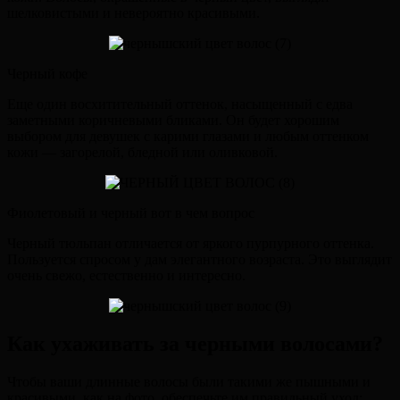
шелковистыми и невероятно красивыми.
Черный кофе
Еще один восхитительный оттенок, насыщенный с едва
заметными коричневыми бликами. Он будет хорошим
выбором для девушек с карими глазами и любым оттенком
кожи — загорелой, бледной или оливковой.
Фиолетовый и черный вот в чем вопрос
Черный тюльпан отличается от яркого пурпурного оттенка.
Пользуется спросом у дам элегантного возраста. Это выглядит
очень свежо, естественно и интересно.
Как ухаживать за черными волосами?
Чтобы ваши длинные волосы были такими же пышными и
красивыми, как на фото, обеспечьте им правильный уход: