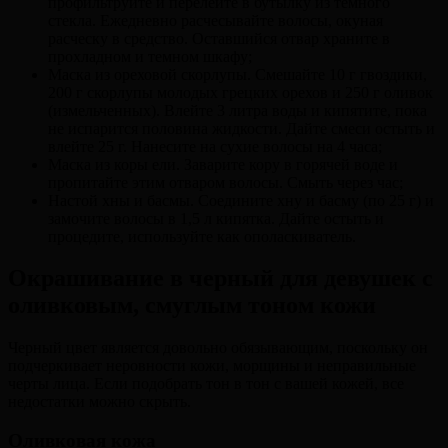
профильтруйте и перелейте в бутылку из темного
стекла. Ежедневно расчесывайте волосы, окуная
расческу в средство. Оставшийся отвар храните в
прохладном и темном шкафу;
Маска из ореховой скорлупы. Смешайте 10 г гвоздики,
200 г скорлупы молодых грецких орехов и 250 г оливок
(измельченных). Влейте 3 литра воды и кипятите, пока
не испарится половина жидкости. Дайте смеси остыть и
влейте 25 г. Нанесите на сухие волосы на 4 часа;
Маска из коры ели. Заварите кору в горячей воде и
пропитайте этим отваром волосы. Смыть через час;
Настой хны и басмы. Соедините хну и басму (по 25 г) и
замочите волосы в 1,5 л кипятка. Дайте остыть и
процедите, используйте как ополаскиватель.
Окрашивание в черный для девушек с
оливковым, смуглым тоном кожи
Черный цвет является довольно обязывающим, поскольку он
подчеркивает неровности кожи, морщины и неправильные
черты лица. Если подобрать тон в тон с вашей кожей, все
недостатки можно скрыть.
Оливковая кожа