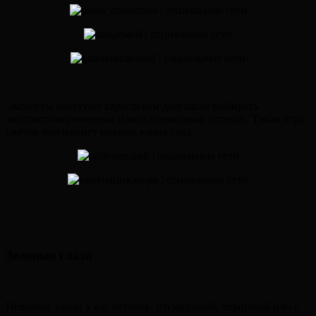
Эксперты советуют кареглазым девушкам выбирать
золотисто-коричневые и миндалевидные оттенки. Такая игра
цветов подчеркнет макияж карих глаз.
Зеленые глаза
Неважно, какой у вас оттенок: изумрудный, зефирный или с