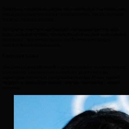
Девушки с оливковым цветом лица считаются счастливицами,
они прекрасно сочетаются с темным цветом, как на коротких,
так и на длинных волосах.
Колористы советуют женщинам с оливковым цветом лица
перед выбором оттенка ориентироваться на свой натуральный
цвет волос. Чем темнее пряди, тем более интенсивную
палитру можно использовать.
Смуглая кожа
Девушки со смуглой кожей и сдержанным взглядом относятся
к весеннему или осеннему цветотипу. Для этого типа
характерна теплая или нейтральная палитра. Очень черный,
эспрессо и темно-коричневый отлично сочетаются с кожей
завтрака.