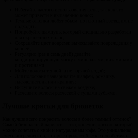
Избегайте частого использования фена, так как это
может привести к выпадению волос;
Темные оттенки любят объем, но плотный взгляд им не
подходит;
Попробуйте шампунь, который специально разработан
для окрашенных волос;
Сохраняйте цвет вовремя; вычесывайте повреждения у
корней;
Регулярно (раз в семь дней) делайте
кондиционирующую маску с минералами, витаминами
и протеинами;
Мойте волосы теплой, а не горячей водой;
Для полоскания заваривайте шалфей, ромашку,
тысячелистник или крапиву;
Высушите волосы на свежем воздухе;
Расчешите волосы расческой с тупыми зубьями.
Лучшие краски для брюнеток
Как лучше всего покрасить волосы в более темный оттенок?
Самый безопасный вариант — это, конечно, лосьон, который
можно сочетать с хной и натуральным кофе. Это уникальная
смесь ингредиентов, которые придают блеск, способствуют