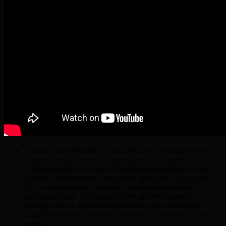
Garnier Color Naturals(1+ Ultra Black). Универсальная
формула этой линии обеспечивает насыщенный, долго
сохраняющийся оттенок. Кондиционирующие масла в
формуле окрашивания смягчают действие красителей.
После окрашивания волосы становятся мягкими и
шелковистыми. Благодаря своей кремообразной
текстуре паста легко распределяется по всей пряди.
Узнайте больше о красках для волос Garnier на нашем
сайте.