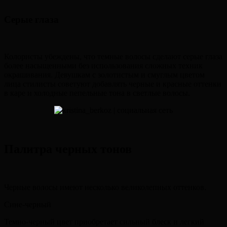
Серые глаза
Колористы убеждены, что темные волосы сделают серые глаза
более насыщенными без использования сложных техник
окрашивания. Девушкам с золотистым и смуглым цветом
лица стилисты советуют добавлять черные и красные оттенки
в каре и холодные пепельные тона в светлые волосы.
Палитра черных тонов
Черные волосы имеют несколько великолепных оттенков.
Сине-черный
Темно-черный цвет приобретает сильный блеск и легкий