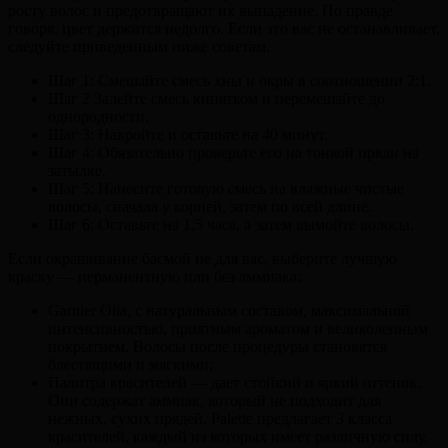
росту волос и предотвращают их выпадение. По правде
говоря, цвет держится недолго. Если это вас не останавливает,
следуйте приведенным ниже советам.
Шаг 1: Смешайте смесь хны и окры в соотношении 2:1.
Шаг 2 Залейте смесь кипятком и перемешайте до
однородности.
Шаг 3: Накройте и оставьте на 40 минут.
Шаг 4: Обязательно проверьте его на тонкой пряди на
затылке.
Шаг 5: Нанесите готовую смесь на влажные чистые
волосы, сначала у корней, затем по всей длине.
Шаг 6: Оставьте на 1,5 часа, а затем вымойте волосы.
Если окрашивание басмой не для вас, выберите лучшую
краску — перманентную или без аммиака:
Garnier Olia, с натуральным составом, максимальной
интенсивностью, приятным ароматом и великолепным
покрытием. Волосы после процедуры становятся
блестящими и мягкими;
Палитра красителей — дает стойкий и яркий оттенок.
Они содержат аммиак, который не подходит для
нежных, сухих прядей. Palette предлагает 3 класса
красителей, каждый из которых имеет различную силу.