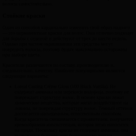
волосы самостоятельно.
Стойкие краски
Один из способов кардинально изменить свой образ надолго
— это перманентные краски для волос. Они отлично подходят
для борьбы с сединой и действуют от трех до шести недель.
Однако при частом окрашивании эти средства могут
повредить волосы, поэтому будьте максимально осторожны
при выборе цвета.
Красители различаются по составу, производителю и,
следовательно, качеству. Наиболее популярными являются
следующие варианты:
Loreal Casting Crème Gloss (100 Black Vanilla). Не
содержит аммиака или перекиси водорода, поэтому не
повреждает структуру волос. В основе краски лежат
химические вещества, которые мягко воздействуют на
локоны, не повреждая структуру волос. Темный оттенок
достигается насыщенным, естественным способом.
Когда краситель смешивается с проявителем, получается
кремообразная консистенция, которая легко наносится
на пряди. Поскольку краска не содержит аммиака, она
вымывается быстрее, чем большинство других