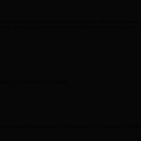
олько нужно пачек канекалона на короткие, средние, длинные, н
иала, и как долго держится прическа. Пошаговое руководство. 
овиях — пошаговая инструкция
, созданный из модакрила. Изначально его использовали спортс