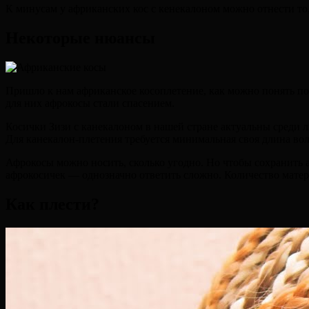
К минусам у африканских кос с кенекалоном можно отнести то, 
Некоторые нюансы
Пришло к нам африканское косоплетение, как можно понять по
для них афрокосы стали спасением.
Косички Зизи с канекалоном в нашей стране актуальны среди лю
Для канекалон-плетения требуется минимальная своя длина воло
Афрокосы можно носить, сколько угодно. Но чтобы сохранить а
афрокосичек — однозначно ответить сложно. Количество матер
Как плести?