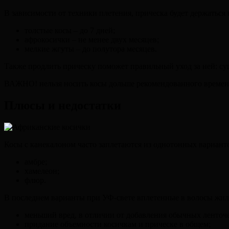
В зависимости от техники плетения, прическа будет держаться 
толстые косы – до 7 дней;
афрокосички – не менее двух месяцев;
мелкие жгуты – до полутора месяцев.
Также продлить прическу поможет правильный уход за ней: суш
ВАЖНО! нельзя носить косы дольше рекомендованного времени
Плюсы и недостатки
Косы с канекалоном часто заплетаются из однотонных варианто
амбре;
хамелеон;
флюр.
В последнем варианты при УФ-свете вплетенные в волосы жилк
меньший вред, в отличии от добавления обычных ленточе
придание объемности косичкам и прическе в общем;