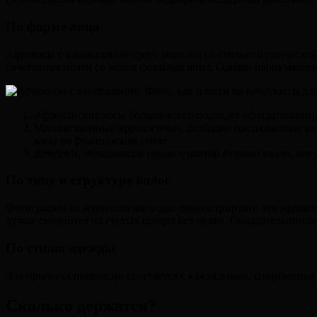
По форме лица
Афрокосы с канекалоном (фото моделей со стильной причёско
сочетаются почти со всеми формами лица. Однако парикмахер
Африканские косы больше всего подходят обладательниц
Множественные афрокосички, свободно ниспадающие вниз
косы во французском стиле.
Девушки, обладающие продолговатой формой овала, могу
По типу и структуре волос
Фотографии из журналов наглядно демонстрируют, что афроко
лучше смотрится на густых прядях без чёлки. Обладательница
По стилю одежды
Эта причёска прекрасно сочетается с кэжуальным, спортивным
Сколько держатся?