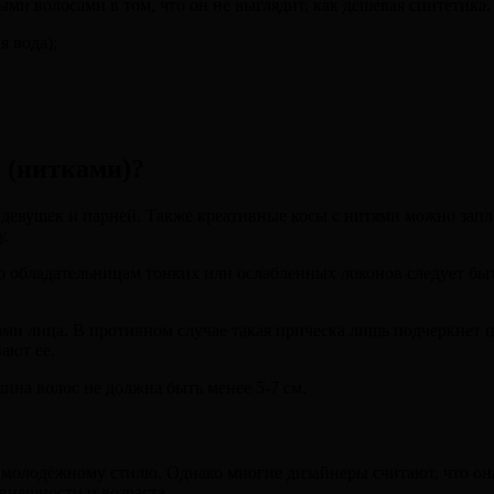
и волосами в том, что он не выглядит, как дешевая синтетика.
я вода);
 (нитками)?
девушек и парней. Также креативные косы с нитями можно запл
у.
 обладательницам тонких или ослабленных локонов следует быт
ми лица. В противном случае такая прическа лишь подчеркнет п
ают ее.
ина волос не должна быть менее 5-7 см.
 молодёжному стилю. Однако многие дизайнеры считают, что он
нешности и возраста.