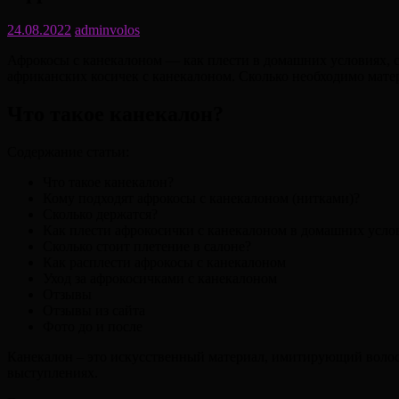
24.08.2022
adminvolos
Афрокосы с канекалоном — как плести в домашних условиях, ск
африканских косичек с канекалоном. Сколько необходимо матер
Что такое канекалон?
Содержание статьи:
Что такое канекалон?
Кому подходят афрокосы с канекалоном (нитками)?
Сколько держатся?
Как плести афрокосички с канекалоном в домашних усл
Сколько стоит плетение в салоне?
Как расплести афрокосы с канекалоном
Уход за афрокосичками с канекалоном
Отзывы
Отзывы из сайта
Фото до и после
Канекалон – это искусственный материал, имитирующий волосы
выступлениях.