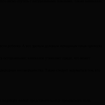
 Его легко спутать с натуральными локонами. Также канекалон:
ести ребенку. А вот зрелым деловым женщинам такая прическа
ь осторожными: канекалон утяжеляет пряди, что может
риродные несовершенства. Также следует задуматься тем, кто
а подойдёт любой представительнице прекрасного пола.