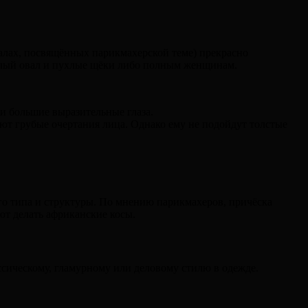
алах, посвящённых парикмахерской теме) прекрасно
углый овал и пухлые щёки либо полным женщинам.
и большие выразительные глаза.
ют грубые очертания лица. Однако ему не подойдут толстые
о типа и структуры. По мнению парикмахеров, причёска
ют делать африканские косы.
сическому, гламурному или деловому стилю в одежде.