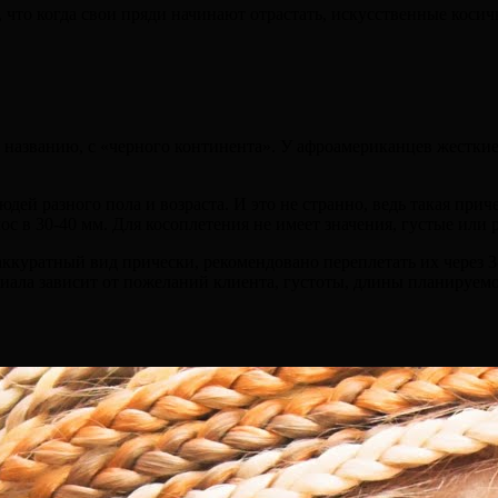
что когда свои пряди начинают отрастать, искусственные косичк
 названию, с «черного континента». У афроамериканцев жесткие
дей разного пола и возраста. И это не странно, ведь такая при
с в 30-40 мм. Для косоплетения не имеет значения, густые или 
ккуратный вид прически, рекомендовано переплетать их через 3
иала зависит от пожеланий клиента, густоты, длины планируем