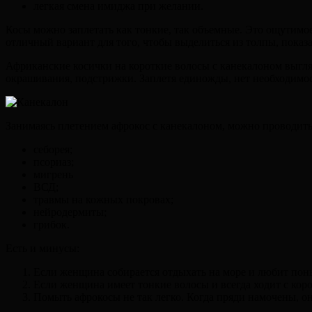
легкая смена имиджа при желании.
Косы можно заплетать как тонкие, так объемные. Это ощутимое
отличный вариант для того, чтобы выделиться из толпы, показ
Африканские косички на короткие волосы с канекалоном выгляд
окрашивания, подстрижки. Заплетя единожды, нет необходимос
Занимаясь плетением афрокос с канекалоном, можно проводить 
себорея;
псориаз;
мигрень
ВСД;
травмы на кожных покровах;
нейродермиты;
грибок.
Есть и минусы:
Если женщина собирается отдыхать на море и любит поныр
Если женщина имеет тонкие волосы и всегда ходит с кор
Помыть афрокосы не так легко. Когда пряди намочены, о