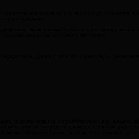
 достоинство канекалона, если сравнивать с другими материала
ать свою необычность.
ят не хуже, чем на длинные. Кроме того, этот метод плетения 
ти каждый день укладывать пряди и мыть голову.
эксперименты с длиной и оттенком. Однако, перед тем как меня
ять, то для просушки кос потребуется очень много времени, да
откими стрижками, то придется привыкать к длинным прядям. И
ни тяжелые. Традиционно вымыть голову не получится, потребуе