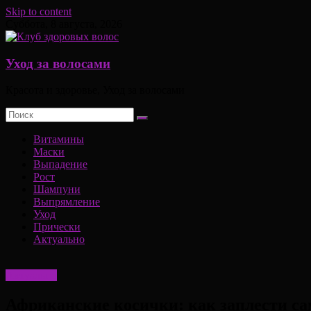
Skip to content
Суббота, 8 августа, 2026
Уход за волосами
Красота и здоровье, Уход за волосами
Витамины
Маски
Выпадение
Рост
Шампуни
Выпрямление
Уход
Прически
Актуально
Актуально
Африканские косички: как заплести са