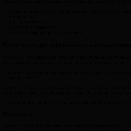
Главное преимущество канекалона перед другими искусственным
можно подвергать высоким температурам (плойка, горяча
прочный;
не запутывается;
легко расчесывается;
имеет большую палитру оттенков.
Кому подходят афрокосы с канекалоном
Афрокосы – идеальная прическа для энергичных и спортивных 
не рекомендована, поскольку не будет соответствовать их образ
СПРАВКА. По типу волос ограничений на афрокосички нет. Но
травмировать их.
Афрокосы лучше заплетать людям с правильным овалом и черта
прикрывает высокий лоб челкой: афрокосички не предусматрив
Единственное ограничение для такой креативной прически – дл
По возрасту
Причёска подходит молодым девушкам, поскольку её относят к
Оптимальный вариант можно подобрать женщинам различной в