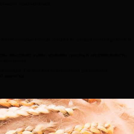
и могут начать сползать.
 и непослушные волосы, которые не доходят обычно до плеч. И
ческа объединяет в себе гармонию красоты и неприхотливости.
редкие пряди.
-6 месяцев. Сколько нужно канекалона для плетения
ой прически.