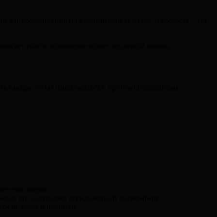
ми для косоплетения по африканской технике. Афрокосы – это
помогает спасти положение после неудачной химии,
ть имидж, стоит ознакомиться с противопоказаниями:
же если жарко.
ногда это доставляет определенный дискомфорт.
тся мочалка и шампунь.