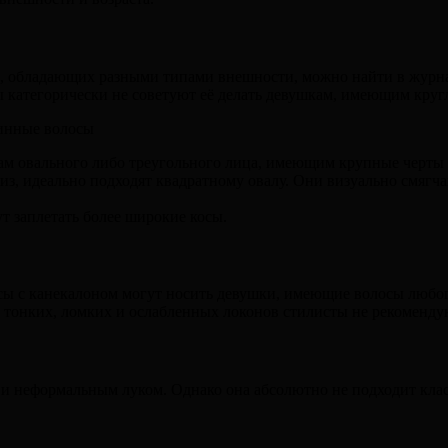
й, обладающих разными типами внешности, можно найти в журн
ы категорически не советуют её делать девушкам, имеющим кр
ам овального либо треугольного лица, имеющим крупные черты 
, идеально подходят квадратному овалу. Они визуально смягча
т заплетать более широкие косы.
сы с канекалоном могут носить девушки, имеющие волосы любог
м тонких, ломких и ослабленных локонов стилисты не рекоменду
 и неформальным луком. Однако она абсолютно не подходит клас