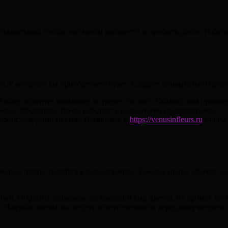
открытыми, чтобы они могли расцвести и пробыть долго. Избег
а, у которого вы приобретаете букет. Следует внимательно про
Также обратите внимание на раздел “о нас”. Обычно там пропи
веты. Убедитесь, что он работает с надёжными поставщиками.
 происхождении цветов. Например, в
https://venusinfleurs.ru
цветы 
сколько цветы хранятся в холодильнике. Свежие цветы обычно д
ки. Обратите внимание на внешний вид цветов, их аромат, сост
и. Покупая цветы, вы несёте ответственность перед получателем