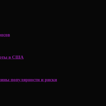
росов
аботы в США
чины популярности и риски