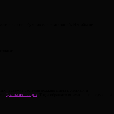
сти и качества букетов или композиций. И чтобы не
изнаки:
пах, и свежие растения должны иметь приятный и
ер,
букеты из гвоздик
. Тогда обращаем внимание на следующий