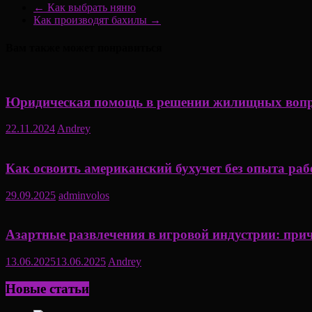
←
Как выбрать няню
Как производят бахилы
→
Вам также может понравиться
Юридическая помощь в решении жилищных воп
22.11.2024
Andrey
Как освоить американский бухучет без опыта р
29.09.2025
adminvolos
Азартные развлечения в игровой индустрии: при
13.06.2025
13.06.2025
Andrey
Новые статьи