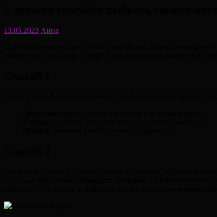
5 лучших способов выбрать свежие цве
13.05.2023
Аина
При выборе цветов для особого случая или просто для украше
ошибиться с выбором, следуйте рекомендациям флористов, кот
Способ 1
Первый и наиболее очевидный способ определить свежесть цве
Лепестки
: яркие, сочные, без пятен или повреждений.
Стебли
: прочные, без перегибов и признаков слабости.
Листья:
зеленые, свежие и неповрежденные.
Способ 2
Следующий способ оценить свежесть цветов – обратить вниман
насыщенный аромат. Обращайте внимание на интенсивность зап
критерий – состояние и развитие бутона. Он играет немаловаж